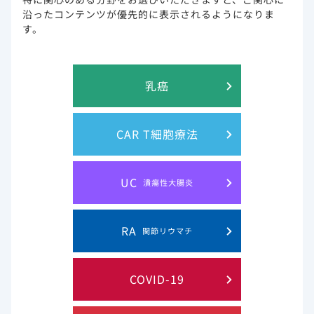
このウェブサイト上に含まれる情報は、医師または薬剤師による指導に
沿ったコンテンツが優先的に表示されるようになりま
代わるものではございません。
す。
プライバシー・ステイトメン
ご利用規約
乳癌
ト
お問い合わせ
サイトマップ
CAR T細胞療法
Gilead and the Gilead logo are trademarks of Gilead Sciences, Inc.
UC
潰瘍性大腸炎
© 2019 Gilead. All rights reserved.
RA
関節リウマチ
COVID-19