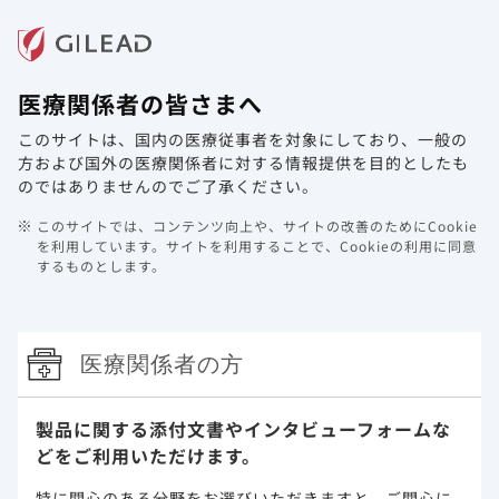
メニュー
医療関係者の皆さまへ
ホーム
製品情報
動画ライブラリ
Web講演会
このサイトは、国内の医療従事者を対象にしており、
一般の
動画コンテンツを追加しました。
方および国外の医療関係者に対する情報提供を目的としたも
のではありませんのでご了承ください。
2022年2月25日
その他
このサイトでは、コンテンツ向上や、サイトの改善のためにCookie
メディカルアフェアーズのページに「 HBV再活性化リスクマ
を利用しています。
サイトを利用することで、Cookieの利用に同意
するものとします。
ネジメントに関する動画コンテンツ」を追加しました。
是非、ご高閲ください。
Hepatitisに関する情報について
医療関係者の方
製品に関する添付文書や
インタビューフォームな
どをご利用いただけます。
特に関心のある分野をお選びいただきますと、
ご関心に