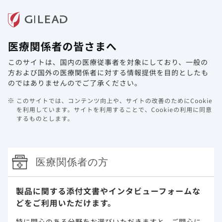
メニュー
医療関係者の皆さまへ
ホーム
製品情報
動画ライブラリ
Web講演会
このサイトは、国内の医療従事者を対象にしており、
一般の
システムメンテナンスのお知らせ
方および国外の医療関係者に対する情報提供を目的としたも
のではありませんのでご了承ください。
2022年9月12日
その他
このサイトでは、コンテンツ向上や、サイトの改善のためにCookie
平素は当サイトをご利用いただき、誠にありがとうございま
を利用しています。
サイトを利用することで、Cookieの利用に同意
するものとします。
す。
システムメンテナンスのため、下記日程にてサービス停止を
予定しております。
みなさまにはご不便おかけいたしますが、何卒ご理解いただ
医療関係者の方
きますようお願い申し上げます。
メンテナンス日時：
製品に関する添付文書や
インタビューフォームな
2022年9月12日(月) 21:00 ～ 9月13日(火) 9:00 予定
どをご利用いただけます。
※作業進捗により、前後する場合がございます。ご了承くだ
特に関心のある分野をお選びいただきますと、
ご関心に