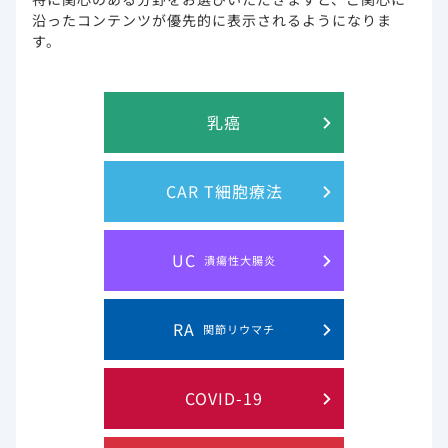
さいませ。
沿ったコンテンツが優先的に表示されるようになりま
※メンテナンス時間帯は、ページが正しく表示されない場合
す。
がございます。
乳癌
CAR T細胞療法
このウェブサイト上に含まれる情報は、医師または薬剤師による指導に
代わるものではございません。
UC
潰瘍性大腸炎
プライバシー・ステイトメン
ご利用規約
RA
関節リウマチ
ト
お問い合わせ
サイトマップ
COVID-19