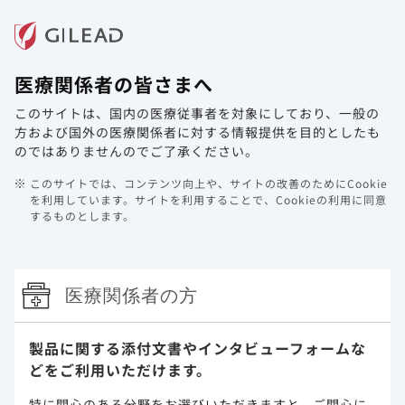
メニュー
医療関係者の皆さまへ
ホーム
製品情報
動画ライブラリ
Web講演会
このサイトは、国内の医療従事者を対象にしており、
一般の
システムメンテナンスのお知らせ
方および国外の医療関係者に対する情報提供を目的としたも
のではありませんのでご了承ください。
2022年9月20日
その他
このサイトでは、コンテンツ向上や、サイトの改善のためにCookie
平素は当サイトをご利用いただき、誠にありがとうございま
を利用しています。
サイトを利用することで、Cookieの利用に同意
するものとします。
す。
システムメンテナンスのため、下記日程にてサービス停止を
予定しております。
みなさまにはご不便おかけいたしますが、何卒ご理解いただ
医療関係者の方
きますようお願い申し上げます。
メンテナンス日時：
製品に関する添付文書や
インタビューフォームな
2022年9月20日(火) 21:00 ～ 9月21日(水) 9:00 予定
どをご利用いただけます。
※作業進捗により、前後する場合がございます。ご了承くだ
特に関心のある分野をお選びいただきますと、
ご関心に