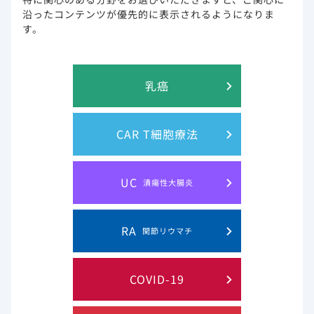
さいませ。
沿ったコンテンツが優先的に表示されるようになりま
※メンテナンス時間帯は、ページが正しく表示されない場合
す。
がございます。
乳癌
CAR T細胞療法
このウェブサイト上に含まれる情報は、医師または薬剤師による指導に
代わるものではございません。
UC
潰瘍性大腸炎
プライバシー・ステイトメン
ご利用規約
RA
関節リウマチ
ト
お問い合わせ
サイトマップ
COVID-19