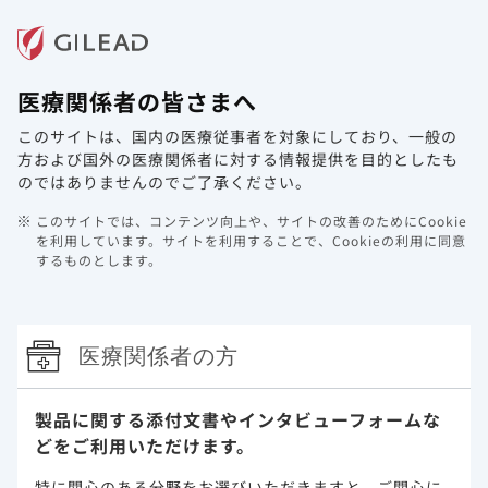
メニュー
医療関係者の皆さまへ
ホーム
製品情報
動画ライブラリ
Web講演会
このサイトは、国内の医療従事者を対象にしており、
一般の
メディカルニュースを更新しました。
方および国外の医療関係者に対する情報提供を目的としたも
のではありませんのでご了承ください。
2023年5月25日
Hepatitis
このサイトでは、コンテンツ向上や、サイトの改善のためにCookie
肝疾患領域のメディカルニュースを更新しました。
を利用しています。
サイトを利用することで、Cookieの利用に同意
するものとします。
是非、ご高覧ください。
Hepatitisに関する情報について
医療関係者の方
製品に関する添付文書や
インタビューフォームな
どをご利用いただけます。
特に関心のある分野をお選びいただきますと、
ご関心に