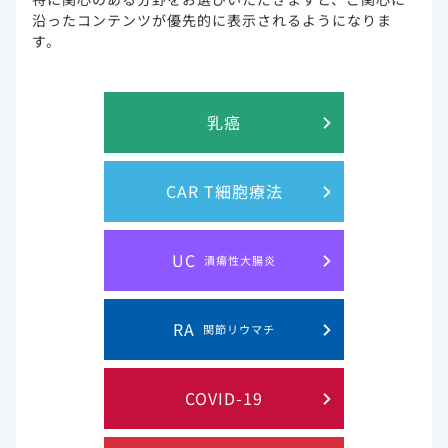
このウェブサイト上に含まれる情報は、医師または薬剤師による指導に
沿ったコンテンツが優先的に表示されるようになりま
代わるものではございません。
す。
プライバシー・ステイトメン
ご利用規約
乳癌
ト
お問い合わせ
サイトマップ
CAR T細胞療法
Gilead and the Gilead logo are trademarks of Gilead Sciences, Inc.
UC
潰瘍性大腸炎
© 2019 Gilead. All rights reserved.
RA
関節リウマチ
COVID-19