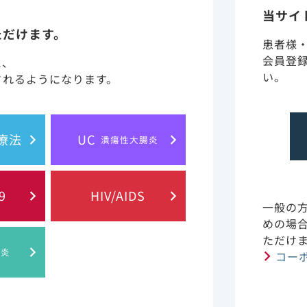
当サイ
ィカルニュースを更新しました。
ただけます。
患者様
ィカルニュースを更新しました。
会員登
と、
い。
されるようになります。
請求フォーム定期メンテナンスに関するご案内
ィカルニュースを更新しました。
胞療法
UC
潰瘍性大腸炎
ィカルスタッフ向けページに動画“患者さんにトロデルビに
した。​
9
HIV/AIDS
一般の
ムメンテナンスのお知らせ ＜11/20(水) 21:00 - 23:00＞
めの場
ただけ
品リスク管理計画書を更新いたしました。
肝炎
コー
デルビ新発売に伴い、製品基本情報および適正使用ガイドを