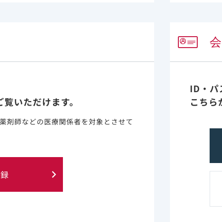
デルビ患者同意書文書案を「診療サポート資材」内に掲載し
ィカルニュースを更新しました。
ID・
1
2
3
4
9
ご覧いただけます。
こちら
薬剤師などの医療関係者を対象とさせて
登録
に含まれる情報は、医師または薬剤師による指導に代わるも