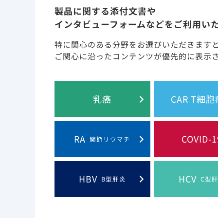
製品に関する添付文書や
メデ
2024年12月25日
Hepatitis
インタビューフォームなどをご利用い
メデ
2024年12月12日
特に関心のある分野をお選びいただきます
Hepatitis
ご関心に沿ったコンテンツが優先的に表示
資材
2024年12月2日
その他
メデ
2024年11月28日
Hepatitis
乳癌
CAR T細
メデ
2024年11月21日
乳癌
載しま
RA
COVID-1
関節リウマチ
システ
2024年11月20日
その他
医薬
2024年11月20日
トロデルビ
HBV
HCV
B型肝炎
C型
トロ
2024年11月20日
トロデルビ