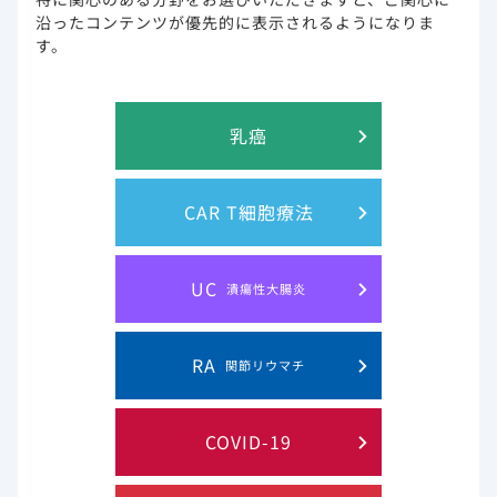
このウェブサイト上に含まれる情報は、医師または薬剤師による指導に
沿ったコンテンツが優先的に表示されるようになりま
代わるものではございません。
す。
プライバシー・ステイトメン
ご利用規約
乳癌
ト
お問い合わせ
サイトマップ
CAR T細胞療法
Gilead and the Gilead logo are trademarks of Gilead Sciences, Inc.
UC
潰瘍性大腸炎
© 2019 Gilead. All rights reserved.
RA
関節リウマチ
COVID-19