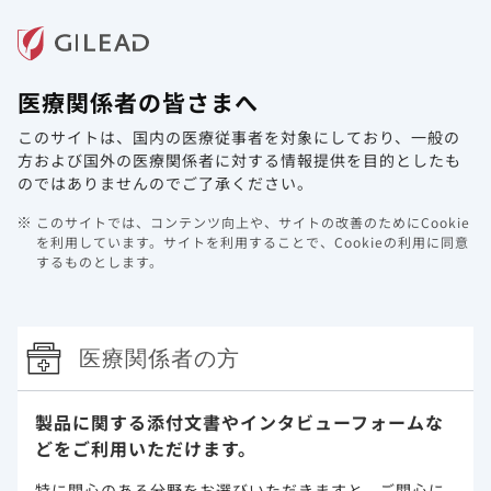
メニュー
医療関係者の皆さまへ
ホーム
製品情報
動画ライブラリ
Web講演会
このサイトは、国内の医療従事者を対象にしており、
一般の
メディカルニュースを更新しました。
方および国外の医療関係者に対する情報提供を目的としたも
のではありませんのでご了承ください。
2024年2月8日
Hepatitis
このサイトでは、コンテンツ向上や、サイトの改善のためにCookie
肝疾患領域のメディカルニュースを更新しました。
を利用しています。
サイトを利用することで、Cookieの利用に同意
するものとします。
是非、ご高覧ください。
Hepatitisに関する情報について
医療関係者の方
製品に関する添付文書や
インタビューフォームな
どをご利用いただけます。
特に関心のある分野をお選びいただきますと、
ご関心に