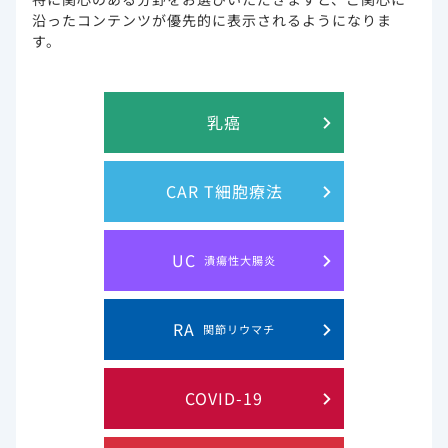
※作業進捗により、前後する場合がございます。ご了承くだ
沿ったコンテンツが優先的に表示されるようになりま
さいませ。
す。
※メンテナンス時間帯は、ページが正しく表示されない場合
がございます。
乳癌
CAR T細胞療法
このウェブサイト上に含まれる情報は、医師または薬剤師による指導に
UC
代わるものではございません。
潰瘍性大腸炎
RA
関節リウマチ
プライバシー・ステイトメン
ご利用規約
ト
COVID-19
お問い合わせ
サイトマップ