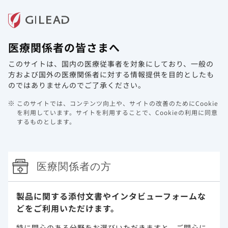
メニュー
医療関係者の皆さまへ
ホーム
製品情報
動画ライブラリ
Web講演会
このサイトは、国内の医療従事者を対象にしており、
一般の
資材請求フォーム定期メンテナンスに
方および国外の医療関係者に対する情報提供を目的としたも
関するご案内
のではありませんのでご了承ください。
このサイトでは、コンテンツ向上や、サイトの改善のためにCookie
2024年7月1日
その他
を利用しています。
サイトを利用することで、Cookieの利用に同意
するものとします。
平素は当サイトをご利用いただき、誠にありがとうございま
す。
サーバーメンテナンスのため、下記日程にて資材請求フォー
医療関係者の方
ムのサービス停止を予定しております。
みなさまにはご不便おかけいたしますが、何卒ご理解いただ
きますようお願い申し上げます。
製品に関する添付文書や
インタビューフォームな
メンテナンス日時：
どをご利用いただけます。
２０２４年 ７月 ７日（日）０時００分 ～ ７時００分
特に関心のある分野をお選びいただきますと、
ご関心に