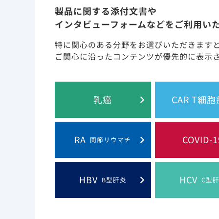
Hepatitisに関する情報について
製品に関する添付文書や
インタビューフォームなどをご利用い
特に関心のある分野をお選びいただきます
ご関心に沿ったコンテンツが優先的に表示
乳癌
CAR T細
このウェブサイト上
RA
COVID-1
関節リウマチ
Gilead and the Gilead logo are trademarks
HBV
HCV
B型肝炎
C型