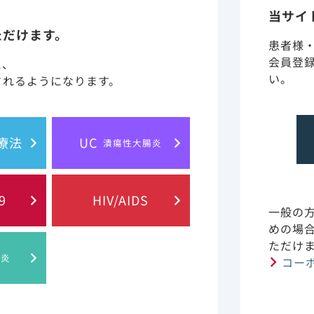
当サイ
ただけます。
患者様
会員登
と、
い。
されるようになります。
胞療法
UC
潰瘍性大腸炎
に含まれる情報は、医師または薬剤師による指導に代わるも
9
HIV/AIDS
一般の
めの場
 of Gilead Sciences, Inc.
プライバシー・ステイトメント
ご利
ただけ
肝炎
コー
© 2019 Gilead. All rights reserved.