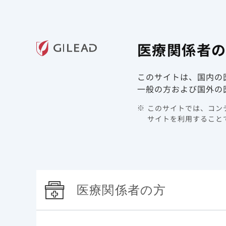
ギリアド・サイエンシズの
医療関
医療関係者
領域情報
製品情報
このサイトは、国内の
TOP
最新情報
2025年
メディカルニュースを更
一般の方および国外の
メディカルニュースを
このサイトでは、コンテ
サイトを利用することで
2025年2月27日
Hepatitis
医療関係者の方
肝疾患領域のメディカルニュースを更新しました
是非、ご高覧ください。