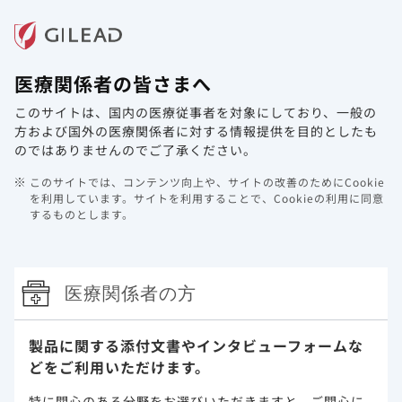
メニュー
医療関係者の皆さまへ
ホーム
製品情報
動画ライブラリ
Web講演会
このサイトは、国内の医療従事者を対象にしており、
一般の
資材請求フォーム定期メンテナンスに
方および国外の医療関係者に対する情報提供を目的としたも
関するご案内
のではありませんのでご了承ください。
このサイトでは、コンテンツ向上や、サイトの改善のためにCookie
2025年3月3日
その他
を利用しています。
サイトを利用することで、Cookieの利用に同意
するものとします。
平素は当サイトをご利用いただき、誠にありがとうございま
す。
サーバーメンテナンスのため、下記日程にて資材請求フォー
医療関係者の方
ムのサービス停止を予定しております。
みなさまにはご不便おかけいたしますが、何卒ご理解いただ
きますようお願い申し上げます。
製品に関する添付文書や
インタビューフォームな
メンテナンス日時：
どをご利用いただけます。
２０２５年 ３月 ９日（日）０時００分 ～ ７時００分
特に関心のある分野をお選びいただきますと、
ご関心に