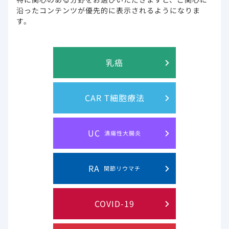
※作業進捗により、前後する場合がございます。ご了承くだ
沿ったコンテンツが優先的に表示されるようになりま
さいませ。
す。
※メンテナンス時間帯は、ページが正しく表示されない場合
がございます。
乳癌
CAR T細胞療法
このウェブサイト上に含まれる情報は、医師または薬剤師による指導に
UC
代わるものではございません。
潰瘍性大腸炎
RA
関節リウマチ
プライバシー・ステイトメン
ご利用規約
ト
COVID-19
お問い合わせ
サイトマップ