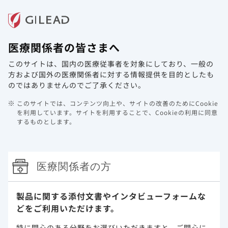
メニュー
医療関係者の皆さまへ
ホーム
製品情報
動画ライブラリ
Web講演会
このサイトは、国内の医療従事者を対象にしており、
一般の
システムメンテナンスのお知らせ＜
方および国外の医療関係者に対する情報提供を目的としたも
2/18 (水) 21:00 - 22:00＞
のではありませんのでご了承ください。
このサイトでは、コンテンツ向上や、サイトの改善のためにCookie
2026年2月17日
その他
を利用しています。
サイトを利用することで、Cookieの利用に同意
するものとします。
平素は当サイトをご利用いただき、誠にありがとうございま
す。
下記日程にてメンテナンス作業を予定しております。
医療関係者の方
メンテナンス日時：
2026年2月18日(水) 21:00 ～ 22:00 予定
製品に関する添付文書や
インタビューフォームな
メンテナンス時間帯は、ページが正しく表示されない場合が
どをご利用いただけます。
ございます。
みなさまにはご不便おかけいたしますが、何卒ご理解いただ
特に関心のある分野をお選びいただきますと、
ご関心に