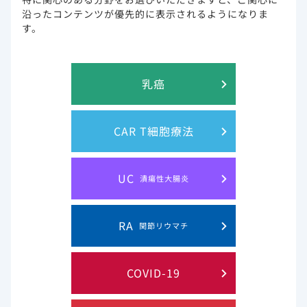
きますようお願い申し上げます。
沿ったコンテンツが優先的に表示されるようになりま
※作業進捗により、前後する場合がございます。ご了承くだ
す。
さいませ。
乳癌
CAR T細胞療法
このウェブサイト上に含まれる情報は、医師または薬剤師による指導に
代わるものではございません。
UC
潰瘍性大腸炎
プライバシー・ステイトメン
ご利用規約
RA
関節リウマチ
ト
COVID-19
お問い合わせ
サイトマップ