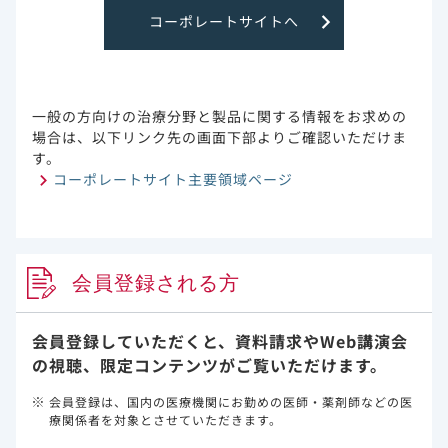
感染症の曝露前予防」の適応追加は、HIV感染の予防に寄与す
コーポレートサイトへ
るのみならず、PrEPに対する適切な情報提供の促進、PrEPの
認知度と信頼性の向上、安全なHIV感染予防の普及などをもた
らすと考えられ、社会的にも⼤きな意義があります。待望の
PrEPが公的に社会実装できるようになった今、その認知度を
⾼め、医薬品の適正使⽤に努めるとともに、定期的な検査・
一般の方向けの治療分野と製品に関する情報をお求めの
診察によるフォローアップが可能な医療機関の増加および整
場合は、以下リンク先の画面下部よりご確認いただけま
備も求められます。PrEPとして本剤を処⽅できる医療機関の
す。
地域格差を解消することも、今後の重要な課題となるでしょ
コーポレートサイト主要領域ページ
う。
⽇本においてもPrEPを持続可能で効果的なHIV感染予防施策
とすることで、新規HIV感染者ゼロへとさらに⼀歩近づくこと
を期待しています。
会員登録される方
会員登録していただくと、資料請求や
Web講演会
製品基本情報
の視聴、限定コンテンツがご覧いただけます。
会員登録は、国内の医療機関にお勤めの医師・薬剤師などの医
製品名
療関係者を対象とさせていただきます。
ツルバダ配合錠