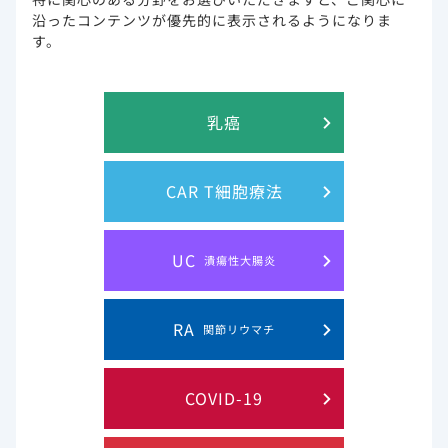
沿ったコンテンツが優先的に表示されるようになりま
す。
乳癌
PrEPの概要
PrEPを処⽅する前に
CAR T細胞療法
PrEPの処⽅を開始したら
特別な配慮が必要な⽅へのPrEP
UC
潰瘍性大腸炎
PrEPの費用・リンク
RA
関節リウマチ
PrEPを処⽅される医療関係者の⽅へ
COVID-19
監修：国⽴研究開発法⼈ 国⽴国際医療研究センター エイズ治