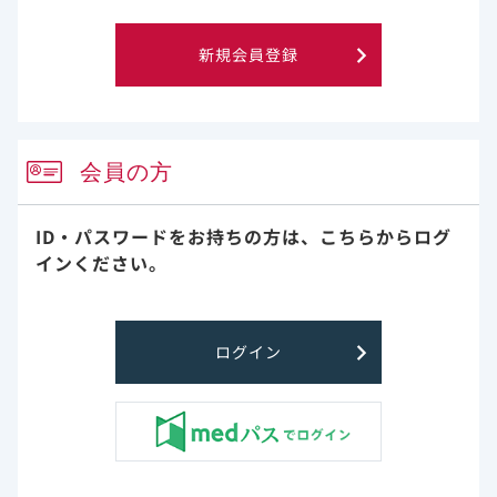
新規会員登録
薬価収載医薬品コード
（厚労省コード）
6250103F1036
会員の方
電子添文
作成・改訂年月
2024_08
お知らせ
ID・パスワードをお持ちの方は、
こちらからログ
インください。
インタビューフォーム
作成・改訂年月
ログイン
2024_08
くすりのしおり
作成・改訂年月
2024_08