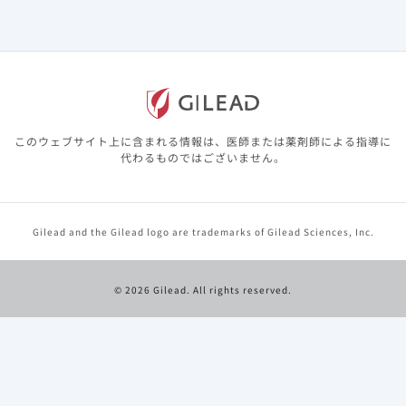
患者向医薬品ガイド
2024_08
このウェブサイト上に含まれる情報は、医師または薬剤師による指導に
代わるものではございません。
レセプト
電算処理コード
621662301
Gilead and the Gilead logo are trademarks of Gilead Sciences, Inc.
包 装
バラ 30T
© 2026 Gilead. All rights reserved.
統一商品コード
884000301