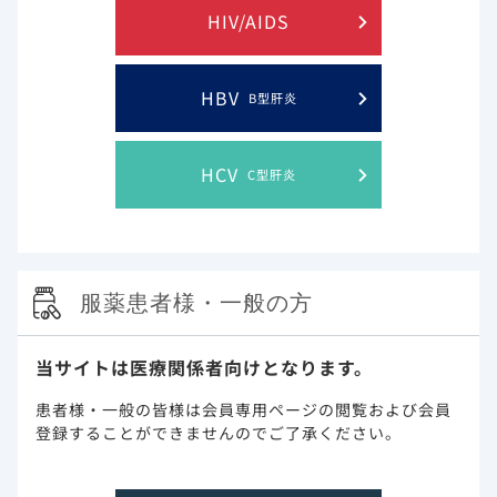
HIV/AIDS
療・研究開発センター 治療開発室⻑
⽔島 ⼤輔 先⽣
HBV
⽇本では、⻑らく曝露前予防（Pre-Exposure Prophylaxis；
B型肝炎
PrEP）を⽬的とした抗HIV薬の薬事承認が得られていません
でした。このため、HIV検査を実施している保健所等の公的検
査機関や性感染症の予防・診療に関⼼があるクリニック、コ
HCV
C型肝炎
ミュニティセンターなどでもPrEPの積極的な情報提供が難し
かったという側⾯があります。
ツルバダ配合錠のPrEP承認以前、利⽤者の中にはPrEPを正し
く理解しないまま、インターネットサイトや性感染症の診療
服薬患者様・一般の方
を⾏うクリニックで⼊⼿できるジェネリックの輸⼊薬を服⽤
しているケースもあったと推察されます。PrEPによる効果を
適切に得るためには、PrEP開始前の評価はもちろん、開始後
当サイトは医療関係者向けとなります。
も定期的にHIV感染症や性感染症、腎機能などの検査を⾏う必
要があります。今後、公的検査機関、性感染症の予防・診療
患者様・一般の皆様は会員専用ページの閲覧および会員
に関⼼があるクリニック、コミュニティなどを通じて、対象
登録することができませんのでご了承ください。
者へPrEPに関する情報を積極的に提供することが重要です。
2024年8⽉に新たに承認を取得したツルバダ配合錠の「HIV-1