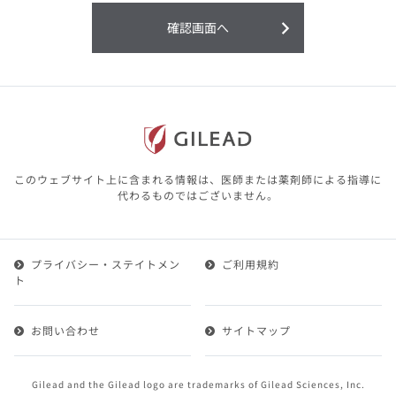
利用することまたは利用できなかったことよ
り生じる損害については一切の責任を負いか
確認画面へ
ねますので、予めご了承ください。
本サイトに含まれる医療用医薬品（開発品を
含む）の情報は、その製品またはその製品の
効能、効果を宣伝・広告するものではありま
せん。
本サイト内の情報は、医師その他医療関係者
が行なうべきアドバイスやサービスを提供す
るものではありません。本サイトに表示され
このウェブサイト上に含まれる情報は、医師または薬剤師による指導に
ている情報は、決して、医師その他医療関係
代わるものではございません。
者によるアドバイスの代わりになるものでも
ありません。
プライバシー・ステイトメン
ご利用規約
第２条（会員）
ト
1.会員とは、医療関係者の方で、本サービスの利用規約
（以下、「本規約」といいます）にご同意した上で本サ
お問い合わせ
サイトマップ
ービスに登録を申し込みギリアドがこれを承認した方を
いいます。
2.会員は、本サービスにおける会員向けのサービスを受
Gilead and the Gilead logo are trademarks of Gilead Sciences, Inc.
けることができます。