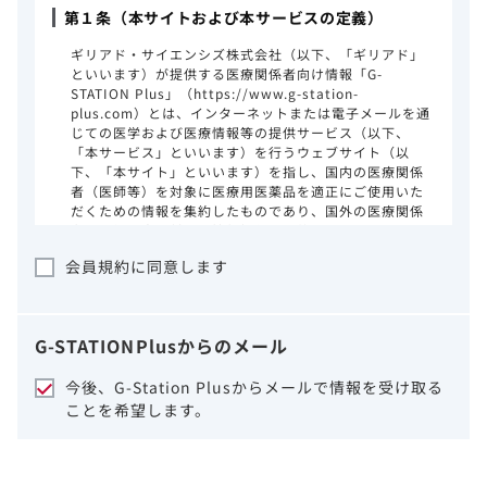
第１条（本サイトおよび本サービスの定義）
ギリアド・サイエンシズ株式会社（以下、「ギリアド」
といいます）が提供する医療関係者向け情報「G-
STATION Plus」（https://www.g-station-
plus.com）とは、インターネットまたは電子メールを通
じての医学および医療情報等の提供サービス（以下、
「本サービス」といいます）を行うウェブサイト（以
下、「本サイト」といいます）を指し、国内の医療関係
者（医師等）を対象に医療用医薬品を適正にご使用いた
だくための情報を集約したものであり、国外の医療関係
者、一般の方に対する情報提供を目的としたものではあ
りません。本サイトのご利用にあたっては、以下の注意
会員規約に同意します
事項をご熟読いただき、同意された場合のみご利用くだ
さい。
ギリアドは、本サイトのコンテンツについて
G-STATION
Plus
からのメール
細心の注意を払い、正確かつ最新の情報を提
供するように努力をしておりますが、正確
今後、G-Station Plusからメールで情報を受け取る
性、確実性、妥当性、有用性、ご利用になら
ことを希望します。
れる皆様の目的に照らした適合性および安全
性について保証するものではございません。
いかなる理由によるかを問わず、本サイトを