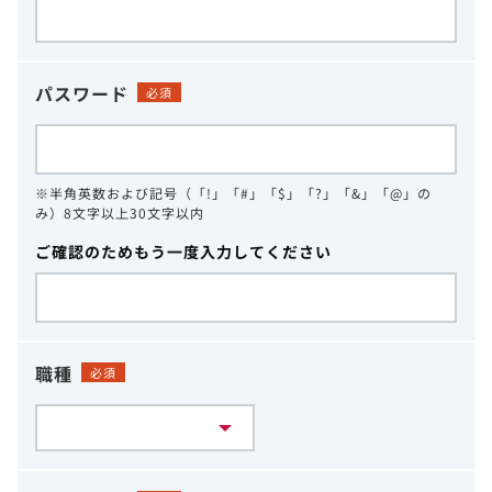
パスワード
必須
※半角英数および記号（「!」「#」「$」「?」「&」「@」の
み）8文字以上30文字以内
ご確認のためもう一度入力してください
職種
必須