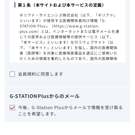
第１条（本サイトおよび本サービスの定義）
ギリアド・サイエンシズ株式会社（以下、「ギリアド」
といいます）が提供する医療関係者向け情報「G-
STATION Plus」（https://www.g-station-
plus.com）とは、インターネットまたは電子メールを通
じての医学および医療情報等の提供サービス（以下、
「本サービス」といいます）を行うウェブサイト（以
下、「本サイト」といいます）を指し、国内の医療関係
者（医師等）を対象に医療用医薬品を適正にご使用いた
だくための情報を集約したものであり、国外の医療関係
者、一般の方に対する情報提供を目的としたものではあ
りません。本サイトのご利用にあたっては、以下の注意
会員規約に同意します
事項をご熟読いただき、同意された場合のみご利用くだ
さい。
ギリアドは、本サイトのコンテンツについて
G-STATION
Plus
からのメール
細心の注意を払い、正確かつ最新の情報を提
供するように努力をしておりますが、正確
今後、G-Station Plusからメールで情報を受け取る
性、確実性、妥当性、有用性、ご利用になら
ことを希望します。
れる皆様の目的に照らした適合性および安全
性について保証するものではございません。
いかなる理由によるかを問わず、本サイトを