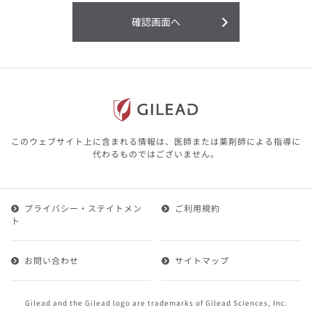
利用することまたは利用できなかったことよ
り生じる損害については一切の責任を負いか
確認画面へ
ねますので、予めご了承ください。
本サイトに含まれる医療用医薬品（開発品を
含む）の情報は、その製品またはその製品の
効能、効果を宣伝・広告するものではありま
せん。
本サイト内の情報は、医師その他医療関係者
が行なうべきアドバイスやサービスを提供す
るものではありません。本サイトに表示され
このウェブサイト上に含まれる情報は、医師または薬剤師による指導に
ている情報は、決して、医師その他医療関係
代わるものではございません。
者によるアドバイスの代わりになるものでも
ありません。
プライバシー・ステイトメン
ご利用規約
第２条（会員）
ト
1.会員とは、医療関係者の方で、本サービスの利用規約
（以下、「本規約」といいます）にご同意した上で本サ
お問い合わせ
サイトマップ
ービスに登録を申し込みギリアドがこれを承認した方を
いいます。
2.会員は、本サービスにおける会員向けのサービスを受
Gilead and the Gilead logo are trademarks of Gilead Sciences, Inc.
けることができます。