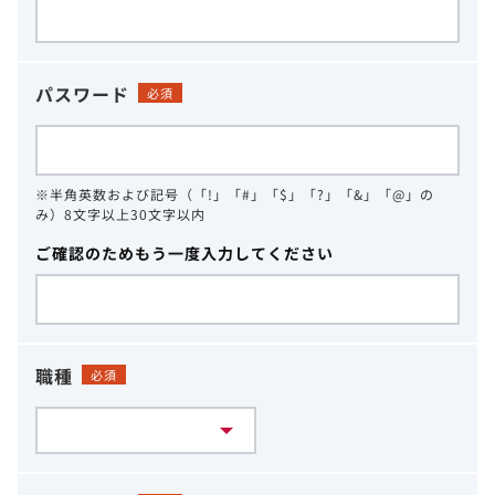
パスワード
必須
※半角英数および記号（「!」「#」「$」「?」「&」「@」の
み）8文字以上30文字以内
ご確認のためもう一度入力してください
職種
必須