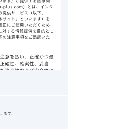
います）が提供する医療関
ion-plus.com）とは、インタ
の提供サービス（以下、
本サイト」といいます）を
適正にご使用いただくため
に対する情報提供を目的とし
下の注意事項をご熟読いた
注意を払い、正確かつ最
正確性、確実性、妥当
た適合性および安全性に
由によるかを問わず、本
より生じる損害について
さい。
の情報は、その製品また
ありません。
うべきアドバイスやサー
望します。
示されている情報は、決
わりになるものでもあり