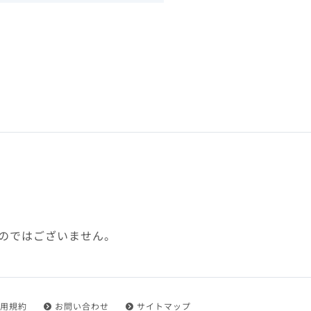
下、「本規約」といいます）
れを承認した方をいいます。
ことができます。
フトウェア、その他それに付
利用に関わる一切の通信
ていない場合や自らの機器の
め了承するものとします。ま
じたセキュリティ対策を行う
のではございません。
都度速やかに本サイト内に設
ものとします。
用規約
お問い合わせ
サイトマップ