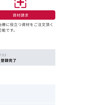
資材請求​
治療に役立つ資材をご注文頂く
可能です。
P.03
員登録完了