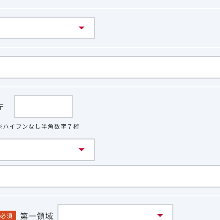
〒
※ハイフンなし半角数字７桁
第一領域
必須