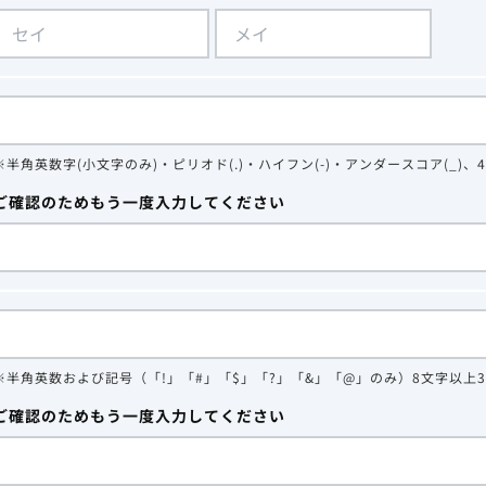
※半角英数字(小文字のみ)・ピリオド(.)・ハイフン(-)・アンダースコア(_)、
ご確認のためもう一度入力してください
※半角英数および記号（「!」「#」「$」「?」「&」「@」のみ）8文字以上
ご確認のためもう一度入力してください