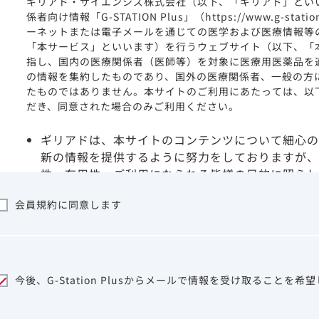
ギリアド・サイエンシズ株式会社（以下、「ギリアド」とい
係者向け情報「G-STATION Plus」（https://www.g-stat
ーネットまたは電子メールを通じての医学および医療情報等
「本サービス」といいます）を行うウェブサイト（以下、「
指し、国内の医療関係者（医師等）を対象に医療用医薬品を
の情報を集約したものであり、国外の医療関係者、一般の方
たものではありません。本サイトのご利用にあたっては、以
だき、同意された場合のみご利用ください。
ギリアドは、本サイトのコンテンツについて細心の
新の情報を提供するように努力をしておりますが、
性、有用性、ご利用になられる皆様の目的に照らし
ついて保証するものではございません。いかなる理
会員規約に同意します
サイトを利用することまたは利用できなかったこと
は一切の責任を負いかねますので、予めご了承くだ
本サイトに含まれる医療用医薬品（開発品を含む）
はその製品の効能、効果を宣伝・広告するものでは
本サイト内の情報は、医師その他医療関係者が行な
今後、G-Station Plusからメールで情報を受け取ることを希
ビスを提供するものではありません。本サイトに表
して、医師その他医療関係者によるアドバイスの代