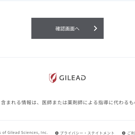
ません。
第２条（会員）
確認画面へ
1.会員とは、医療関係者の方で、本サービスの利用規約（以
にご同意した上で本サービスに登録を申し込みギリアドがこ
2.会員は、本サービスにおける会員向けのサービスを受ける
3.会員は、本サービスを利用するために必要な通信機器、ソ
随して必要となる全ての機器を準備・設置し、本サービスの
料・インターネット接続料を負担するものとします。
4.会員は、設置した機器がギリアドの示す利用環境に適合し
設定により本サービスの利用ができない場合があることを予
た、会員は、自らの費用と責任により、自己の利用環境に応
ものとします。
に含まれる情報は、医師または薬剤師による指導に代わるも
5.会員は、登録した会員情報に変更が生じた場合には、その
置されている会員情報変更ページより、変更の手続きを行う
第３条（利用規約の適用）
 of Gilead Sciences, Inc.
プライバシー・ステイトメント
ご利