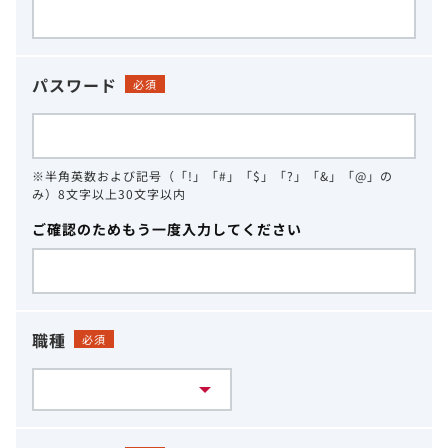
パスワード
必須
※半角英数および記号（「!」「#」「$」「?」「&」「@」の
み）8文字以上30文字以内
ご確認のためもう一度入力してください
職種
必須