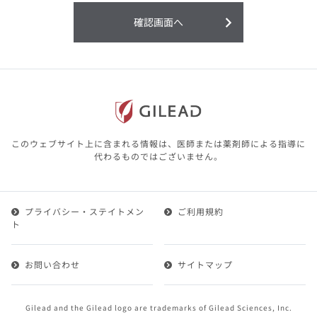
利用することまたは利用できなかったことよ
り生じる損害については一切の責任を負いか
確認画面へ
ねますので、予めご了承ください。
本サイトに含まれる医療用医薬品（開発品を
含む）の情報は、その製品またはその製品の
効能、効果を宣伝・広告するものではありま
せん。
本サイト内の情報は、医師その他医療関係者
が行なうべきアドバイスやサービスを提供す
るものではありません。本サイトに表示され
このウェブサイト上に含まれる情報は、医師または薬剤師による指導に
ている情報は、決して、医師その他医療関係
代わるものではございません。
者によるアドバイスの代わりになるものでも
ありません。
プライバシー・ステイトメン
ご利用規約
第２条（会員）
ト
1.会員とは、医療関係者の方で、本サービスの利用規約
（以下、「本規約」といいます）にご同意した上で本サ
お問い合わせ
サイトマップ
ービスに登録を申し込みギリアドがこれを承認した方を
いいます。
2.会員は、本サービスにおける会員向けのサービスを受
Gilead and the Gilead logo are trademarks of Gilead Sciences, Inc.
けることができます。