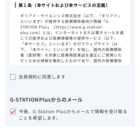
第１条（本サイトおよび本サービスの定義）
ギリアド・サイエンシズ株式会社（以下、「ギリアド」
といいます）が提供する医療関係者向け情報「G-
STATION Plus」（https://www.g-station-
plus.com）とは、インターネットまたは電子メールを通
じての医学および医療情報等の提供サービス（以下、
「本サービス」といいます）を行うウェブサイト（以
下、「本サイト」といいます）を指し、国内の医療関係
者（医師等）を対象に医療用医薬品を適正にご使用いた
だくための情報を集約したものであり、国外の医療関係
者、一般の方に対する情報提供を目的としたものではあ
りません。本サイトのご利用にあたっては、以下の注意
会員規約に同意します
事項をご熟読いただき、同意された場合のみご利用くだ
さい。
ギリアドは、本サイトのコンテンツについて
G-STATION
Plus
からのメール
細心の注意を払い、正確かつ最新の情報を提
供するように努力をしておりますが、正確
今後、G-Station Plusからメールで情報を受け取る
性、確実性、妥当性、有用性、ご利用になら
ことを希望します。
れる皆様の目的に照らした適合性および安全
性について保証するものではございません。
いかなる理由によるかを問わず、本サイトを