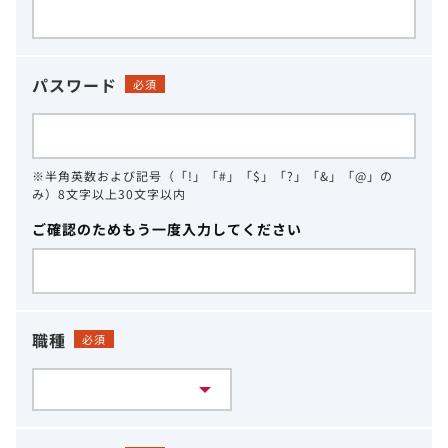
パスワード
必須
※半角英数および記号（「!」「#」「$」「?」「&」「@」の
み）8文字以上30文字以内
ご確認のためもう一度入力してください
職種
必須