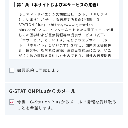
第１条（本サイトおよび本サービスの定義）
ギリアド・サイエンシズ株式会社（以下、「ギリアド」
といいます）が提供する医療関係者向け情報「G-
STATION Plus」（https://www.g-station-
plus.com）とは、インターネットまたは電子メールを通
じての医学および医療情報等の提供サービス（以下、
「本サービス」といいます）を行うウェブサイト（以
下、「本サイト」といいます）を指し、国内の医療関係
者（医師等）を対象に医療用医薬品を適正にご使用いた
だくための情報を集約したものであり、国外の医療関係
者、一般の方に対する情報提供を目的としたものではあ
りません。本サイトのご利用にあたっては、以下の注意
会員規約に同意します
事項をご熟読いただき、同意された場合のみご利用くだ
さい。
ギリアドは、本サイトのコンテンツについて
G-STATION
Plus
からのメール
細心の注意を払い、正確かつ最新の情報を提
供するように努力をしておりますが、正確
今後、G-Station Plusからメールで情報を受け取る
性、確実性、妥当性、有用性、ご利用になら
ことを希望します。
れる皆様の目的に照らした適合性および安全
性について保証するものではございません。
いかなる理由によるかを問わず、本サイトを