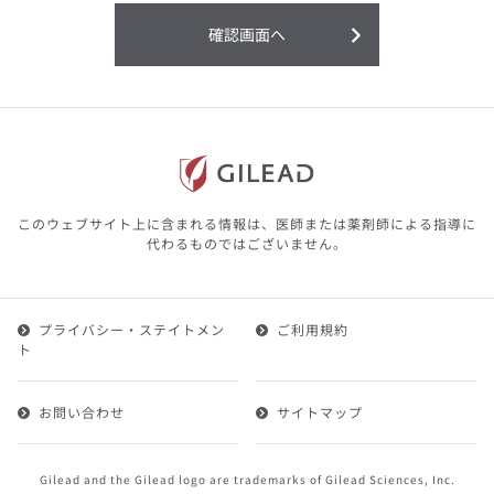
利用することまたは利用できなかったことよ
り生じる損害については一切の責任を負いか
確認画面へ
ねますので、予めご了承ください。
本サイトに含まれる医療用医薬品（開発品を
含む）の情報は、その製品またはその製品の
効能、効果を宣伝・広告するものではありま
せん。
本サイト内の情報は、医師その他医療関係者
が行なうべきアドバイスやサービスを提供す
るものではありません。本サイトに表示され
このウェブサイト上に含まれる情報は、医師または薬剤師による指導に
ている情報は、決して、医師その他医療関係
代わるものではございません。
者によるアドバイスの代わりになるものでも
ありません。
プライバシー・ステイトメン
ご利用規約
第２条（会員）
ト
1.会員とは、医療関係者の方で、本サービスの利用規約
（以下、「本規約」といいます）にご同意した上で本サ
お問い合わせ
サイトマップ
ービスに登録を申し込みギリアドがこれを承認した方を
いいます。
2.会員は、本サービスにおける会員向けのサービスを受
Gilead and the Gilead logo are trademarks of Gilead Sciences, Inc.
けることができます。