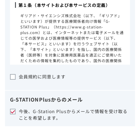
第１条（本サイトおよび本サービスの定義）
ギリアド・サイエンシズ株式会社（以下、「ギリアド」
といいます）が提供する医療関係者向け情報「G-
STATION Plus」（https://www.g-station-
plus.com）とは、インターネットまたは電子メールを通
じての医学および医療情報等の提供サービス（以下、
「本サービス」といいます）を行うウェブサイト（以
下、「本サイト」といいます）を指し、国内の医療関係
者（医師等）を対象に医療用医薬品を適正にご使用いた
だくための情報を集約したものであり、国外の医療関係
者、一般の方に対する情報提供を目的としたものではあ
りません。本サイトのご利用にあたっては、以下の注意
会員規約に同意します
事項をご熟読いただき、同意された場合のみご利用くだ
さい。
ギリアドは、本サイトのコンテンツについて
G-STATION
Plus
からのメール
細心の注意を払い、正確かつ最新の情報を提
供するように努力をしておりますが、正確
今後、G-Station Plusからメールで情報を受け取る
性、確実性、妥当性、有用性、ご利用になら
ことを希望します。
れる皆様の目的に照らした適合性および安全
性について保証するものではございません。
いかなる理由によるかを問わず、本サイトを