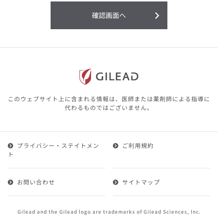
利用することまたは利用できなかったことよ
り生じる損害については一切の責任を負いか
確認画面へ
ねますので、予めご了承ください。
本サイトに含まれる医療用医薬品（開発品を
含む）の情報は、その製品またはその製品の
効能、効果を宣伝・広告するものではありま
せん。
本サイト内の情報は、医師その他医療関係者
が行なうべきアドバイスやサービスを提供す
るものではありません。本サイトに表示され
このウェブサイト上に含まれる情報は、医師または薬剤師による指導に
ている情報は、決して、医師その他医療関係
代わるものではございません。
者によるアドバイスの代わりになるものでも
ありません。
プライバシー・ステイトメン
ご利用規約
第２条（会員）
ト
1.会員とは、医療関係者の方で、本サービスの利用規約
（以下、「本規約」といいます）にご同意した上で本サ
お問い合わせ
サイトマップ
ービスに登録を申し込みギリアドがこれを承認した方を
いいます。
2.会員は、本サービスにおける会員向けのサービスを受
Gilead and the Gilead logo are trademarks of Gilead Sciences, Inc.
けることができます。