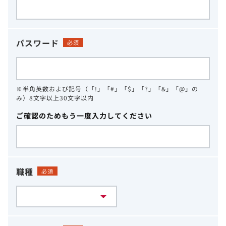
パスワード
必須
※半角英数および記号（「!」「#」「$」「?」「&」「@」の
み）8文字以上30文字以内
ご確認のためもう一度入力してください
職種
必須