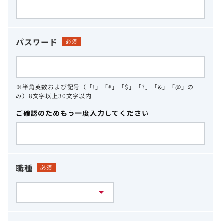
パスワード
必須
※半角英数および記号（「!」「#」「$」「?」「&」「@」の
み）8文字以上30文字以内
ご確認のためもう一度入力してください
職種
必須