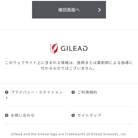
利用することまたは利用できなかったことよ
り生じる損害については一切の責任を負いか
確認画面へ
ねますので、予めご了承ください。
本サイトに含まれる医療用医薬品（開発品を
含む）の情報は、その製品またはその製品の
効能、効果を宣伝・広告するものではありま
せん。
本サイト内の情報は、医師その他医療関係者
が行なうべきアドバイスやサービスを提供す
るものではありません。本サイトに表示され
このウェブサイト上に含まれる情報は、医師または薬剤師による指導に
ている情報は、決して、医師その他医療関係
代わるものではございません。
者によるアドバイスの代わりになるものでも
ありません。
プライバシー・ステイトメン
ご利用規約
第２条（会員）
ト
1.会員とは、医療関係者の方で、本サービスの利用規約
（以下、「本規約」といいます）にご同意した上で本サ
お問い合わせ
サイトマップ
ービスに登録を申し込みギリアドがこれを承認した方を
いいます。
2.会員は、本サービスにおける会員向けのサービスを受
Gilead and the Gilead logo are trademarks of Gilead Sciences, Inc.
けることができます。