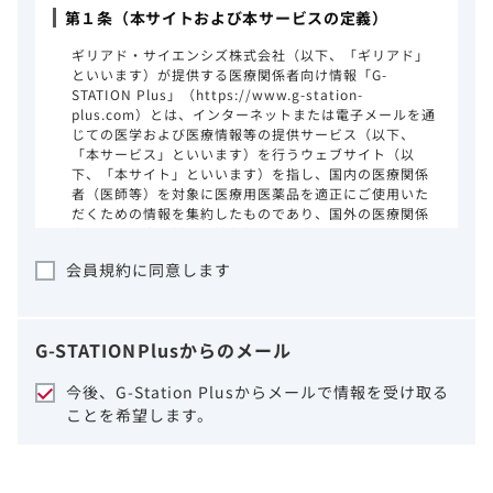
第１条（本サイトおよび本サービスの定義）
ギリアド・サイエンシズ株式会社（以下、「ギリアド」
といいます）が提供する医療関係者向け情報「G-
STATION Plus」（https://www.g-station-
plus.com）とは、インターネットまたは電子メールを通
じての医学および医療情報等の提供サービス（以下、
「本サービス」といいます）を行うウェブサイト（以
下、「本サイト」といいます）を指し、国内の医療関係
者（医師等）を対象に医療用医薬品を適正にご使用いた
だくための情報を集約したものであり、国外の医療関係
者、一般の方に対する情報提供を目的としたものではあ
りません。本サイトのご利用にあたっては、以下の注意
会員規約に同意します
事項をご熟読いただき、同意された場合のみご利用くだ
さい。
ギリアドは、本サイトのコンテンツについて
G-STATION
Plus
からのメール
細心の注意を払い、正確かつ最新の情報を提
供するように努力をしておりますが、正確
今後、G-Station Plusからメールで情報を受け取る
性、確実性、妥当性、有用性、ご利用になら
ことを希望します。
れる皆様の目的に照らした適合性および安全
性について保証するものではございません。
いかなる理由によるかを問わず、本サイトを