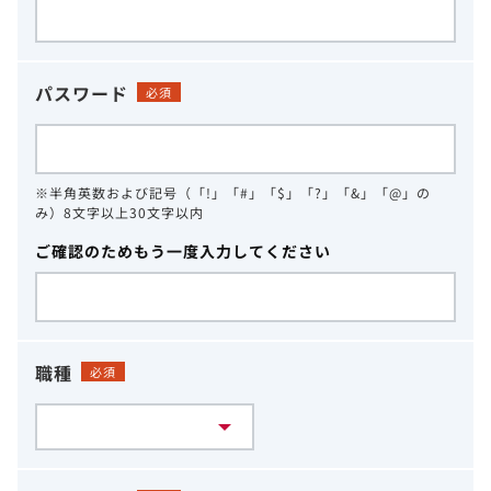
パスワード
必須
※半角英数および記号（「!」「#」「$」「?」「&」「@」の
み）8文字以上30文字以内
ご確認のためもう一度入力してください
職種
必須