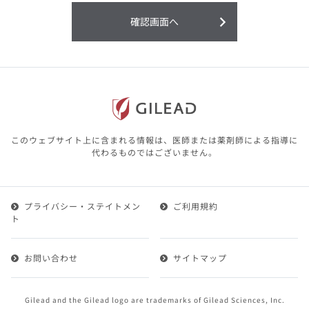
利用することまたは利用できなかったことよ
り生じる損害については一切の責任を負いか
確認画面へ
ねますので、予めご了承ください。
本サイトに含まれる医療用医薬品（開発品を
含む）の情報は、その製品またはその製品の
効能、効果を宣伝・広告するものではありま
せん。
本サイト内の情報は、医師その他医療関係者
が行なうべきアドバイスやサービスを提供す
るものではありません。本サイトに表示され
このウェブサイト上に含まれる情報は、医師または薬剤師による指導に
ている情報は、決して、医師その他医療関係
代わるものではございません。
者によるアドバイスの代わりになるものでも
ありません。
プライバシー・ステイトメン
ご利用規約
第２条（会員）
ト
1.会員とは、医療関係者の方で、本サービスの利用規約
（以下、「本規約」といいます）にご同意した上で本サ
お問い合わせ
サイトマップ
ービスに登録を申し込みギリアドがこれを承認した方を
いいます。
2.会員は、本サービスにおける会員向けのサービスを受
Gilead and the Gilead logo are trademarks of Gilead Sciences, Inc.
けることができます。