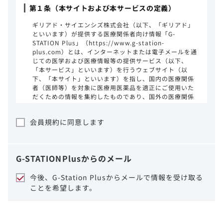
第１条（本サイトおよび本サービスの定義）
ギリアド・サイエンシズ株式会社（以下、「ギリアド」
といいます）が提供する医療関係者向け情報「G-
STATION Plus」（https://www.g-station-
plus.com）とは、インターネットまたは電子メールを通
じての医学および医療情報等の提供サービス（以下、
「本サービス」といいます）を行うウェブサイト（以
下、「本サイト」といいます）を指し、国内の医療関係
者（医師等）を対象に医療用医薬品を適正にご使用いた
だくための情報を集約したものであり、国外の医療関係
者、一般の方に対する情報提供を目的としたものではあ
りません。本サイトのご利用にあたっては、以下の注意
会員規約に同意します
事項をご熟読いただき、同意された場合のみご利用くだ
さい。
ギリアドは、本サイトのコンテンツについて
G-STATION
Plus
からのメール
細心の注意を払い、正確かつ最新の情報を提
供するように努力をしておりますが、正確
今後、G-Station Plusからメールで情報を受け取る
性、確実性、妥当性、有用性、ご利用になら
ことを希望します。
れる皆様の目的に照らした適合性および安全
性について保証するものではございません。
いかなる理由によるかを問わず、本サイトを