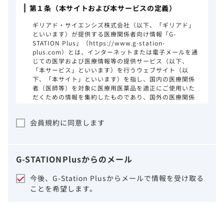
第１条（本サイトおよび本サービスの定義）
ギリアド・サイエンシズ株式会社（以下、「ギリアド」
といいます）が提供する医療関係者向け情報「G-
STATION Plus」（https://www.g-station-
plus.com）とは、インターネットまたは電子メールを通
じての医学および医療情報等の提供サービス（以下、
「本サービス」といいます）を行うウェブサイト（以
下、「本サイト」といいます）を指し、国内の医療関係
者（医師等）を対象に医療用医薬品を適正にご使用いた
だくための情報を集約したものであり、国外の医療関係
者、一般の方に対する情報提供を目的としたものではあ
りません。本サイトのご利用にあたっては、以下の注意
会員規約に同意します
事項をご熟読いただき、同意された場合のみご利用くだ
さい。
ギリアドは、本サイトのコンテンツについて
G-STATION
Plus
からのメール
細心の注意を払い、正確かつ最新の情報を提
供するように努力をしておりますが、正確
今後、G-Station Plusからメールで情報を受け取る
性、確実性、妥当性、有用性、ご利用になら
ことを希望します。
れる皆様の目的に照らした適合性および安全
性について保証するものではございません。
いかなる理由によるかを問わず、本サイトを