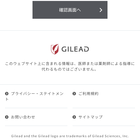
利用することまたは利用できなかったことよ
り生じる損害については一切の責任を負いか
確認画面へ
ねますので、予めご了承ください。
本サイトに含まれる医療用医薬品（開発品を
含む）の情報は、その製品またはその製品の
効能、効果を宣伝・広告するものではありま
せん。
本サイト内の情報は、医師その他医療関係者
が行なうべきアドバイスやサービスを提供す
るものではありません。本サイトに表示され
このウェブサイト上に含まれる情報は、医師または薬剤師による指導に
ている情報は、決して、医師その他医療関係
代わるものではございません。
者によるアドバイスの代わりになるものでも
ありません。
プライバシー・ステイトメン
ご利用規約
第２条（会員）
ト
1.会員とは、医療関係者の方で、本サービスの利用規約
（以下、「本規約」といいます）にご同意した上で本サ
お問い合わせ
サイトマップ
ービスに登録を申し込みギリアドがこれを承認した方を
いいます。
2.会員は、本サービスにおける会員向けのサービスを受
Gilead and the Gilead logo are trademarks of Gilead Sciences, Inc.
けることができます。