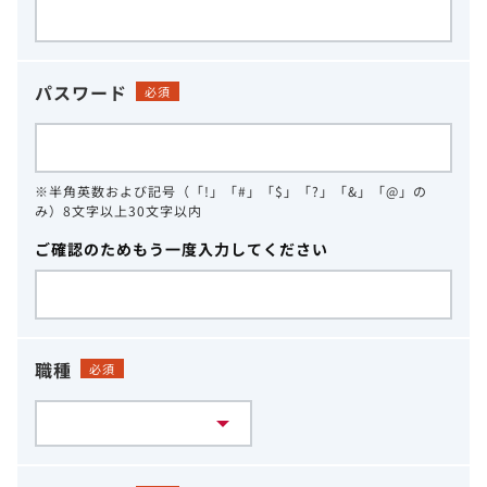
パスワード
必須
※半角英数および記号（「!」「#」「$」「?」「&」「@」の
み）8文字以上30文字以内
ご確認のためもう一度入力してください
職種
必須