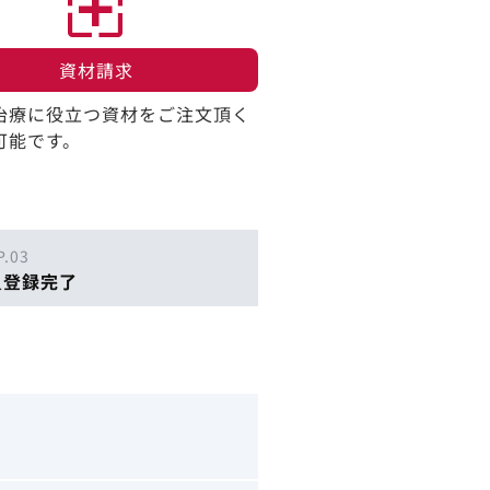
資材請求​
治療に役立つ資材をご注文頂く
可能です。
P.03
員登録完了