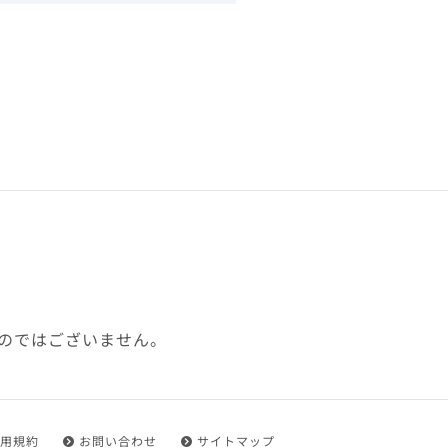
下、「本規約」といいます）
れを承認した方をいいます。
ことができます。
フトウェア、その他それに付
利用に関わる一切の通信
ていない場合や自らの機器の
め了承するものとします。ま
じたセキュリティ対策を行う
のではございません。
都度速やかに本サイト内に設
ものとします。
用規約
お問い合わせ
サイトマップ