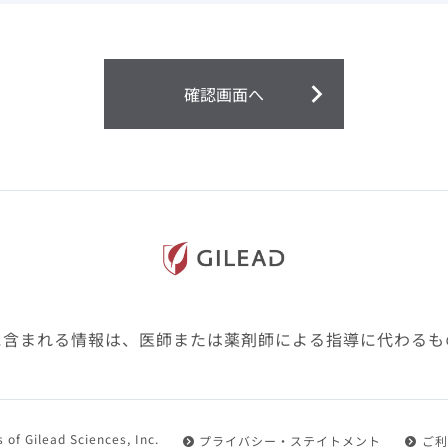
ません。
第２条（会員）
確認画面へ
1.会員とは、医療関係者の方で、本サービスの利用規約（以
にご同意した上で本サービスに登録を申し込みギリアドがこ
2.会員は、本サービスにおける会員向けのサービスを受ける
3.会員は、本サービスを利用するために必要な通信機器、ソ
随して必要となる全ての機器を準備・設置し、本サービスの
料・インターネット接続料を負担するものとします。
4.会員は、設置した機器がギリアドの示す利用環境に適合し
設定により本サービスの利用ができない場合があることを予
た、会員は、自らの費用と責任により、自己の利用環境に応
ものとします。
に含まれる情報は、医師または薬剤師による指導に代わるも
5.会員は、登録した会員情報に変更が生じた場合には、その
置されている会員情報変更ページより、変更の手続きを行う
第３条（利用規約の適用）
 of Gilead Sciences, Inc.
プライバシー・ステイトメント
ご利