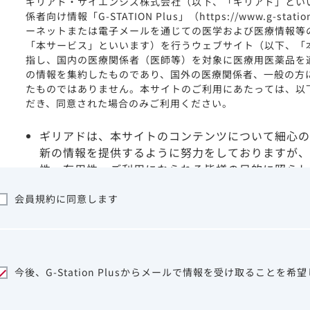
ギリアド・サイエンシズ株式会社（以下、「ギリアド」とい
係者向け情報「G-STATION Plus」（https://www.g-stat
ーネットまたは電子メールを通じての医学および医療情報等
「本サービス」といいます）を行うウェブサイト（以下、「
指し、国内の医療関係者（医師等）を対象に医療用医薬品を
の情報を集約したものであり、国外の医療関係者、一般の方
たものではありません。本サイトのご利用にあたっては、以
だき、同意された場合のみご利用ください。
ギリアドは、本サイトのコンテンツについて細心の
新の情報を提供するように努力をしておりますが、
性、有用性、ご利用になられる皆様の目的に照らし
ついて保証するものではございません。いかなる理
会員規約に同意します
サイトを利用することまたは利用できなかったこと
は一切の責任を負いかねますので、予めご了承くだ
本サイトに含まれる医療用医薬品（開発品を含む）
はその製品の効能、効果を宣伝・広告するものでは
本サイト内の情報は、医師その他医療関係者が行な
今後、G-Station Plusからメールで情報を受け取ることを希
ビスを提供するものではありません。本サイトに表
して、医師その他医療関係者によるアドバイスの代