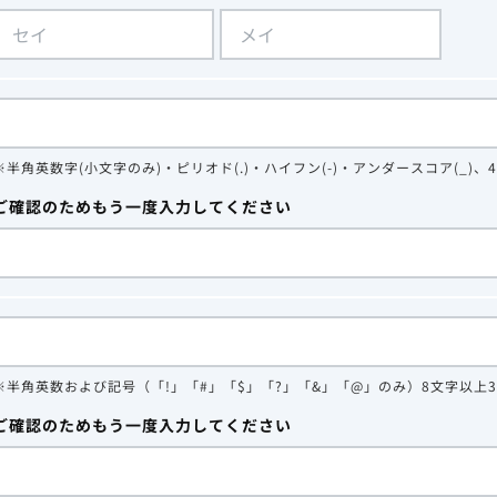
※半角英数字(小文字のみ)・ピリオド(.)・ハイフン(-)・アンダースコア(_)、
ご確認のためもう一度入力してください
※半角英数および記号（「!」「#」「$」「?」「&」「@」のみ）8文字以上
ご確認のためもう一度入力してください