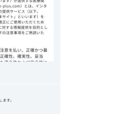
います）が提供する医療関
ion-plus.com）とは、インタ
の提供サービス（以下、
本サイト」といいます）を
適正にご使用いただくため
に対する情報提供を目的とし
下の注意事項をご熟読いた
注意を払い、正確かつ最
正確性、確実性、妥当
た適合性および安全性に
由によるかを問わず、本
より生じる損害について
さい。
の情報は、その製品また
ありません。
うべきアドバイスやサー
望します。
示されている情報は、決
わりになるものでもあり