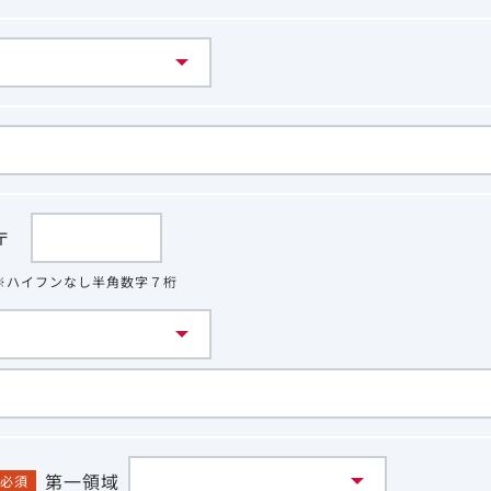
〒
※ハイフンなし半角数字７桁
第一領域
必須