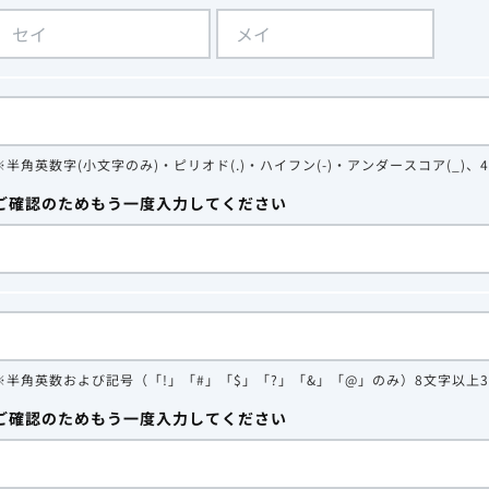
※半角英数字(小文字のみ)・ピリオド(.)・ハイフン(-)・アンダースコア(_)、
ご確認のためもう一度入力してください
※半角英数および記号（「!」「#」「$」「?」「&」「@」のみ）8文字以上
ご確認のためもう一度入力してください