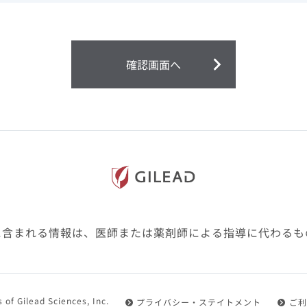
ません。
第２条（会員）
確認画面へ
1.会員とは、医療関係者の方で、本サービスの利用規約（以
にご同意した上で本サービスに登録を申し込みギリアドがこ
2.会員は、本サービスにおける会員向けのサービスを受ける
3.会員は、本サービスを利用するために必要な通信機器、ソ
随して必要となる全ての機器を準備・設置し、本サービスの
料・インターネット接続料を負担するものとします。
4.会員は、設置した機器がギリアドの示す利用環境に適合し
設定により本サービスの利用ができない場合があることを予
た、会員は、自らの費用と責任により、自己の利用環境に応
ものとします。
に含まれる情報は、医師または薬剤師による指導に代わるも
5.会員は、登録した会員情報に変更が生じた場合には、その
置されている会員情報変更ページより、変更の手続きを行う
第３条（利用規約の適用）
 of Gilead Sciences, Inc.
プライバシー・ステイトメント
ご利