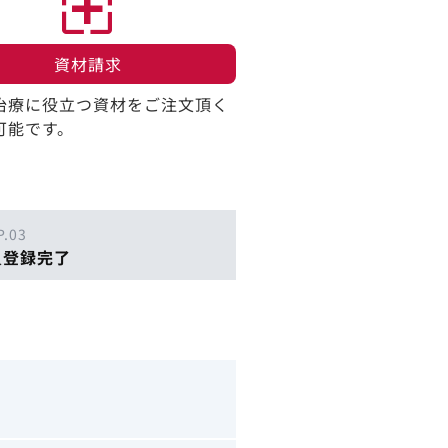
資材請求​
治療に役立つ資材をご注文頂く
可能です。
P.03
員登録完了