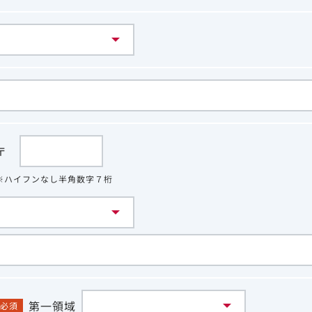
〒
※ハイフンなし半角数字７桁
第一領域
必須