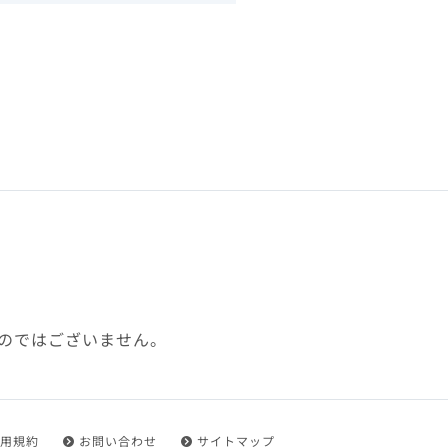
下、「本規約」といいます）
れを承認した方をいいます。
ことができます。
フトウェア、その他それに付
利用に関わる一切の通信
ていない場合や自らの機器の
め了承するものとします。ま
じたセキュリティ対策を行う
のではございません。
都度速やかに本サイト内に設
ものとします。
用規約
お問い合わせ
サイトマップ