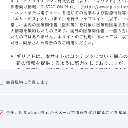
ギリアド・サイエンシズ株式会社（以下、「ギリアド」とい
係者向け情報「G-STATION Plus」（https://www.g-stat
ーネットまたは電子メールを通じての医学および医療情報等
「本サービス」といいます）を行うウェブサイト（以下、「
指し、国内の医療関係者（医師等）を対象に医療用医薬品を
の情報を集約したものであり、国外の医療関係者、一般の方
たものではありません。本サイトのご利用にあたっては、以
だき、同意された場合のみご利用ください。
ギリアドは、本サイトのコンテンツについて細心の
新の情報を提供するように努力をしておりますが、
性、有用性、ご利用になられる皆様の目的に照らし
ついて保証するものではございません。いかなる理
会員規約に同意します
サイトを利用することまたは利用できなかったこと
は一切の責任を負いかねますので、予めご了承くだ
本サイトに含まれる医療用医薬品（開発品を含む）
はその製品の効能、効果を宣伝・広告するものでは
本サイト内の情報は、医師その他医療関係者が行な
今後、G-Station Plusからメールで情報を受け取ることを希
ビスを提供するものではありません。本サイトに表
して、医師その他医療関係者によるアドバイスの代