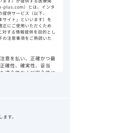
います）が提供する医療関
ion-plus.com）とは、インタ
の提供サービス（以下、
本サイト」といいます）を
適正にご使用いただくため
に対する情報提供を目的とし
下の注意事項をご熟読いた
注意を払い、正確かつ最
正確性、確実性、妥当
た適合性および安全性に
由によるかを問わず、本
より生じる損害について
さい。
の情報は、その製品また
ありません。
うべきアドバイスやサー
望します。
示されている情報は、決
わりになるものでもあり