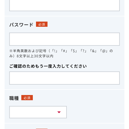
パスワード
必須
※半角英数および記号（「!」「#」「$」「?」「&」「@」の
み）8文字以上30文字以内
ご確認のためもう一度入力してください
職種
必須