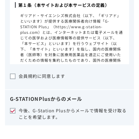
第１条（本サイトおよび本サービスの定義）
ギリアド・サイエンシズ株式会社（以下、「ギリアド」
といいます）が提供する医療関係者向け情報「G-
STATION Plus」（https://www.g-station-
plus.com）とは、インターネットまたは電子メールを通
じての医学および医療情報等の提供サービス（以下、
「本サービス」といいます）を行うウェブサイト（以
下、「本サイト」といいます）を指し、国内の医療関係
者（医師等）を対象に医療用医薬品を適正にご使用いた
だくための情報を集約したものであり、国外の医療関係
者、一般の方に対する情報提供を目的としたものではあ
りません。本サイトのご利用にあたっては、以下の注意
会員規約に同意します
事項をご熟読いただき、同意された場合のみご利用くだ
さい。
ギリアドは、本サイトのコンテンツについて
G-STATION
Plus
からのメール
細心の注意を払い、正確かつ最新の情報を提
供するように努力をしておりますが、正確
今後、G-Station Plusからメールで情報を受け取る
性、確実性、妥当性、有用性、ご利用になら
ことを希望します。
れる皆様の目的に照らした適合性および安全
性について保証するものではございません。
いかなる理由によるかを問わず、本サイトを