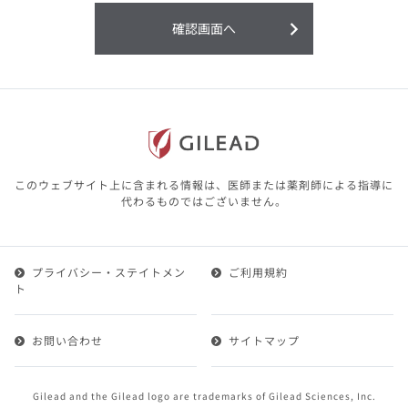
利用することまたは利用できなかったことよ
り生じる損害については一切の責任を負いか
確認画面へ
ねますので、予めご了承ください。
本サイトに含まれる医療用医薬品（開発品を
含む）の情報は、その製品またはその製品の
効能、効果を宣伝・広告するものではありま
せん。
本サイト内の情報は、医師その他医療関係者
が行なうべきアドバイスやサービスを提供す
るものではありません。本サイトに表示され
このウェブサイト上に含まれる情報は、医師または薬剤師による指導に
ている情報は、決して、医師その他医療関係
代わるものではございません。
者によるアドバイスの代わりになるものでも
ありません。
プライバシー・ステイトメン
ご利用規約
第２条（会員）
ト
1.会員とは、医療関係者の方で、本サービスの利用規約
（以下、「本規約」といいます）にご同意した上で本サ
お問い合わせ
サイトマップ
ービスに登録を申し込みギリアドがこれを承認した方を
いいます。
2.会員は、本サービスにおける会員向けのサービスを受
Gilead and the Gilead logo are trademarks of Gilead Sciences, Inc.
けることができます。