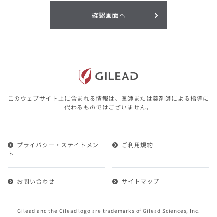
利用することまたは利用できなかったことよ
り生じる損害については一切の責任を負いか
確認画面へ
ねますので、予めご了承ください。
本サイトに含まれる医療用医薬品（開発品を
含む）の情報は、その製品またはその製品の
効能、効果を宣伝・広告するものではありま
せん。
本サイト内の情報は、医師その他医療関係者
が行なうべきアドバイスやサービスを提供す
るものではありません。本サイトに表示され
このウェブサイト上に含まれる情報は、医師または薬剤師による指導に
ている情報は、決して、医師その他医療関係
代わるものではございません。
者によるアドバイスの代わりになるものでも
ありません。
プライバシー・ステイトメン
ご利用規約
第２条（会員）
ト
1.会員とは、医療関係者の方で、本サービスの利用規約
（以下、「本規約」といいます）にご同意した上で本サ
お問い合わせ
サイトマップ
ービスに登録を申し込みギリアドがこれを承認した方を
いいます。
2.会員は、本サービスにおける会員向けのサービスを受
Gilead and the Gilead logo are trademarks of Gilead Sciences, Inc.
けることができます。