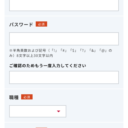
パスワード
必須
※半角英数および記号（「!」「#」「$」「?」「&」「@」の
み）8文字以上30文字以内
ご確認のためもう一度入力してください
職種
必須