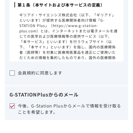
第１条（本サイトおよび本サービスの定義）
ギリアド・サイエンシズ株式会社（以下、「ギリアド」
といいます）が提供する医療関係者向け情報「G-
STATION Plus」（https://www.g-station-
plus.com）とは、インターネットまたは電子メールを通
じての医学および医療情報等の提供サービス（以下、
「本サービス」といいます）を行うウェブサイト（以
下、「本サイト」といいます）を指し、国内の医療関係
者（医師等）を対象に医療用医薬品を適正にご使用いた
だくための情報を集約したものであり、国外の医療関係
者、一般の方に対する情報提供を目的としたものではあ
りません。本サイトのご利用にあたっては、以下の注意
会員規約に同意します
事項をご熟読いただき、同意された場合のみご利用くだ
さい。
ギリアドは、本サイトのコンテンツについて
G-STATION
Plus
からのメール
細心の注意を払い、正確かつ最新の情報を提
供するように努力をしておりますが、正確
今後、G-Station Plusからメールで情報を受け取る
性、確実性、妥当性、有用性、ご利用になら
ことを希望します。
れる皆様の目的に照らした適合性および安全
性について保証するものではございません。
いかなる理由によるかを問わず、本サイトを