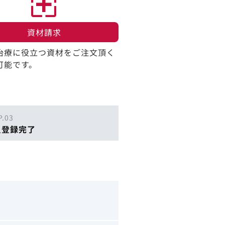
資材請求​
治療に役立つ資材をご注文頂く
可能です。
P.03
員登録完了