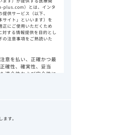
います）が提供する医療関
ion-plus.com）とは、インタ
の提供サービス（以下、
本サイト」といいます）を
適正にご使用いただくため
に対する情報提供を目的とし
下の注意事項をご熟読いた
注意を払い、正確かつ最
正確性、確実性、妥当
た適合性および安全性に
由によるかを問わず、本
より生じる損害について
さい。
の情報は、その製品また
ありません。
うべきアドバイスやサー
望します。
示されている情報は、決
わりになるものでもあり