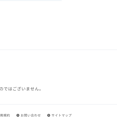
下、「本規約」といいます）
れを承認した方をいいます。
ことができます。
フトウェア、その他それに付
利用に関わる一切の通信
ていない場合や自らの機器の
め了承するものとします。ま
じたセキュリティ対策を行う
のではございません。
都度速やかに本サイト内に設
ものとします。
用規約
お問い合わせ
サイトマップ