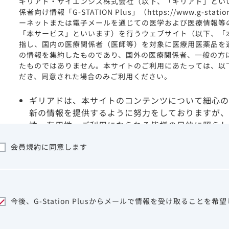
ギリアド・サイエンシズ株式会社（以下、「ギリアド」とい
係者向け情報「G-STATION Plus」（https://www.g-stat
ーネットまたは電子メールを通じての医学および医療情報等
「本サービス」といいます）を行うウェブサイト（以下、「
指し、国内の医療関係者（医師等）を対象に医療用医薬品を
の情報を集約したものであり、国外の医療関係者、一般の方
たものではありません。本サイトのご利用にあたっては、以
だき、同意された場合のみご利用ください。
ギリアドは、本サイトのコンテンツについて細心の
新の情報を提供するように努力をしておりますが、
性、有用性、ご利用になられる皆様の目的に照らし
ついて保証するものではございません。いかなる理
会員規約に同意します
サイトを利用することまたは利用できなかったこと
は一切の責任を負いかねますので、予めご了承くだ
本サイトに含まれる医療用医薬品（開発品を含む）
はその製品の効能、効果を宣伝・広告するものでは
本サイト内の情報は、医師その他医療関係者が行な
今後、G-Station Plusからメールで情報を受け取ることを希
ビスを提供するものではありません。本サイトに表
して、医師その他医療関係者によるアドバイスの代