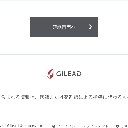
ません。
第２条（会員）
確認画面へ
1.会員とは、医療関係者の方で、本サービスの利用規約（以
にご同意した上で本サービスに登録を申し込みギリアドがこ
2.会員は、本サービスにおける会員向けのサービスを受ける
3.会員は、本サービスを利用するために必要な通信機器、ソ
随して必要となる全ての機器を準備・設置し、本サービスの
料・インターネット接続料を負担するものとします。
4.会員は、設置した機器がギリアドの示す利用環境に適合し
設定により本サービスの利用ができない場合があることを予
た、会員は、自らの費用と責任により、自己の利用環境に応
ものとします。
に含まれる情報は、医師または薬剤師による指導に代わるも
5.会員は、登録した会員情報に変更が生じた場合には、その
置されている会員情報変更ページより、変更の手続きを行う
第３条（利用規約の適用）
 of Gilead Sciences, Inc.
プライバシー・ステイトメント
ご利