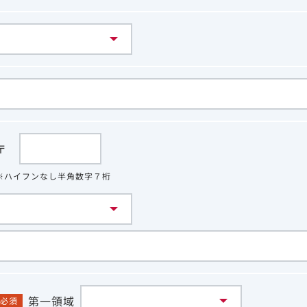
〒
※ハイフンなし半角数字７桁
第一領域
必須