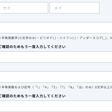
※半角英数字(小文字のみ)・ピリオド(.)・ハイフン(-)・アンダースコア(_)、
ご確認のためもう一度入力してください
※半角英数および記号（「!」「#」「$」「?」「&」「@」のみ）8文字以上
ご確認のためもう一度入力してください