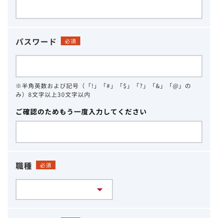
パスワード
必須
※半角英数および記号（「!」「#」「$」「?」「&」「@」の
み）8文字以上30文字以内
ご確認のためもう一度入力してください
職種
必須