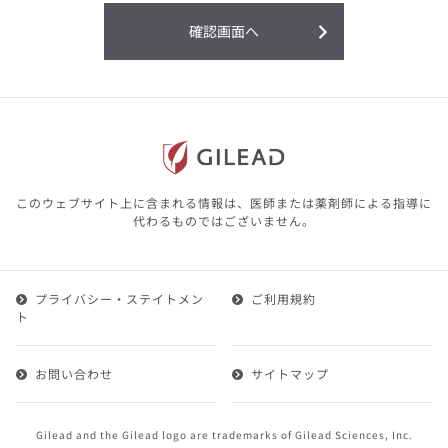
利用することまたは利用できなかったことよ
り生じる損害については一切の責任を負いか
確認画面へ
ねますので、予めご了承ください。
本サイトに含まれる医療用医薬品（開発品を
含む）の情報は、その製品またはその製品の
効能、効果を宣伝・広告するものではありま
せん。
本サイト内の情報は、医師その他医療関係者
が行なうべきアドバイスやサービスを提供す
るものではありません。本サイトに表示され
このウェブサイト上に含まれる情報は、医師または薬剤師による指導に
ている情報は、決して、医師その他医療関係
代わるものではございません。
者によるアドバイスの代わりになるものでも
ありません。
プライバシー・ステイトメン
ご利用規約
第２条（会員）
ト
1.会員とは、医療関係者の方で、本サービスの利用規約
（以下、「本規約」といいます）にご同意した上で本サ
お問い合わせ
サイトマップ
ービスに登録を申し込みギリアドがこれを承認した方を
いいます。
2.会員は、本サービスにおける会員向けのサービスを受
Gilead and the Gilead logo are trademarks of Gilead Sciences, Inc.
けることができます。