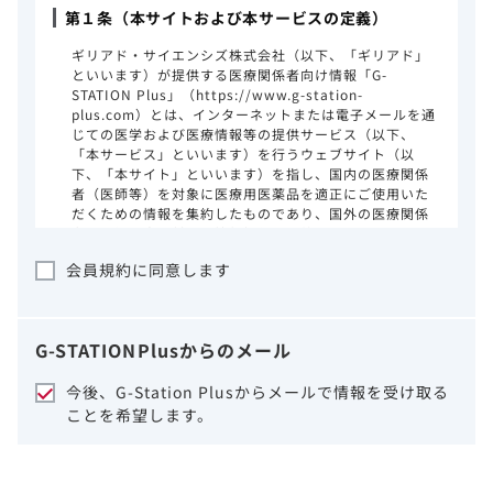
第１条（本サイトおよび本サービスの定義）
ギリアド・サイエンシズ株式会社（以下、「ギリアド」
といいます）が提供する医療関係者向け情報「G-
STATION Plus」（https://www.g-station-
plus.com）とは、インターネットまたは電子メールを通
じての医学および医療情報等の提供サービス（以下、
「本サービス」といいます）を行うウェブサイト（以
下、「本サイト」といいます）を指し、国内の医療関係
者（医師等）を対象に医療用医薬品を適正にご使用いた
だくための情報を集約したものであり、国外の医療関係
者、一般の方に対する情報提供を目的としたものではあ
りません。本サイトのご利用にあたっては、以下の注意
会員規約に同意します
事項をご熟読いただき、同意された場合のみご利用くだ
さい。
ギリアドは、本サイトのコンテンツについて
G-STATION
Plus
からのメール
細心の注意を払い、正確かつ最新の情報を提
供するように努力をしておりますが、正確
今後、G-Station Plusからメールで情報を受け取る
性、確実性、妥当性、有用性、ご利用になら
ことを希望します。
れる皆様の目的に照らした適合性および安全
性について保証するものではございません。
いかなる理由によるかを問わず、本サイトを