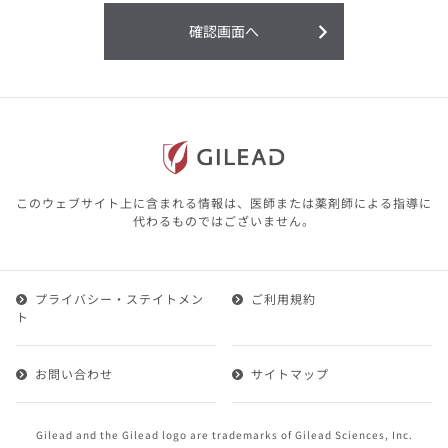
利用することまたは利用できなかったことよ
り生じる損害については一切の責任を負いか
確認画面へ
ねますので、予めご了承ください。
本サイトに含まれる医療用医薬品（開発品を
含む）の情報は、その製品またはその製品の
効能、効果を宣伝・広告するものではありま
せん。
本サイト内の情報は、医師その他医療関係者
が行なうべきアドバイスやサービスを提供す
るものではありません。本サイトに表示され
このウェブサイト上に含まれる情報は、医師または薬剤師による指導に
ている情報は、決して、医師その他医療関係
代わるものではございません。
者によるアドバイスの代わりになるものでも
ありません。
プライバシー・ステイトメン
ご利用規約
第２条（会員）
ト
1.会員とは、医療関係者の方で、本サービスの利用規約
（以下、「本規約」といいます）にご同意した上で本サ
お問い合わせ
サイトマップ
ービスに登録を申し込みギリアドがこれを承認した方を
いいます。
2.会員は、本サービスにおける会員向けのサービスを受
Gilead and the Gilead logo are trademarks of Gilead Sciences, Inc.
けることができます。