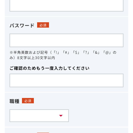
パスワード
必須
※半角英数および記号（「!」「#」「$」「?」「&」「@」の
み）8文字以上30文字以内
ご確認のためもう一度入力してください
職種
必須