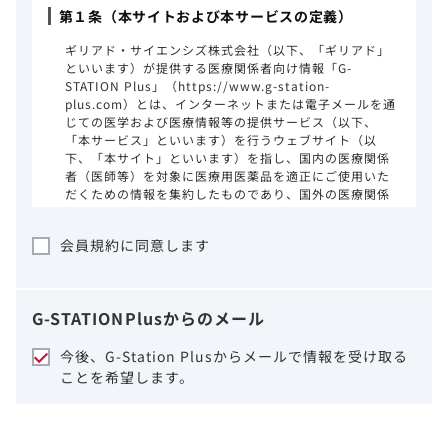
第１条（本サイトおよび本サービスの定義）
ギリアド・サイエンシズ株式会社（以下、「ギリアド」
といいます）が提供する医療関係者向け情報「G-
STATION Plus」（https://www.g-station-
plus.com）とは、インターネットまたは電子メールを通
じての医学および医療情報等の提供サービス（以下、
「本サービス」といいます）を行うウェブサイト（以
下、「本サイト」といいます）を指し、国内の医療関係
者（医師等）を対象に医療用医薬品を適正にご使用いた
だくための情報を集約したものであり、国外の医療関係
者、一般の方に対する情報提供を目的としたものではあ
りません。本サイトのご利用にあたっては、以下の注意
会員規約に同意します
事項をご熟読いただき、同意された場合のみご利用くだ
さい。
ギリアドは、本サイトのコンテンツについて
G-STATION
Plus
からのメール
細心の注意を払い、正確かつ最新の情報を提
供するように努力をしておりますが、正確
今後、G-Station Plusからメールで情報を受け取る
性、確実性、妥当性、有用性、ご利用になら
ことを希望します。
れる皆様の目的に照らした適合性および安全
性について保証するものではございません。
いかなる理由によるかを問わず、本サイトを