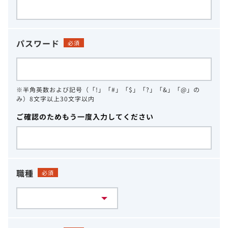
パスワード
必須
※半角英数および記号（「!」「#」「$」「?」「&」「@」の
み）8文字以上30文字以内
ご確認のためもう一度入力してください
職種
必須