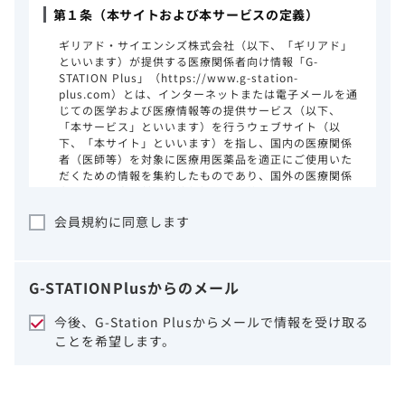
第１条（本サイトおよび本サービスの定義）
ギリアド・サイエンシズ株式会社（以下、「ギリアド」
といいます）が提供する医療関係者向け情報「G-
STATION Plus」（https://www.g-station-
plus.com）とは、インターネットまたは電子メールを通
じての医学および医療情報等の提供サービス（以下、
「本サービス」といいます）を行うウェブサイト（以
下、「本サイト」といいます）を指し、国内の医療関係
者（医師等）を対象に医療用医薬品を適正にご使用いた
だくための情報を集約したものであり、国外の医療関係
者、一般の方に対する情報提供を目的としたものではあ
りません。本サイトのご利用にあたっては、以下の注意
会員規約に同意します
事項をご熟読いただき、同意された場合のみご利用くだ
さい。
ギリアドは、本サイトのコンテンツについて
G-STATION
Plus
からのメール
細心の注意を払い、正確かつ最新の情報を提
供するように努力をしておりますが、正確
今後、G-Station Plusからメールで情報を受け取る
性、確実性、妥当性、有用性、ご利用になら
ことを希望します。
れる皆様の目的に照らした適合性および安全
性について保証するものではございません。
いかなる理由によるかを問わず、本サイトを