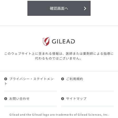
利用することまたは利用できなかったことよ
り生じる損害については一切の責任を負いか
確認画面へ
ねますので、予めご了承ください。
本サイトに含まれる医療用医薬品（開発品を
含む）の情報は、その製品またはその製品の
効能、効果を宣伝・広告するものではありま
せん。
本サイト内の情報は、医師その他医療関係者
が行なうべきアドバイスやサービスを提供す
るものではありません。本サイトに表示され
このウェブサイト上に含まれる情報は、医師または薬剤師による指導に
ている情報は、決して、医師その他医療関係
代わるものではございません。
者によるアドバイスの代わりになるものでも
ありません。
プライバシー・ステイトメン
ご利用規約
第２条（会員）
ト
1.会員とは、医療関係者の方で、本サービスの利用規約
（以下、「本規約」といいます）にご同意した上で本サ
お問い合わせ
サイトマップ
ービスに登録を申し込みギリアドがこれを承認した方を
いいます。
2.会員は、本サービスにおける会員向けのサービスを受
Gilead and the Gilead logo are trademarks of Gilead Sciences, Inc.
けることができます。