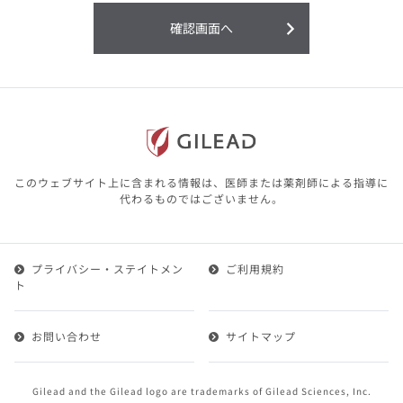
利用することまたは利用できなかったことよ
り生じる損害については一切の責任を負いか
確認画面へ
ねますので、予めご了承ください。
本サイトに含まれる医療用医薬品（開発品を
含む）の情報は、その製品またはその製品の
効能、効果を宣伝・広告するものではありま
せん。
本サイト内の情報は、医師その他医療関係者
が行なうべきアドバイスやサービスを提供す
るものではありません。本サイトに表示され
このウェブサイト上に含まれる情報は、医師または薬剤師による指導に
ている情報は、決して、医師その他医療関係
代わるものではございません。
者によるアドバイスの代わりになるものでも
ありません。
プライバシー・ステイトメン
ご利用規約
第２条（会員）
ト
1.会員とは、医療関係者の方で、本サービスの利用規約
（以下、「本規約」といいます）にご同意した上で本サ
お問い合わせ
サイトマップ
ービスに登録を申し込みギリアドがこれを承認した方を
いいます。
2.会員は、本サービスにおける会員向けのサービスを受
Gilead and the Gilead logo are trademarks of Gilead Sciences, Inc.
けることができます。