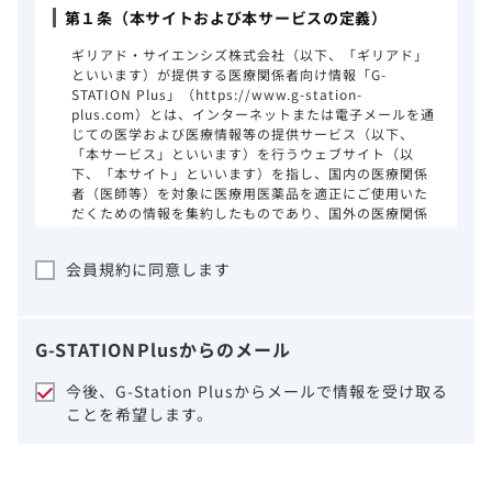
第１条（本サイトおよび本サービスの定義）
ギリアド・サイエンシズ株式会社（以下、「ギリアド」
といいます）が提供する医療関係者向け情報「G-
STATION Plus」（https://www.g-station-
plus.com）とは、インターネットまたは電子メールを通
じての医学および医療情報等の提供サービス（以下、
「本サービス」といいます）を行うウェブサイト（以
下、「本サイト」といいます）を指し、国内の医療関係
者（医師等）を対象に医療用医薬品を適正にご使用いた
だくための情報を集約したものであり、国外の医療関係
者、一般の方に対する情報提供を目的としたものではあ
りません。本サイトのご利用にあたっては、以下の注意
会員規約に同意します
事項をご熟読いただき、同意された場合のみご利用くだ
さい。
ギリアドは、本サイトのコンテンツについて
G-STATION
Plus
からのメール
細心の注意を払い、正確かつ最新の情報を提
供するように努力をしておりますが、正確
今後、G-Station Plusからメールで情報を受け取る
性、確実性、妥当性、有用性、ご利用になら
ことを希望します。
れる皆様の目的に照らした適合性および安全
性について保証するものではございません。
いかなる理由によるかを問わず、本サイトを