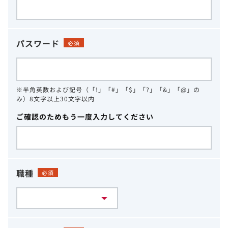
パスワード
必須
※半角英数および記号（「!」「#」「$」「?」「&」「@」の
み）8文字以上30文字以内
ご確認のためもう一度入力してください
職種
必須