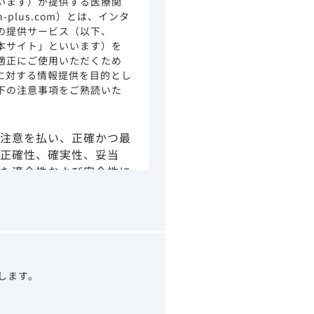
います）が提供する医療関
ion-plus.com）とは、インタ
の提供サービス（以下、
本サイト」といいます）を
適正にご使用いただくため
に対する情報提供を目的とし
下の注意事項をご熟読いた
注意を払い、正確かつ最
正確性、確実性、妥当
た適合性および安全性に
由によるかを問わず、本
より生じる損害について
さい。
の情報は、その製品また
ありません。
うべきアドバイスやサー
望します。
示されている情報は、決
わりになるものでもあり