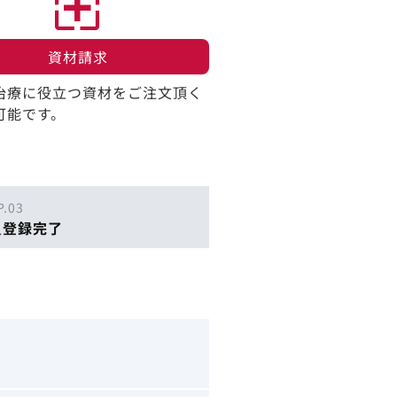
資材請求​
治療に役立つ資材をご注文頂く
可能です。
P.03
員登録完了