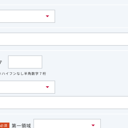
〒
※ハイフンなし半角数字７桁
第一領域
必須