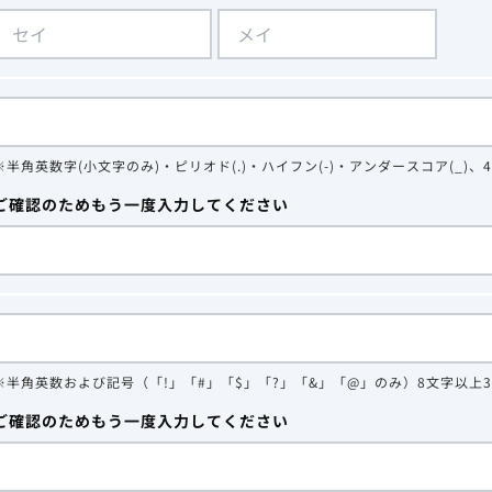
※半角英数字(小文字のみ)・ピリオド(.)・ハイフン(-)・アンダースコア(_)、
ご確認のためもう一度入力してください
※半角英数および記号（「!」「#」「$」「?」「&」「@」のみ）8文字以上
ご確認のためもう一度入力してください