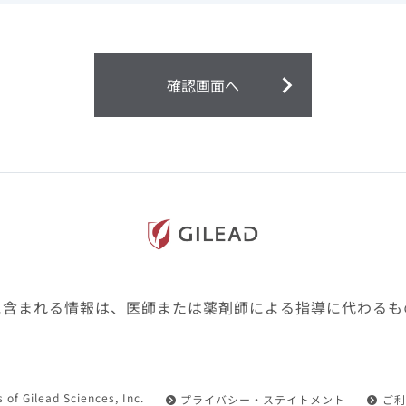
ません。
第２条（会員）
確認画面へ
1.会員とは、医療関係者の方で、本サービスの利用規約（以
にご同意した上で本サービスに登録を申し込みギリアドがこ
2.会員は、本サービスにおける会員向けのサービスを受ける
3.会員は、本サービスを利用するために必要な通信機器、ソ
随して必要となる全ての機器を準備・設置し、本サービスの
料・インターネット接続料を負担するものとします。
4.会員は、設置した機器がギリアドの示す利用環境に適合し
設定により本サービスの利用ができない場合があることを予
た、会員は、自らの費用と責任により、自己の利用環境に応
ものとします。
に含まれる情報は、医師または薬剤師による指導に代わるも
5.会員は、登録した会員情報に変更が生じた場合には、その
置されている会員情報変更ページより、変更の手続きを行う
第３条（利用規約の適用）
 of Gilead Sciences, Inc.
プライバシー・ステイトメント
ご利