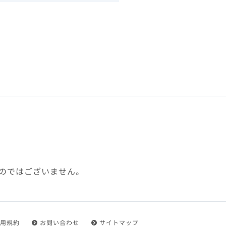
下、「本規約」といいます）
れを承認した方をいいます。
ことができます。
フトウェア、その他それに付
利用に関わる一切の通信
ていない場合や自らの機器の
め了承するものとします。ま
じたセキュリティ対策を行う
のではございません。
都度速やかに本サイト内に設
ものとします。
用規約
お問い合わせ
サイトマップ