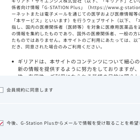
ギリアド・サイエンシズ株式会社（以下、「ギリアド」とい
係者向け情報「G-STATION Plus」（https://www.g-stat
ーネットまたは電子メールを通じての医学および医療情報等
「本サービス」といいます）を行うウェブサイト（以下、「
指し、国内の医療関係者（医師等）を対象に医療用医薬品を
の情報を集約したものであり、国外の医療関係者、一般の方
たものではありません。本サイトのご利用にあたっては、以
だき、同意された場合のみご利用ください。
ギリアドは、本サイトのコンテンツについて細心の
新の情報を提供するように努力をしておりますが、
性、有用性、ご利用になられる皆様の目的に照らし
ついて保証するものではございません。いかなる理
会員規約に同意します
サイトを利用することまたは利用できなかったこと
は一切の責任を負いかねますので、予めご了承くだ
本サイトに含まれる医療用医薬品（開発品を含む）
はその製品の効能、効果を宣伝・広告するものでは
本サイト内の情報は、医師その他医療関係者が行な
今後、G-Station Plusからメールで情報を受け取ることを希
ビスを提供するものではありません。本サイトに表
して、医師その他医療関係者によるアドバイスの代