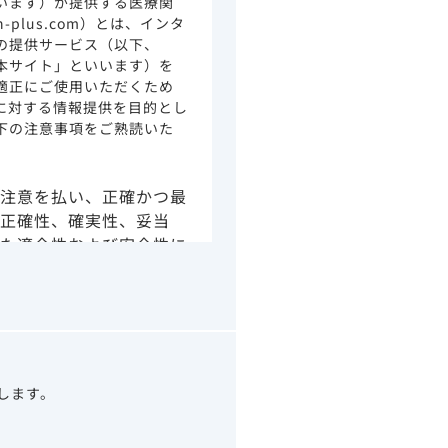
います）が提供する医療関
ion-plus.com）とは、インタ
の提供サービス（以下、
本サイト」といいます）を
適正にご使用いただくため
に対する情報提供を目的とし
下の注意事項をご熟読いた
注意を払い、正確かつ最
正確性、確実性、妥当
た適合性および安全性に
由によるかを問わず、本
より生じる損害について
さい。
の情報は、その製品また
ありません。
うべきアドバイスやサー
望します。
示されている情報は、決
わりになるものでもあり