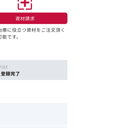
資材請求​
治療に役立つ資材をご注文頂く
可能です。
P.03
員登録完了