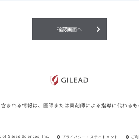
ません。
第２条（会員）
確認画面へ
1.会員とは、医療関係者の方で、本サービスの利用規約（以
にご同意した上で本サービスに登録を申し込みギリアドがこ
2.会員は、本サービスにおける会員向けのサービスを受ける
3.会員は、本サービスを利用するために必要な通信機器、ソ
随して必要となる全ての機器を準備・設置し、本サービスの
料・インターネット接続料を負担するものとします。
4.会員は、設置した機器がギリアドの示す利用環境に適合し
設定により本サービスの利用ができない場合があることを予
た、会員は、自らの費用と責任により、自己の利用環境に応
ものとします。
に含まれる情報は、医師または薬剤師による指導に代わるも
5.会員は、登録した会員情報に変更が生じた場合には、その
置されている会員情報変更ページより、変更の手続きを行う
第３条（利用規約の適用）
 of Gilead Sciences, Inc.
プライバシー・ステイトメント
ご利