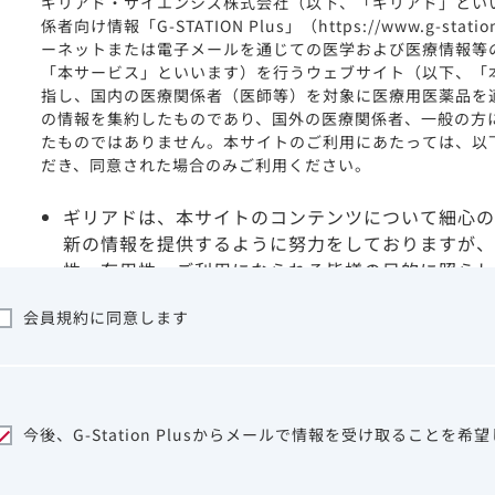
ギリアド・サイエンシズ株式会社（以下、「ギリアド」とい
係者向け情報「G-STATION Plus」（https://www.g-stat
ーネットまたは電子メールを通じての医学および医療情報等
「本サービス」といいます）を行うウェブサイト（以下、「
指し、国内の医療関係者（医師等）を対象に医療用医薬品を
の情報を集約したものであり、国外の医療関係者、一般の方
たものではありません。本サイトのご利用にあたっては、以
だき、同意された場合のみご利用ください。
ギリアドは、本サイトのコンテンツについて細心の
新の情報を提供するように努力をしておりますが、
性、有用性、ご利用になられる皆様の目的に照らし
ついて保証するものではございません。いかなる理
会員規約に同意します
サイトを利用することまたは利用できなかったこと
は一切の責任を負いかねますので、予めご了承くだ
本サイトに含まれる医療用医薬品（開発品を含む）
はその製品の効能、効果を宣伝・広告するものでは
本サイト内の情報は、医師その他医療関係者が行な
今後、G-Station Plusからメールで情報を受け取ることを希
ビスを提供するものではありません。本サイトに表
して、医師その他医療関係者によるアドバイスの代