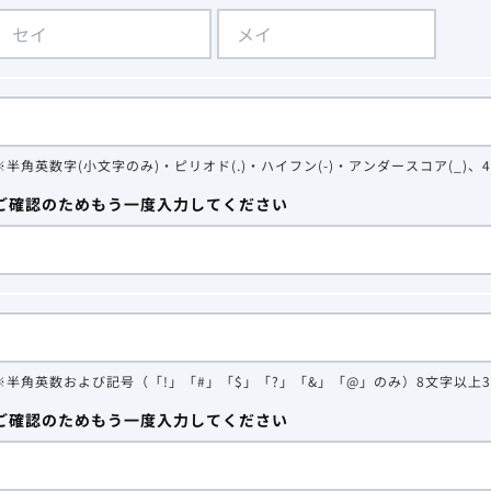
※半角英数字(小文字のみ)・ピリオド(.)・ハイフン(-)・アンダースコア(_)、
ご確認のためもう一度入力してください
※半角英数および記号（「!」「#」「$」「?」「&」「@」のみ）8文字以上
ご確認のためもう一度入力してください