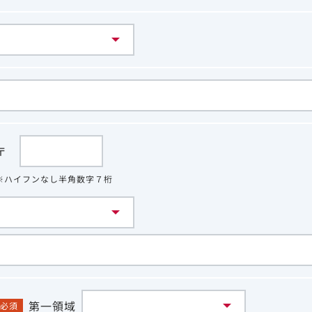
〒
※ハイフンなし半角数字７桁
第一領域
必須