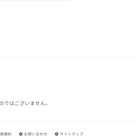
下、「本規約」といいます）
れを承認した方をいいます。
ことができます。
フトウェア、その他それに付
利用に関わる一切の通信
ていない場合や自らの機器の
め了承するものとします。ま
じたセキュリティ対策を行う
のではございません。
都度速やかに本サイト内に設
ものとします。
用規約
お問い合わせ
サイトマップ