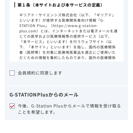
第１条（本サイトおよび本サービスの定義）
ギリアド・サイエンシズ株式会社（以下、「ギリアド」
といいます）が提供する医療関係者向け情報「G-
STATION Plus」（https://www.g-station-
plus.com）とは、インターネットまたは電子メールを通
じての医学および医療情報等の提供サービス（以下、
「本サービス」といいます）を行うウェブサイト（以
下、「本サイト」といいます）を指し、国内の医療関係
者（医師等）を対象に医療用医薬品を適正にご使用いた
だくための情報を集約したものであり、国外の医療関係
者、一般の方に対する情報提供を目的としたものではあ
りません。本サイトのご利用にあたっては、以下の注意
会員規約に同意します
事項をご熟読いただき、同意された場合のみご利用くだ
さい。
ギリアドは、本サイトのコンテンツについて
G-STATION
Plus
からのメール
細心の注意を払い、正確かつ最新の情報を提
供するように努力をしておりますが、正確
今後、G-Station Plusからメールで情報を受け取る
性、確実性、妥当性、有用性、ご利用になら
ことを希望します。
れる皆様の目的に照らした適合性および安全
性について保証するものではございません。
いかなる理由によるかを問わず、本サイトを