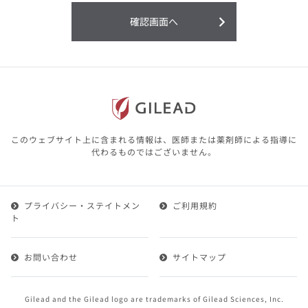
利用することまたは利用できなかったことよ
り生じる損害については一切の責任を負いか
確認画面へ
ねますので、予めご了承ください。
本サイトに含まれる医療用医薬品（開発品を
含む）の情報は、その製品またはその製品の
効能、効果を宣伝・広告するものではありま
せん。
本サイト内の情報は、医師その他医療関係者
が行なうべきアドバイスやサービスを提供す
るものではありません。本サイトに表示され
このウェブサイト上に含まれる情報は、医師または薬剤師による指導に
ている情報は、決して、医師その他医療関係
代わるものではございません。
者によるアドバイスの代わりになるものでも
ありません。
プライバシー・ステイトメン
ご利用規約
第２条（会員）
ト
1.会員とは、医療関係者の方で、本サービスの利用規約
（以下、「本規約」といいます）にご同意した上で本サ
お問い合わせ
サイトマップ
ービスに登録を申し込みギリアドがこれを承認した方を
いいます。
2.会員は、本サービスにおける会員向けのサービスを受
Gilead and the Gilead logo are trademarks of Gilead Sciences, Inc.
けることができます。