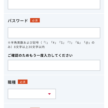
パスワード
必須
※半角英数および記号（「!」「#」「$」「?」「&」「@」の
み）8文字以上30文字以内
ご確認のためもう一度入力してください
職種
必須