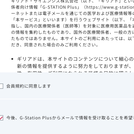
ギリアド・サイエンシズ株式会社（以下、「ギリアド」とい
係者向け情報「G-STATION Plus」（https://www.g-stat
ーネットまたは電子メールを通じての医学および医療情報等
「本サービス」といいます）を行うウェブサイト（以下、「
指し、国内の医療関係者（医師等）を対象に医療用医薬品を
の情報を集約したものであり、国外の医療関係者、一般の方
たものではありません。本サイトのご利用にあたっては、以
だき、同意された場合のみご利用ください。
ギリアドは、本サイトのコンテンツについて細心の
新の情報を提供するように努力をしておりますが、
性、有用性、ご利用になられる皆様の目的に照らし
ついて保証するものではございません。いかなる理
会員規約に同意します
サイトを利用することまたは利用できなかったこと
は一切の責任を負いかねますので、予めご了承くだ
本サイトに含まれる医療用医薬品（開発品を含む）
はその製品の効能、効果を宣伝・広告するものでは
本サイト内の情報は、医師その他医療関係者が行な
今後、G-Station Plusからメールで情報を受け取ることを希
ビスを提供するものではありません。本サイトに表
して、医師その他医療関係者によるアドバイスの代