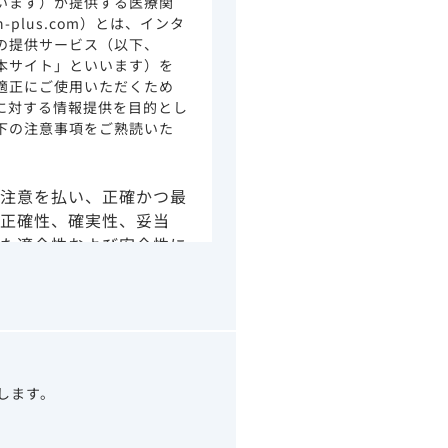
います）が提供する医療関
ion-plus.com）とは、インタ
の提供サービス（以下、
本サイト」といいます）を
適正にご使用いただくため
に対する情報提供を目的とし
下の注意事項をご熟読いた
注意を払い、正確かつ最
正確性、確実性、妥当
た適合性および安全性に
由によるかを問わず、本
より生じる損害について
さい。
の情報は、その製品また
ありません。
うべきアドバイスやサー
望します。
示されている情報は、決
わりになるものでもあり