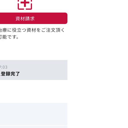
資材請求​
治療に役立つ資材をご注文頂く
可能です。
P.03
員登録完了