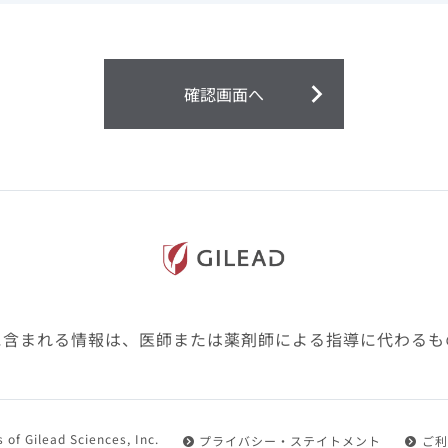
ません。
第２条（会員）
確認画面へ
1.会員とは、医療関係者の方で、本サービスの利用規約（以
にご同意した上で本サービスに登録を申し込みギリアドがこ
2.会員は、本サービスにおける会員向けのサービスを受ける
3.会員は、本サービスを利用するために必要な通信機器、ソ
随して必要となる全ての機器を準備・設置し、本サービスの
料・インターネット接続料を負担するものとします。
4.会員は、設置した機器がギリアドの示す利用環境に適合し
設定により本サービスの利用ができない場合があることを予
た、会員は、自らの費用と責任により、自己の利用環境に応
ものとします。
に含まれる情報は、医師または薬剤師による指導に代わるも
5.会員は、登録した会員情報に変更が生じた場合には、その
置されている会員情報変更ページより、変更の手続きを行う
第３条（利用規約の適用）
 of Gilead Sciences, Inc.
プライバシー・ステイトメント
ご利