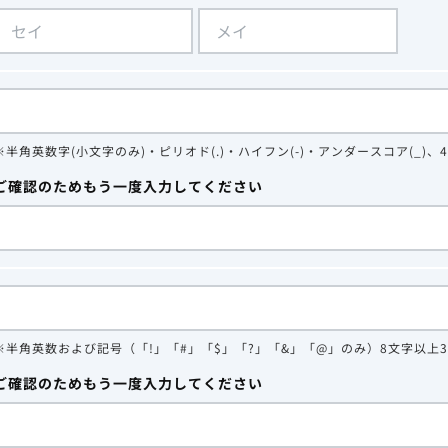
※半角英数字(小文字のみ)・ピリオド(.)・ハイフン(-)・アンダースコア(_)、
ご確認のためもう一度入力してください
※半角英数および記号（「!」「#」「$」「?」「&」「@」のみ）8文字以上
ご確認のためもう一度入力してください