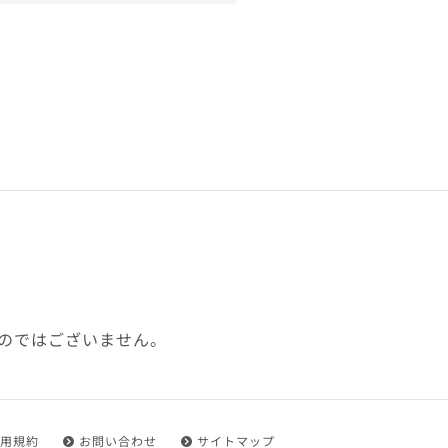
下、「本規約」といいます）
れを承認した方をいいます。
ことができます。
フトウェア、その他それに付
利用に関わる一切の通信
ていない場合や自らの機器の
め了承するものとします。ま
じたセキュリティ対策を行う
のではございません。
都度速やかに本サイト内に設
ものとします。
用規約
お問い合わせ
サイトマップ