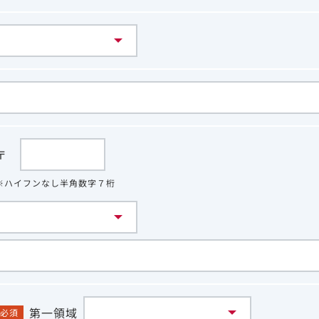
〒
※ハイフンなし半角数字７桁
第一領域
必須