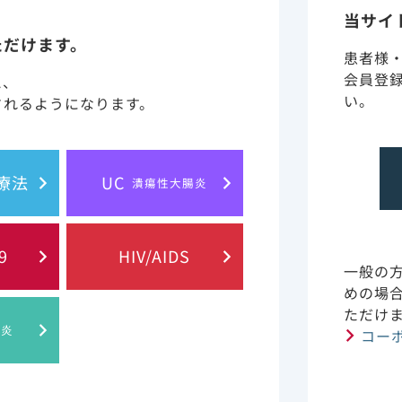
当サイ
ただけます。
患者様
に含まれる情報は、医師または薬剤師による指導に代わるも
会員登
と、
い。
されるようになります。
 of Gilead Sciences, Inc.
プライバシー・ステイトメント
ご利
胞療法
UC
潰瘍性大腸炎
© 2019 Gilead. All rights reserved.
9
HIV/AIDS
一般の
めの場
ただけ
肝炎
コー