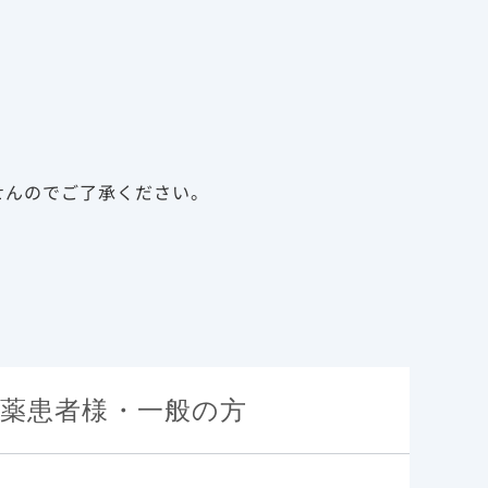
告
資料請求
新規会員登録
ログイン
診療サポート資材
メディカルアフェアーズ
せんのでご了承ください。
た。
薬患者様・一般の方