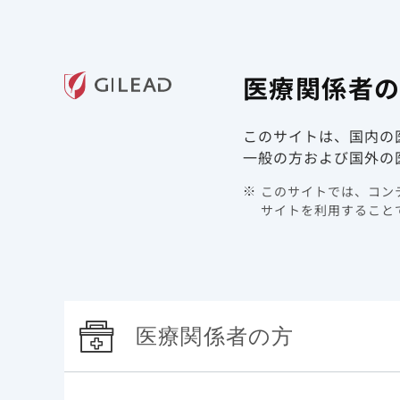
ギリアド・サイエンシズの
医療関
医療関係者
領域情報
製品情報
このサイトは、国内の
TOP
最新情報
2022年
最新学術情報ページの学
一般の方および国外の
最新学術情報ページ
このサイトでは、コンテ
サイトを利用することで
2022年10月14日
ジセレカ（UC）
医療関係者の方