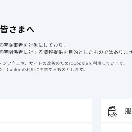
有害事象報
係者向け情報サイト
の皆さまへ
動画ライブラリ
イベント情報
医療従事者を対象にしており、
会記録集を更新しました。
医療関係者に対する情報提供を目的としたものではありま
の学会記録集を更新しまし
ンツ向上や、サイトの改善のためにCookieを利用しています。
、Cookieの利用に同意するものとします。
服