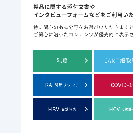
製品に関する添付文書や
インタビューフォームなどをご利用い
このウェブサイト上
特に関心のある分野をお選びいただきます
ご関心に沿ったコンテンツが優先的に表示
Gilead and the Gilead logo are trademarks
乳癌
CAR T細
RA
COVID-1
関節リウマチ
HBV
HCV
B型肝炎
C型