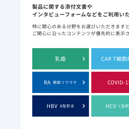
製品に関する添付文書や
メデ
2021年12月23日
その他
インタビューフォームなどをご利用い
HIV
2021年12月15日
特に関心のある分野をお選びいただきます
その他
ご関心に沿ったコンテンツが優先的に表示
メデ
2021年12月9日
その他
最新
2021年12月1日
ジセレカ（RA）
乳癌
CAR T細
メデ
2021年11月25日
その他
RA
COVID-1
関節リウマチ
202
2021年11月18日
その他
HIV
2021年11月17日
その他
HBV
HCV
B型肝炎
C型
メデ
2021年11月11日
その他
最新
2021年11月5日
ジセレカ（RA）