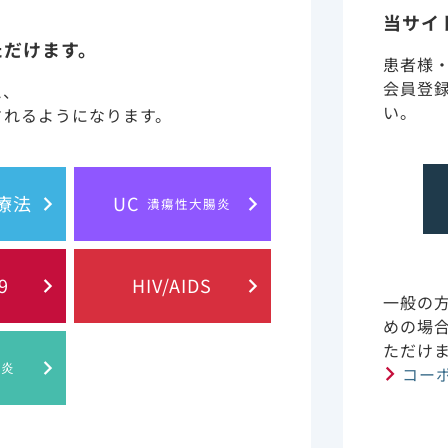
当サイ
ィカルニュースを更新しました。
ただけます。
患者様
/AIDS領域「NEJM Journal Watch HIV/AIDS」の新
会員登
と、
い。
されるようになります。
ィカルニュースを更新しました。
学術情報ページに「第65回 日本リウマチ学会共催セミナ
胞療法
UC
潰瘍性大腸炎
ィカルニュースを更新しました。
9
HIV/AIDS
1年11月 ソバルディ錠400mg 販売中止のご案内
一般の
めの場
/AIDS領域のweb講演会アーカイブ動画を更新しました。
ただけ
肝炎
コー
ィカルニュースを更新しました。
学術情報ページに「第65回日本リウマチ学会記録集」を追