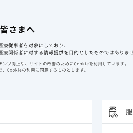
有害事象報
係者向け情報サイト
の皆さまへ
動画ライブラリ
イベント情報
医療従事者を対象にしており、
ルド配合錠 販売中止のご案内
医療関係者に対する情報提供を目的としたものではありま
ビルド配合錠 販売中止のご
ンツ向上や、サイトの改善のためにCookieを利用しています。
、Cookieの利用に同意するものとします。
服