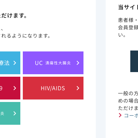
当サイ
ただけます。
患者様
に含まれる情報は、医師または薬剤師による指導に代わるも
会員登
と、
い。
されるようになります。
 of Gilead Sciences, Inc.
プライバシー・ステイトメント
ご利
胞療法
UC
潰瘍性大腸炎
© 2019 Gilead. All rights reserved.
9
HIV/AIDS
一般の
めの場
ただけ
肝炎
コー