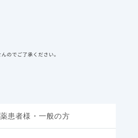
告
資料請求
新規会員登録
ログイン
診療サポート資材
メディカルアフェアーズ
せんのでご了承ください。
案内
薬患者様・一般の方