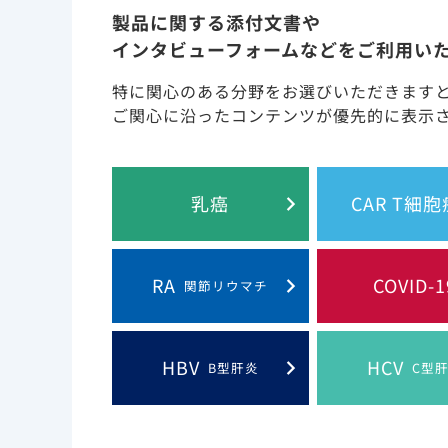
製品に関する添付文書や
インタビューフォームなどをご利用い
このウェブサイト上
特に関心のある分野をお選びいただきます
ご関心に沿ったコンテンツが優先的に表示
Gilead and the Gilead logo are trademarks
乳癌
CAR T細
RA
COVID-1
関節リウマチ
HBV
HCV
B型肝炎
C型