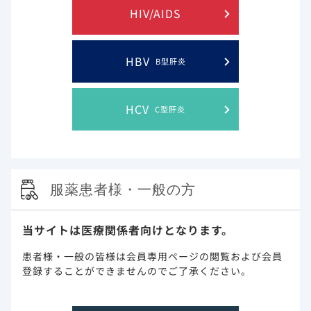
HIV/AIDS
ジセレカ®錠 製品サイトはこちら
HBV
B型肝炎
HCV
C型肝炎
このウェブサイト上に含まれる情報は、医師または薬剤師による指導に
代わるものではございません。
服薬患者様・一般の方
当サイトは医療関係者向けとなります。
プライバシー・ステイトメン
ご利用規約
ト
患者様・一般の皆様は会員専用ページの閲覧および会員
登録することができませんのでご了承ください。
お問い合わせ
サイトマップ