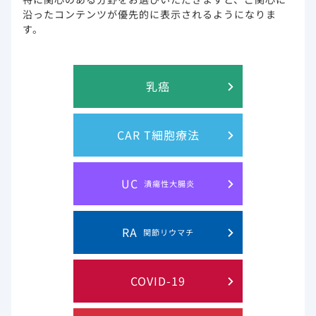
沿ったコンテンツが優先的に表示されるようになりま
解説動画
す。
RA領域のエキスパートの先生による、診断・治療に関す
る最新のテーマを取り上げた解説動画をご視聴いただけ
乳癌
ます。
準備中
CAR T細胞療法
学会共催セミナー・講演会・座談会記録集
UC
潰瘍性大腸炎
学会共催セミナー記録集やRA領域のエキスパートの先生
による座談会記録集を閲覧・ダウンロードいただけま
す。
RA
関節リウマチ
準備中
COVID-19