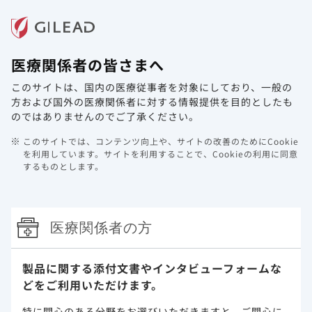
メニュー
医療関係者の皆さまへ
ホーム
製品情報
動画ライブラリ
Web講演会
このサイトは、国内の医療従事者を対象にしており、
一般の
方および国外の医療関係者に対する情報提供を目的としたも
関節リウマチ
のではありませんのでご了承ください。
このサイトでは、コンテンツ向上や、サイトの改善のためにCookie
最新学術情報
を利用しています。
サイトを利用することで、Cookieの利用に同意
するものとします。
学術論文
医療関係者の方
RA領域に関する学術論⽂を閲覧いただけます。
本資材は医療関係者からの求めに応じて提供する資材と
なります。
製品に関する添付文書や
インタビューフォームな
どをご利用いただけます。
準備中
特に関心のある分野をお選びいただきますと、
ご関心に