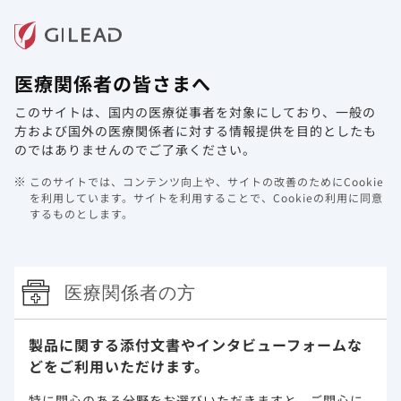
メニュー
医療関係者の皆さまへ
ホーム
製品情報
動画ライブラリ
Web講演会
このサイトは、国内の医療従事者を対象にしており、
一般の
特性
方および国外の医療関係者に対する情報提供を目的としたも
のではありませんのでご了承ください。
イエスカルタとは
このサイトでは、コンテンツ向上や、サイトの改善のためにCookie
を利用しています。
サイトを利用することで、Cookieの利用に同意
イエスカルタは、世界で最初に悪性リンパ腫へ使用が可
するものとします。
能となった抗CD19キメラ抗原受容体（CAR）を導入し
1-3）
た自家由来のT細胞製品です
。
詳細を見る
医療関係者の方
大細胞型B細胞リンパ腫患者を対象に二次治療における
製品に関する添付文書や
インタビューフォームな
イエスカルタの有効性を検証、安全性を検討することを
どをご利用いただけます。
4,5）＊1
目的とした海外第III相試験（ZUMA-7試験）
に
おいて​
特に関心のある分野をお選びいただきますと、
ご関心に