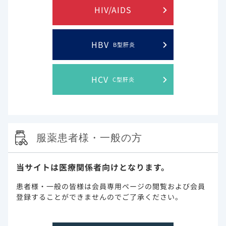
詳細を見る
HIV/AIDS
主に三次治療以降を対象とした大細胞型B細胞リンパ腫
HBV
B型肝炎
7,8）
患者における海外第II相試験（ZUMA-1試験）
にお
いて​
HCV
＊5
●
投与後24ヵ月時点の奏効率（主要評価項目）
C型肝炎
は、83.2％（101例中84例、［95％CI：74.4-
89.9％］）でした。
●
5年フォローアップ解析の奏効率（主要評価項
＊5
目）
は、24ヵ月時点での結果と同様で
83.2％（101例中84例、［95％CI：74.4-
服薬患者様・一般の方
89.9％］）でした。
●
OS（副次評価項目）のKaplan-Meier推定値に
当サイトは医療関係者向けとなります。
よる4年生存率は42.6％でした。
患者様・一般の皆様は会員専用ページの閲覧および会員
登録することができませんのでご了承ください。
9）
＊5：
2007年IWG基準
を用いた治験責任医師又は治験分担
医師の判定に基づく客観的奏効率（ORR：試験期間中の
最良効果が完全奏効（CR）又は部分奏効（PR）と判定