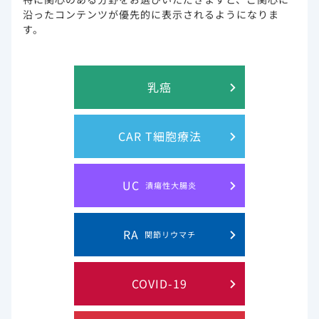
沿ったコンテンツが優先的に表示されるようになりま
●
盲検下中央画像評価機関の判定に基づく無イベン
す。
＊2
ト生存期間（EFS；主要評価項目）
におい
て、イエスカルタ群で標準治療群と比較して、
EFSの有意な延長が示され、標準治療に対するイ
エスカルタの優越性が検証されました（層別
乳癌
HR0.398、［95%CI：0.308-0.514］、
＊3
P<0.0001
、層別Log-rank検定）。
●
4年フォローアップ解析では、イエスカルタ群で
CAR T細胞療法
＊4
全生存期間（OS；重要な副次評価項目）
の有
意な延長と死亡リスクの低下が示されました（層
別HR0.73、［95%CI：0.54-0.98］、
UC
潰瘍性大腸炎
P=0.03、層別Log-rank検定）。
＊1：
二次治療としての有用性を検討した試験。
RA
関節リウマチ
6）
＊2：
2014年Lugano分類
を用いた盲検下中央画像評価機関
の判定に基づくEFS。
＊3：
検証的解析。
COVID-19
＊4：
多重性が調整された検定結果。