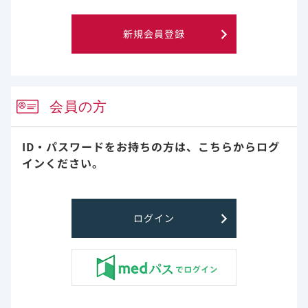
●
大細胞型B細胞リンパ腫患者を対象とした海外第
4,5）
III相試験（ZUMA-7試験）
において、170例
新規会員登録
中161例（95％）に副作用が認められた。主な副
作用はサイトカイン放出症候群157例（92％）、
脳症79例（46％）、好中球減少症65例
（38％）、疲労44例（26％）、振戦36例
（21％）等であった（効能、効果又は性能追加
会員の方
承認時までの集計）。
●
主に三次治療以降を対象とした大細胞型B細胞リ
ンパ腫患者における海外第I/II相試験（ZUMA-1
ID・パスワードをお持ちの方は、
こちらからログ
7,8）
試験）
において、108例中107例（99％）に
インください。
副作用が認められた。主な副作用はサイトカイン
放出症候群（93％）、脳症（57％）、疲労
（30％）、振戦（28％）、発熱（25％）等であ
10）
った。国内第II相試験（J201試験）
におい
ログイン
て、16例中16例（100％）に副作用が認められ
た。主な副作用は、サイトカイン放出症候群13
例（81％）、好中球数減少及び血小板数減少各7
例（44％）等であった（承認時までの集計）。
詳しくは最新の電子添文の不具合・副作用をご参照くだ