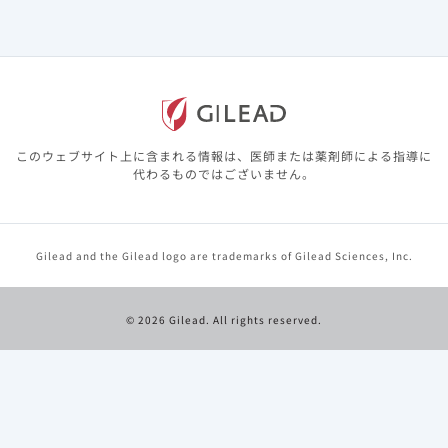
さい。
詳細を見る
EFS：event-free survival、OS：overall survival、IWG：
International Working Group、ORR：objective response rate、
CR：complete response、PR：partial response
このウェブサイト上に含まれる情報は、医師または薬剤師による指導に
代わるものではございません。
本品の適応症については、
基本情報
をご参照ください。
Kochenderfer JN, et al.: J Immunother 32（7）,
689-702, 2009​
Restifo NP, et al.: Nat Rev Immunol 12（4）, 269-
Gilead and the Gilead logo are trademarks of Gilead Sciences, Inc.
281, 2012
Blanc V, et al.: Clin Cancer Res 17（20）, 6448-
6458, 2011​
© 2026 Gilead. All rights reserved.
承認時評価資料：海外第III相試験（ZUMA-7試験）​
Westin JR, et al.: N Engl J Med 389（2）, 148-157,
2023
本試験はKite社の支援を受けている。著者の中にKite社
から雇用を受けている者、アドバイザリーボード料を受
けている者などが含まれる。​