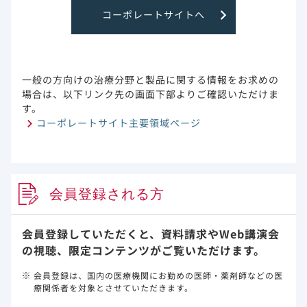
された患者の割合）。データカットオフ日までに、CR又
コーポレートサイトへ
はPRの基準に合致しなかったすべての患者を奏効が得ら
れなかった患者とみなした。
詳細を見る
一般の方向けの治療分野と製品に関する情報をお求めの
場合は、以下リンク先の画面下部よりご確認いただけま
主に三次治療以降を対象とした大細胞型B細胞リンパ腫
す。
10）
患者における国内第II相試験（J201試験）
において
コーポレートサイト主要領域ページ
＊5
●
投与後3ヵ月時点の奏効率（主要評価項目）
は、86.7％（15例中13例、［95％CI：59.5-
98.3％］）でした。
会員登録される方
詳細を見る
会員登録していただくと、資料請求や
Web講演会
重大な不具合・副作用として、サイトカイン放出症候
の視聴、限定コンテンツがご覧いただけます。
群、infusion reaction、神経系事象、感染症、低ガン
マグロブリン血症、血球減少、腫瘍崩壊症候群が報告さ
会員登録は、国内の医療機関にお勤めの医師・薬剤師などの医
療関係者を対象とさせていただきます。
れています。