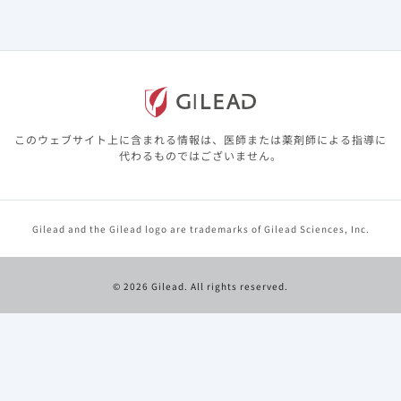
基本情報
調製・投与・保管取り扱い
訪問診療（在宅・高齢者施設）
このウェブサイト上に含まれる情報は、医師または薬剤師による指導に
代わるものではございません。
特定の背景を有する患者（腎・肝障害など）について
副作用・安全性情報・RMP
Gilead and the Gilead logo are trademarks of Gilead Sciences, Inc.
作用機序
© 2026 Gilead. All rights reserved.
臨床成績とガイドライン 一覧
実臨床 先生方の声
診療報酬・医療費関連情報