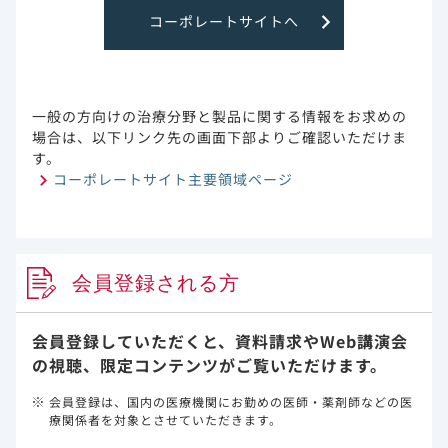
3)Terada M et al. BMJ Open. 2021 Jun 15;11(6):e047007. doi:
コーポレートサイトへ
10.1136/bmjopen-2020-047007.より作図
また、入院時に重症であった腎疾患を有する又は透析患者の
3)
死亡率は44.0％でした
。
一般の方向けの治療分野と製品に関する情報をお求めの
場合は、以下リンク先の画面下部よりご確認いただけま
す。
入院時に重症であった腎疾患を有する又は透析患
コーポレートサイト主要領域ページ
者の臨床転帰 （25例）
会員登録される方
会員登録していただくと、資料請求や
Web講演会
3)Terada M et al. BMJ Open. 2021 Jun 15;11(6):e047007. doi:
10.1136/bmjopen-2020-047007.より作図
の視聴、限定コンテンツがご覧いただけます。
1)Kompaniyets L et al. Prev Chronic Dis. 2021 Jul 1;18:E66. doi:
会員登録は、国内の医療機関にお勤めの医師・薬剤師などの医
10.5888/pcd18.210123.
療関係者を対象とさせていただきます。
2)Oetjens MT et al. PLoS One. 2020 Nov 12;15(11):e0242182.
doi: 10.1371/journal.pone.0242182. eCollection 2020.