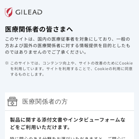
メニュー
医療関係者の皆さまへ
ホーム
製品情報
動画ライブラリ
Web講演会
このサイトは、国内の医療従事者を対象にしており、
一般の
腎疾患
方および国外の医療関係者に対する情報提供を目的としたも
のではありませんのでご了承ください。
腎疾患
このサイトでは、コンテンツ向上や、サイトの改善のためにCookie
を利用しています。
サイトを利用することで、Cookieの利用に同意
米国の18歳以上のCOVID-19入院患者54万人を対象とした横
するものとします。
断調査において慢性腎臓病は死亡リスクを21％ （95％信頼区
1)
間：19%-24%）増加させることが報告されています
。（海
外データ）
医療関係者の方
製品に関する添付文書や
インタビューフォームな
どをご利用いただけます。
*：最も頻度の高い18項目の基礎疾患（参考：基礎疾患なし）、年齢
層、性別、人種／民族、支払者タイプ、病院の都市性、病院の米国国勢
特に関心のある分野をお選びいただきますと、
ご関心に