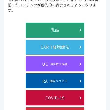
調査地域、入院月、入院月の2乗を含む、単一の一般化線形モデル（ポ
沿ったコンテンツが優先的に表示されるようになりま
ワソン分布と対数リンク関数）の結果を含む。
**：基礎疾患（参考：基礎疾患なし）、年齢層、性別、人種/民族、支
す。
払者タイプ、病院の都市性、病院の米国国勢調査地域、入院月、入院月
の2乗のみを含む18の一般線形モデル（ポアソン分布と対数リンク関
数）の結果を含む。 ICUまたは侵襲的人工呼吸器を使用せずに死亡し
た患者は、ICUまたは侵襲的人工呼吸器をアウトカムとするモデルを推
乳癌
定する際にそれぞれサンプルから除外された。
1) Kompaniyets L et al. Prev Chronic Dis. 2021 Jul 1;18:E66.
doi: 10.5888/pcd18.210123.より抜粋
CAR T細胞療法
また、米国における電子カルテを用いた後ろ向き調査では、
COVID-19に罹患した慢性腎臓病患者の入院リスクのオッズ比
UC
潰瘍性大腸炎
2
は、eGFRが15～30 mL/min/1.73m
では2.90 （95％信頼区
2
間：1.47-5.74） 、15 mL/min/1.73m
未満・透析では8.83
（95％信頼区間：2.76-28.27） 、腎移植では14.98 （95％
RA
関節リウマチ
信頼区間：2.77-80.88）と高い入院リスクとなることが明ら
2
かとなりました。なお、30～59 mL/min/1.73m
では有意な
2)
リスク増加は認められませんでした
。 （海外データ）
COVID-19