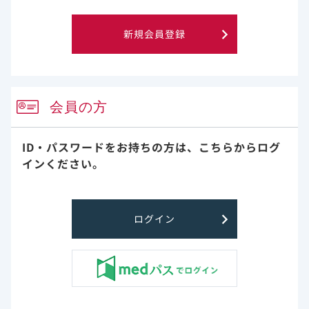
3)Terada M et al. BMJ Open. 2021 Jun 15;11(6):e047007. doi:
10.1136/bmjopen-2020-047007.
新規会員登録
各リスク因子の疾患解説
65歳以上
会員の方
悪性腫瘍
呼吸器疾患
ID・パスワードをお持ちの方は、
こちらからログ
インください。
代謝疾患
喫煙
免疫不全
ログイン
妊娠
特性