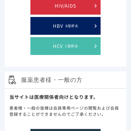
HIV/AIDS
HBV
B型肝炎
2)Oetjens MT et al. PLoS One. 2020 Nov 12;15(11):e0242182.
doi: 10.1371/journal.pone.0242182. eCollection 2020.より抜粋
HCV
C型肝炎
COVIREGI-JP研究では、入院時に非重症であっても、入院後
に酸素投与や人工呼吸/ECMOを要した腎疾患を有する又は透
3)
析患者は40.9％でした
。
服薬患者様・一般の方
入院時に非重症であった腎疾患を有する又は透析
患者の経過 （22例）
当サイトは医療関係者向けとなります。
患者様・一般の皆様は会員専用ページの閲覧および会員
登録することができませんのでご了承ください。