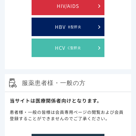
HIV/AIDS
HBV
B型肝炎
HCV
C型肝炎
おもと会グループ特別顧問/
琉球大学名誉教授
藤田次郎先生
服薬患者様・一般の方
当サイトは医療関係者向けとなります。
患者様・一般の皆様は会員専用ページの閲覧および会員
登録することができませんのでご了承ください。