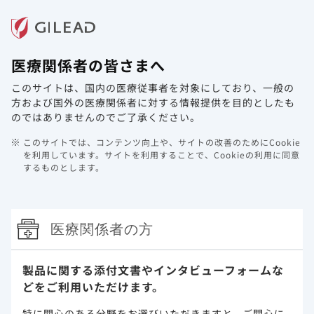
メニュー
医療関係者の皆さまへ
ホーム
製品情報
動画ライブラリ
Web講演会
このサイトは、国内の医療従事者を対象にしており、
一般の
訪問診療（在宅・高齢者施設）
方および国外の医療関係者に対する情報提供を目的としたも
のではありませんのでご了承ください。
訪問診療におけるベクルリーの投与
このサイトでは、コンテンツ向上や、サイトの改善のためにCookie
を利用しています。
サイトを利用することで、Cookieの利用に同意
するものとします。
訪問診療における
実臨床経験
厚労省通知
医療関係者の方
ベクルリー 治療
スターターキット
製品に関する添付文書や
インタビューフォームな
どをご利用いただけます。
対談「訪問診療におけるCOVID‐19
治療のマネジメント」
特に関心のある分野をお選びいただきますと、
ご関心に