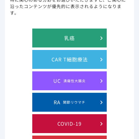
沿ったコンテンツが優先的に表示されるようになりま
す。
COVID-19の診療経験が豊富な藤田次郎先生（おもと会
グループ特別顧問/琉球大学名誉教授）と宮本雄気先生
（京都府立医科大学救急医療学教室/医療法人双樹会よし
き往診クリニック）に訪問診療における治療方針、薬剤
乳癌
投与や感染対策などについてご対談いただきました。そ
の内容を3回にわたってご紹介します。
第1回 訪問診療における早期抗ウイルス治療の取り
CAR T細胞療法
組み
第2回 訪問診療におけるベクルリー投与の実際
UC
潰瘍性大腸炎
第3回 訪問診療において安全かつ効率的にCOVID-
19治療を行うために
RA
関節リウマチ
COVID-19