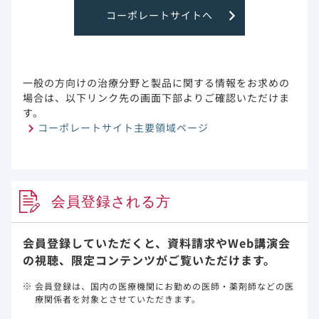
コーポレートサイトへ
京都府立医科大学救急医療学教室/
医療法人双樹会 よしき往診クリニック
宮本 雄気 先生
一般の方向けの治療分野と製品に関する情報をお求めの
介護保険施設のFAQ（おもと会の取り
場合は、以下リンク先の画面下部よりご確認いただけま
組み）
す。
コーポレートサイト主要領域ページ
沖縄県で病院、介護老人保健施設、特別養護老人ホーム
など56の施設（2023年2月時点）を運営している医療法
人・社会福祉法人・学校法人おもと会での、介護保険施
設におけるCOVID-19への対応をFAQ形式でご紹介いた
会員登録される方
します。
会員登録していただくと、資料請求や
Web講演会
の視聴、限定コンテンツがご覧いただけます。
会員登録は、国内の医療機関にお勤めの医師・薬剤師などの医
療関係者を対象とさせていただきます。