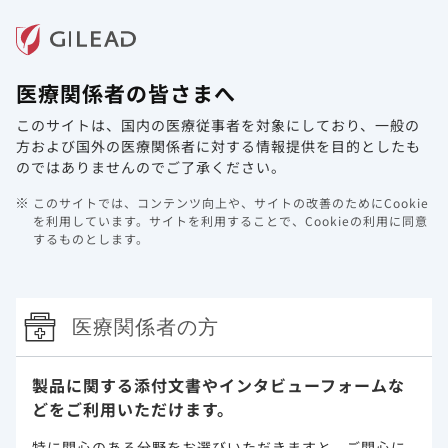
メニュー
医療関係者の皆さまへ
ホーム
製品情報
動画ライブラリ
Web講演会
このサイトは、国内の医療従事者を対象にしており、
一般の
副作用・安全性情報・RMP
方および国外の医療関係者に対する情報提供を目的としたも
のではありませんのでご了承ください。
副作用
このサイトでは、コンテンツ向上や、サイトの改善のためにCookie
を利用しています。
サイトを利用することで、Cookieの利用に同意
次の副作用があらわれることがあるので、観察を十分に行
するものとします。
い、異常が認められた場合には投与を中止するなど適切な処
置を行ってください。
医療関係者の方
重大な副作用
製品に関する添付文書や
インタビューフォームな
肝機能障害
どをご利用いただけます。
肝機能障害があらわれることがあるので、投与前及び投与開
特に関心のある分野をお選びいただきますと、
ご関心に