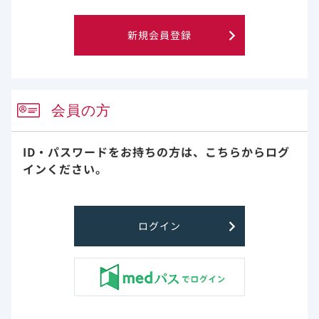
レムデシビル非臨床
新規会員登録
会員の方
このウェブサイト上に含まれる情報は、医師または薬剤師による指導に
ID・パスワードをお持ちの方は、
こちらからログ
代わるものではございません。
インください。
プライバシー・ステイトメン
ご利用規約
ト
ログイン
お問い合わせ
サイトマップ
Gilead and the Gilead logo are trademarks of Gilead Sciences, Inc.