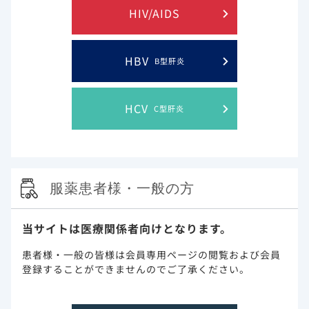
HIV/AIDS
一般使用成績調査
HBV
B型肝炎
2024/05/15
一般使用成績調査 最終
横スクロール
HCV
C型肝炎
医薬品リスク管理計画書（RMP）
服薬患者様・一般の方
特性
基本情報
当サイトは医療関係者向けとなります。
患者様・一般の皆様は会員専用ページの閲覧および会員
調製・投与・保管取り扱い
登録することができませんのでご了承ください。
訪問診療（在宅・高齢者施設）