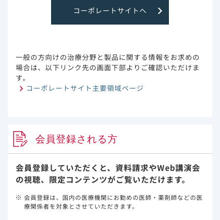
コーポレートサイトへ
特定の背景を有する患者（腎・肝障害など）について
副作用・安全性情報・RMP
一般の方向けの治療分野と製品に関する情報をお求めの
作用機序
場合は、以下リンク先の画面下部よりご確認いただけま
す。
臨床成績とガイドライン 一覧
コーポレートサイト主要領域ページ
実臨床 先生方の声
診療報酬・医療費関連情報
会員登録される方
重症化リスク因子
会員登録していただくと、資料請求や
Web講演会
の視聴、限定コンテンツがご覧いただけます。
FAQ
会員登録は、国内の医療機関にお勤めの医師・薬剤師などの医
療関係者を対象とさせていただきます。
最新情報