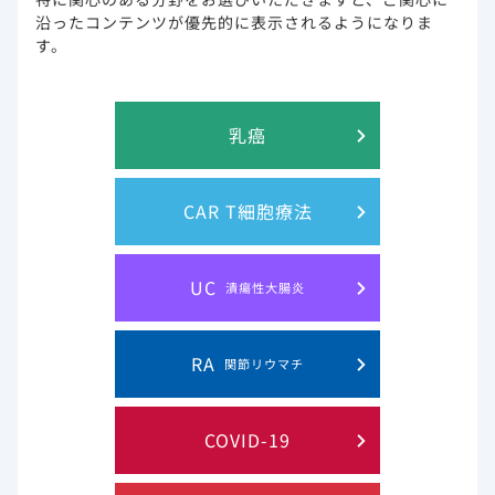
始後は定期的に肝機能検査を行い、患者の状態を十分に観察
沿ったコンテンツが優先的に表示されるようになりま
してください。
す。
ALT上昇に加えて、肝機能障害の徴候又は検査値異常（抱合型
ビリルビン、ALP又はINRの異常）が認められた場合には、投
与を中止してください。
乳癌
過敏症（Infusion Reaction、アナフィラキ
CAR T細胞療法
シーを含む）
低血圧、血圧上昇、頻脈、徐脈、低酸素症、発熱、呼吸困
難、喘鳴、血管性浮腫、発疹、悪心、嘔吐、発汗、悪寒等が
UC
潰瘍性大腸炎
あらわれることがあるので、患者の状態を十分に観察すると
ともに、異常が認められた場合には直ちに投与を中止し、適
切な処置を行なってください。
RA
関節リウマチ
また、これらの発現を回避できる可能性があるため、本剤の
緩徐な投与を考慮してください。
COVID-19
＊本剤は承認条件として、医薬品リスク管理計画を策定の
上、適切に実施することが求められています。