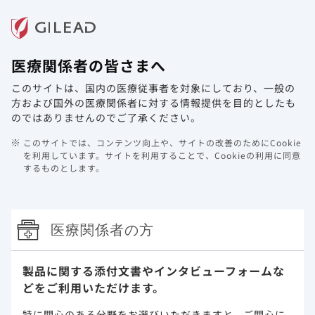
メニュー
医療関係者の皆さまへ
ホーム
製品情報
動画ライブラリ
Web講演会
このサイトは、国内の医療従事者を対象にしており、
一般の
GS-US-540-9014試験（海外第Ⅰ相
方および国外の医療関係者に対する情報提供を目的としたも
試験） （海外データ）
のではありませんのでご了承ください。
このサイトでは、コンテンツ向上や、サイトの改善のためにCookie
を利用しています。
サイトを利用することで、Cookieの利用に同意
「禁忌を含む注意事項等情報」等はDIをご参照くださ
するものとします。
い。一部承認外（用法及び用量）の成績が含まれるデ
ータですが、承認時評価資料のためご紹介します。
医療関係者の方
GS-US-540-9014試験（海外第Ⅰ相試
験）
製品に関する添付文書や
インタビューフォームな
（海外データ）
どをご利用いただけます。
特に関心のある分野をお選びいただきますと、
ご関心に