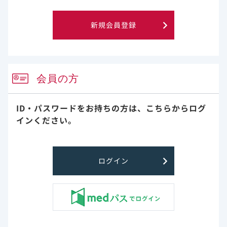
として、投与初日に200mgを、投与2日目以降は
100mgを1日1回点滴静注する。
新規会員登録
通常、体重3.5kg以上40kg未満の小児にはレムデシビ
ルとして、投与初日に5mg/kgを、投与2日目以降は
2.5mg/kgを1日1回点滴静注する。
なお、総投与期間は10日までとする。
会員の方
ID・パスワードをお持ちの方は、
こちらからログ
試験デザイン
インください。
肝機能正常および肝機能障害を有する被験者を対象としたベ
クルリーおよびその代謝物の薬物動態を評価する第I相非盲検
ログイン
並行群間単回投与多施設共同試験