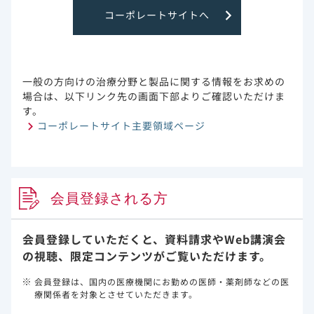
機能障害群と対照群（肝機能正常群）にお
コーポレートサイトへ
けるレムデシビル及びその代謝物の薬物動
態パラメータの幾何最小二乗平均の比につ
いて90％CIを求めた。さらに、肝機能の指
標（血清アルブミン濃度、プロトロンビン
一般の方向けの治療分野と製品に関する情報をお求めの
時間、CPTスコアなど）と特定の薬物動態
場合は、以下リンク先の画面下部よりご確認いただけま
パラメータ（AUC、C
、CLなど）との関
max
す。
係を検討した。
コーポレートサイト主要領域ページ
安全性：安全性及び臨床検査値異常は被験
者ごとに記載した。治験薬投与下の有害事
象（TEAE）、重篤な有害事象（SAE）は、
MedDRA Version25.1により、器官別大分
類別、基本語別、コホート別、肝機能障害
会員登録される方
群別に要約した。臨床検査値異常も同様に
要約した。
会員登録していただくと、資料請求や
Web講演会
の視聴、限定コンテンツがご覧いただけます。
会員登録は、国内の医療機関にお勤めの医師・薬剤師などの医
療関係者を対象とさせていただきます。
6. 用法及び用量
通常、成人及び体重40kg以上の小児にはレムデシビル