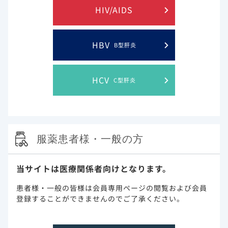
HIV/AIDS
方法
被験者は試験開始1日前に試験実施施設に入院
し、試験開始1日目にベクルリー100mgを単回
HBV
B型肝炎
点滴静注で投与した。被験者は8日目の評価終
了まで試験実施施設に入院し、15日目（±2
日）に電話によるフォローアップが行われた。
HCV
C型肝炎
主要評価
レムデシビル及びその代謝物の薬物動態パラメ
項目
ータ（AUC
、AUC
、C
）
last
inf
max
副次評価
有害事象及び臨床検査値異常発現率、PBMC関
項目
連活性代謝物GS-443902濃度
服薬患者様・一般の方
解析計画
薬物動態パラメータ：薬物動態パラメータ
は記述統計（サンプルサイズ、算術平均、
当サイトは医療関係者向けとなります。
幾何平均、変動係数パーセンテージ、標準
偏差、中央値、最小値、最大値など）を用
患者様・一般の皆様は会員専用ページの閲覧および会員
いてコホート及び肝機能障害群ごとにリス
登録することができませんのでご了承ください。
ト化し要約した。薬物動態パラメータ
（AUC
、AUC
、C
）を自然対数変
last
inf
max
換し、分散分析を行った。コホート内の肝