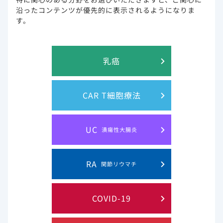
電子添文改訂時評価資料：社内資料（GS-US-540-9014試験）
沿ったコンテンツが優先的に表示されるようになりま
す。
試験概要
乳癌
目的
肝機能正常及び中等度〜重度の肝機能障害を有
する被験者におけるレムデシビル及びその代謝
物の単回投与の血漿中薬物動態、安全性、忍容
CAR T細胞療法
性、末梢血単核球（PBMC）関連活性代謝物
GS-443902量を評価する。
UC
対象
肝機能正常及び中等度〜重度の肝機能障害を有
潰瘍性大腸炎
する被験者32例（SARS-CoV-2に感染していな
い）
コホート1：20例（中等度肝機能障害被験
RA
関節リウマチ
者10例及びマッチングされた肝機能正常対
照被験者10例）
COVID-19
コホート2：12例（重度肝機能障害被験者6
例及びマッチングされた肝機能正常対照被
験者6例）