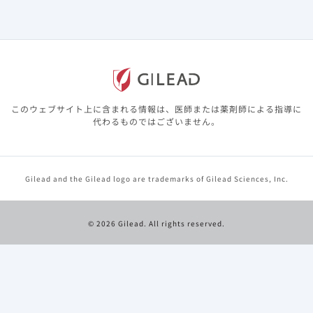
主な組み入れ基準
18 – 75歳、BMI ≥ 18 to ≤ 38 kg/m2、CrCl ≥ 60
mL/min
このウェブサイト上に含まれる情報は、医師または薬剤師による指導に
主な除外基準
(スクリーニング時)
代わるものではございません。
妊婦 / 授乳婦、試験薬の曝露歴、HBsAg、HCV、HIV
陽性
Gilead and the Gilead logo are trademarks of Gilead Sciences, Inc.
肝機能障害群
Child-Pugh分類 クラスB (中等度)または C (重度)、
ALTおよびAST ≤ 10x ULN、血小板 ≥
© 2026 Gilead. All rights reserved.
25,000/mm3、ヘモグロビン ≥ 8 g/dL、α-フェトプ
ロテイン <50 ng/mL
肝機能正常対照群
検査データ