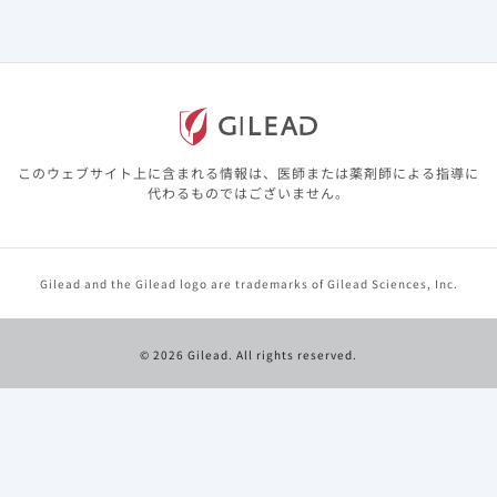
院患者に対するベクルリーの効果：米国の病
院データベースを基にした死亡率のレトロス
ペクティブ研究（海外データ）​
2021年12月から2024年2月（オミクロン株流行期）に
COVID-19で入院した成人169,965人を対象に、ベクルリー
の有効性を検討したレトロスペクティブ研究において以下の
このウェブサイト上に含まれる情報は、医師または薬剤師による指導に
結果が得られました。​
代わるものではございません。
対象となったコホートは、65歳以上はベクルリー投与群が
69.9%、ベクルリー非投与群が72.2%でした。基礎疾患を
有していた割合は、ベクルリー投与群で心血管疾患
Gilead and the Gilead logo are trademarks of Gilead Sciences, Inc.
86.7%、腎疾患25.3%、免疫不全状態17.8%、ベクルリー
非投与群では心血管疾患88.5%、腎疾患33.6%、免疫不全
状態16.1%でした（PSマッチング前）。​
© 2026 Gilead. All rights reserved.
成人患者において、ベクルリー投与群は非投与群と比較し
て14日目と28日目の院内死亡率が有意に低下しました
（14日目 aHR:0.77、95%CI:0.73-0.81、28日目
aHR:0.79、95%CI:0.75-0.83、いずれもp＜0.0001、名
目上のp値、Cox比例ハザードモデル）。​