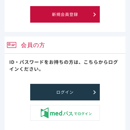
は、時間依存性共変量として調整した。​
本試験の限
測定された、あるいは未測定の要因による
新規会員登録
界​
交絡がPSマッチング後も残存し、それが結
果に未知の影響を与えた可能性がある。ま
た、請求データやICD-10コードを用いた基
礎疾患や治療及び診療行為の定義には誤分
類や過小評価のおそれがあるため、重要な
会員の方
交絡因子についても誤分類が生じている可
能性がある。さらに、ベクルリー非投与群
ID・パスワードをお持ちの方は、
こちらからログ
には、電子添文改訂・適応拡大前にベクル
リーが禁忌であったために投与されなかっ
インください。
た患者も含まれている可能性がある。最後
に、このデータベースは検査結果や画像所
見を含んでおらず、酸素利用の記録など、
疾患の重症度の代理指標の使用が必要とな
ログイン
る。​
サマリー：脆弱な患者を含んだCOVID-19入