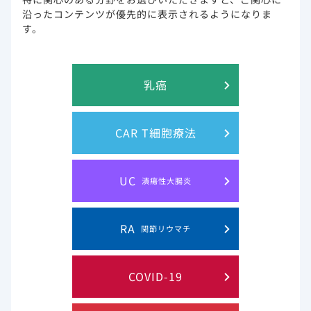
に対するベクルリーの効果：米国の病院
沿ったコンテンツが優先的に表示されるようになりま
データベースを基にした死亡率のレトロ
す。
1
スペクティブ研究（海外データ）
*本論文では、高齢、COVID-19による肺炎を生じている患者などを
乳癌
「脆弱な患者」（vulnerable patients）と表現しています。​
1. Mozaffari E, et al.: Clin Infect Dis. 2024 Dec
13;79(Supplement_4):S137-S148. ​
本試験はギリアド・サイエンシズ社より支援を受けています。本論文の
CAR T細胞療法
著者の一部はギリアド・サイエンシズ社の社員です。​
2. CDC: Classification of Diseases, Functioning, and Disability.
https://www.cdc.gov/nchs/icd/icd-10-cm/index.html（2025年3
月5日閲覧）​ ​
UC
潰瘍性大腸炎
9. 特定の背景を有する患者に関する注意（抜粋）
9.2 腎機能障害患者
RA
関節リウマチ
添加剤スルホブチルエーテルβ-シクロデキストリンナトリウ
ムの尿細管への蓄積により、腎機能障害が悪化するおそれがあ
る。非臨床試験でレムデシビルに腎尿細管への影響が認められ
COVID-19
ている。［8.3、15.2、16.6.2 参照］