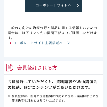
コーポレートサイトへ
主要評価項
入院2日以内のベクルリー投与から14日目
目
および28日目の全死因による院内死亡率​
解析計画
すべてのベースライン変数は入院後2日以内
一般の方向けの治療分野と製品に関する情報をお求めの
に抽出された。傾向スコア(propensity
場合は、以下リンク先の画面下部よりご確認いただけま
score：PS)マッチングを用いて、2つの治
す。
療群（ベクルリー投与群対ベクルリー非投
コーポレートサイト主要領域ページ
与群）における基礎交絡因子の分布を均衡
させた。Cox比例ハザードモデルを用い
て、14日目および28日目の院内全死因死亡
までの時間を2つの時点で別々に評価し、調
整ハザード比（aHR）および95%信頼区間
会員登録される方
（CI）を導出した。モデルは、頑強なサン
ドイッチ分散推定量を用いて病院レベルの
クラスター効果を補正し、年齢（連続変
会員登録していただくと、資料請求や
Web講演会
数）、入院月、入院時の病棟（病床使用料
の視聴、限定コンテンツがご覧いただけます。
の記録に基づいて、ICU/高度治療室、一般
病棟を区別した）の主要な共変量を補正し
会員登録は、国内の医療機関にお勤めの医師・薬剤師などの医
た。入院後2日以降の副腎皮質ステロイド、
療関係者を対象とさせていただきます。
バリシチニブ、トシリズマブによる治療