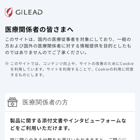
メニュー
医療関係者の皆さまへ
ホーム
製品情報
動画ライブラリ
Web講演会
このサイトは、国内の医療従事者を対象にしており、
一般の
脆弱な患者*を含んだCOVID-19入院
方および国外の医療関係者に対する情報提供を目的としたも
患者に対するベクルリーの効果：​ 米国
のではありませんのでご了承ください。
の病院データベースを基にした死亡率
このサイトでは、コンテンツ向上や、サイトの改善のためにCookie
のレトロスペクティブ研究（海外デー
を利用しています。
サイトを利用することで、Cookieの利用に同意
するものとします。
タ）
「禁忌を含む注意事項等情報」等はDIをご参照ください。
医療関係者の方
製品に関する添付文書や
インタビューフォームな
どをご利用いただけます。
脆弱な患者*を含んだCOVID-19入院患者
特に関心のある分野をお選びいただきますと、
ご関心に