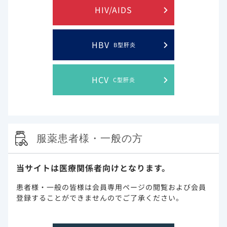
HIV/AIDS
研究概要
HBV
B型肝炎
目的
COVID-19で入院した脆弱な集団を含む18
歳以上の患者を対象にベクルリーによる包
HCV
C型肝炎
括的で最新のエビデンスを提供する。​
対象
2021年12月から2024年2月（オミクロン株
流行期）にCOVID-19で入院した成人
169,965人を対象にした。​
服薬患者様・一般の方
方法
米国の病院請求データベースであるPINC AI
Healthcareを用いたレトロスペクティブ研
究。調査期間は2021年12月～2024年2月
当サイトは医療関係者向けとなります。
（米国でこの期間に流行したSARS-CoV-2
亜種に基づくオミクロン優勢期）とし、オ
患者様・一般の皆様は会員専用ページの閲覧および会員
ミクロン前期（2021年12月～2022年12
登録することができませんのでご了承ください。
月）とオミクロン後期（2023年1月～2024
年2月）ならびに年齢層（65～75歳、75～
84歳、≧85歳）別で層別化した。​