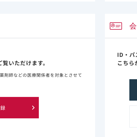
ンナトリウムの尿細管への蓄積により、腎機能障害が悪化するおそれ
いる。［8.3、15.2、16.6.2 参照］
ID・
ご覧いただけます。
こちら
薬剤師などの医療関係者を対象とさせて
で入院した脆弱な集団を含む18歳以上の患者を対象にベクルリ
デンスを提供する。​
ら2024年2月（オミクロン株流行期）にCOVID-19で入院し
登録
象にした。​
タベースであるPINC AI Healthcareを用いたレトロ
021年12月～2024年2月（米国でこの期間に流行したSARS