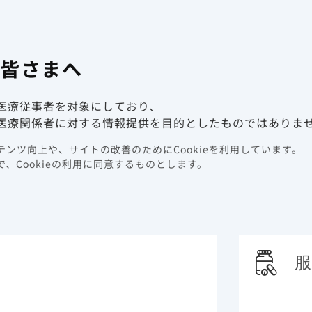
有害事象報
係者向け情報サイト
の皆さまへ
動画ライブラリ
イベント情報
医療従事者を対象にしており、
ガイドライン 一覧
ルリーの効果：​ 米国の病院データベースを基にした死亡率のレトロスペクティブ
医療関係者に対する情報提供を目的としたものではありま
ンツ向上や、サイトの改善のためにCookieを利用しています。
患者*を含んだCOVID-
、Cookieの利用に同意するものとします。
リーの効果：​ 米国の病院
亡率のレトロスペクティブ
服