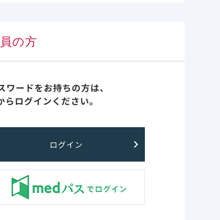
がある。
臨床成績とガイドライン
一覧
会員の方
実臨床 先生方の声
診療報酬・医療費関連情報
パスワードをお持ちの方は、
からログインください。
重症化リスク因子
ーによる包
FAQ
ログイン
た成人
最新情報
レムデシビル非臨床
スペクティブ
-CoV-