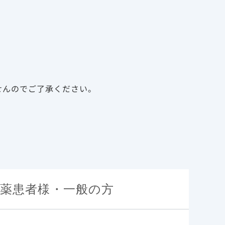
告
資料請求
新規会員登録
ログイン
診療サポート資材
メディカルアフェアーズ
研究（海外データ）
せんのでご了承ください。
19入院患者に対するベ
データベースを基にし
研究（海外データ）
薬患者様・一般の方