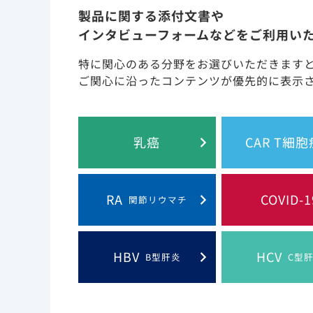
製品に関する添付文書や
「禁忌を含む注意事項等情報」等はDIをご参照くだ
インタビューフォームなどをご利用い
特に関心のある分野をお選びいただきます
ご関心に沿ったコンテンツが優先的に表示
脆弱な患者*を含んだCOV
果：米国の病院データベー
乳癌
CAR T細
1
ブ研究（海外データ）
RA
COVID-1
関節リウマチ
*本論文では、高齢、COVID-19による肺炎を生じて
1. Mozaf
本試験はギリアド・サイエンシズ社より支援
2. CDC: Classification of Dis
HBV
HCV
B型肝炎
C型
9. 特定の背景を有する患者に関する注意（抜粋）