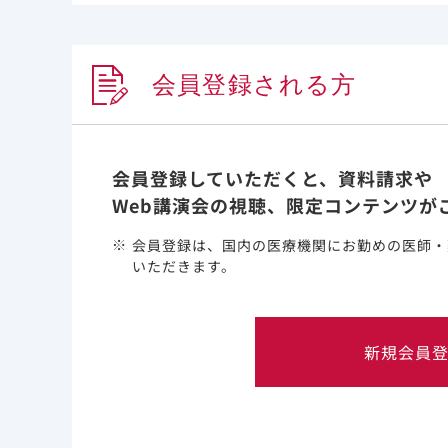
9.2 腎機能障害患者
添加剤スルホブチルエーテルβ-シクロデキストリ
非臨床試験でレムデシビルに腎尿細管への影響が認められて
会員登録される方
会員登録していただくと、資料請求や
研究概要
Web講演会の視聴、限定コンテンツが
会員登録は、国内の医療機関にお勤めの医師・
目的
COVID-19
いただきます。
括的で最新のエビ
対象
2021年12月か
新規会員
169,965人を対
方法
米国の病院請求デー
研究。調査期間は2