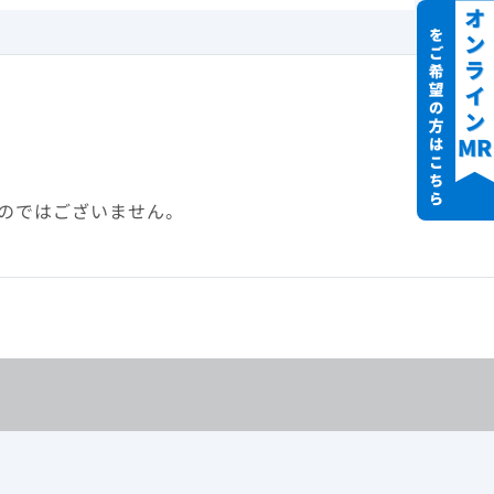
22年12
臨床成績とガイドライ
歳、75
ン 一覧 に戻る
死亡率​
sity
のではございません。
ルリー非投
を用い
評価し、
、頑強なサ
（連続変
療室、一般
テロイ
した。​
、それが結