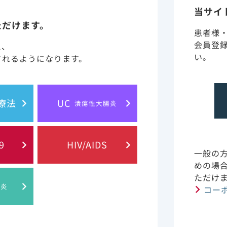
当サイ
さい。
ただけます。
患者様
会員登
と、
い。
されるようになります。
ID-19入院患者に対するベクルリ
スを基にした死亡率のレトロスペ
胞療法
UC
潰瘍性大腸炎
9
HIV/AIDS
いる患者などを「脆弱な患者」（vulnerable patients）と表
一般の
fari E, et al.: Clin Infect Dis. 2024 Dec 13;79(Supplement_4)
めの場
を受けています。本論文の著者の一部はギリアド・サイエンシズ社の
ただけ
eases, Functioning, and Disability. https://www.cdc.gov/nchs
肝炎
cm/index.html（2025年
コー