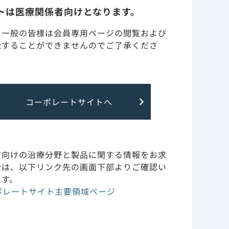
特性
トは医療関係者向けとなります。
・一般の皆様は会員専用ページの閲覧および
基本情報
録することができませんのでご了承くださ
調製・投与・保管取り扱い
ーの効
クティ
訪問診療（在宅・高齢者施
コーポレートサイトへ
設）
特定の背景を有する患者
現しています。​
（腎・肝障害など）につい
方向けの治療分野と製品に関する情報をお求
:S137-S148. ​
て
合は、以下リンク先の画面下部よりご確認い
社員です。​
ます。
/icd/icd-10-
副作用・安全性情報・RMP
3月5日閲覧）​ ​
ポレートサイト主要領域ページ
作用機序