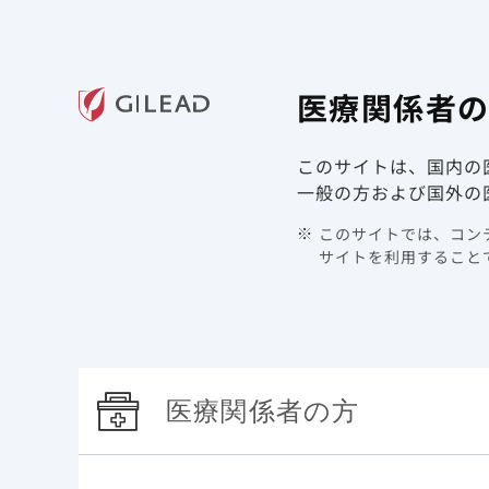
ギリアド・サイエンシズの
医療関
医療関係者
領域情報
製品情報
このサイトは、国内の
TOP
製品情報 | COVID-19 | ベクルリー
臨床成績と
脆弱な患者*を含んだCOVID-19入院患者に対するベク
一般の方および国外の
このサイトでは、コンテ
脆弱な
サイトを利用することで
クル
た死
医療関係者の方