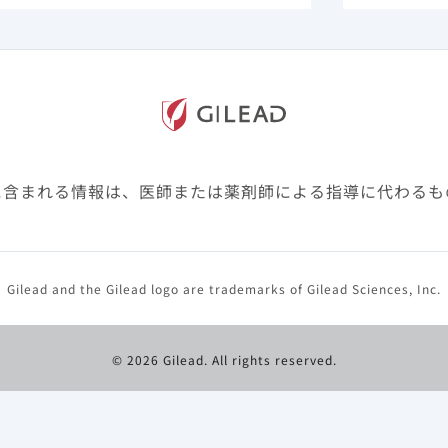
ミクロン優勢期）とし、オミクロン前期（2021年12月～20
期（2023年1月～2024年2月）ならびに年齢層（65～75
）別で層別化した。​
クルリー投与から14日目および28日目の全死因による院内
ン変数は入院後2日以内に抽出された。傾向スコア(propen
に含まれる情報は、医師または薬剤師による指導に代わるも
)マッチングを用いて、2つの治療群（ベクルリー投与群対ベク
礎交絡因子の分布を均衡させた。Cox比例ハザードモデル
び28日目の院内全死因死亡までの時間を2つの時点で別々に
aHR）および95%信頼区間（CI）を導出した。モデルは
Gilead and the Gilead logo are trademarks of Gilead Sciences, Inc.
推定量を用いて病院レベルのクラスター効果を補正し、年齢
院時の病棟（病床使用料の記録に基づいて、ICU/高度治
）の主要な共変量を補正した。入院後2日以降の副腎皮質ス
© 2026 Gilead. All rights reserved.
ブ、トシリズマブによる治療は、時間依存性共変量として調整
るいは未測定の要因による交絡がPSマッチング後も残存し