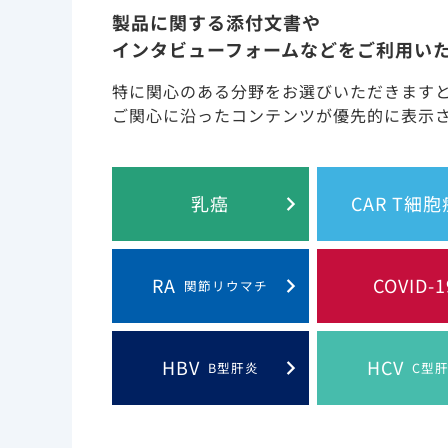
「禁忌を含む注意事項等情報」等はD
製品に関する添付文書や
インタビューフォームなどをご利用い
特に関心のある分野をお選びいただきます
ご関心に沿ったコンテンツが優先的に表示
COVID-19で入院した
転帰:オミクロン株流行期
乳癌
CAR T細
データ）
RA
COVID-1
関節リウマチ
本試験はギリアド・サイエンシズ社より支援
HBV
HCV
B型肝炎
C型
9. 特定の背景を有する患者に関する注意（抜粋）
9.2 腎機能障害患者