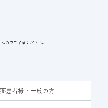
告
資料請求
新規会員登録
ログイン
診療サポート資材
メディカルアフェアーズ
ータ）
せんのでご了承ください。
全患者におけるベクル
株流行期*の実臨床
データ）
薬患者様・一般の方