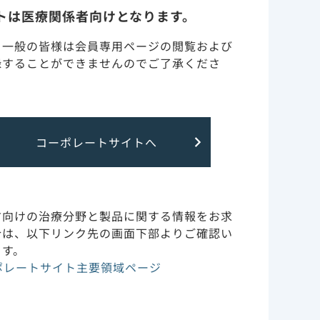
特性
トは医療関係者向けとなります。
・一般の皆様は会員専用ページの閲覧および
基本情報
録することができませんのでご了承くださ
調製・投与・保管取り扱い
の生存
訪問診療（在宅・高齢者施
（海外
コーポレートサイトへ
設）
特定の背景を有する患者
（腎・肝障害など）につい
ら2024年2月
方向けの治療分野と製品に関する情報をお求
て
合は、以下リンク先の画面下部よりご確認い
4):S149-S159.
ます。
の社員です。
副作用・安全性情報・RMP
ポレートサイト主要領域ページ
作用機序