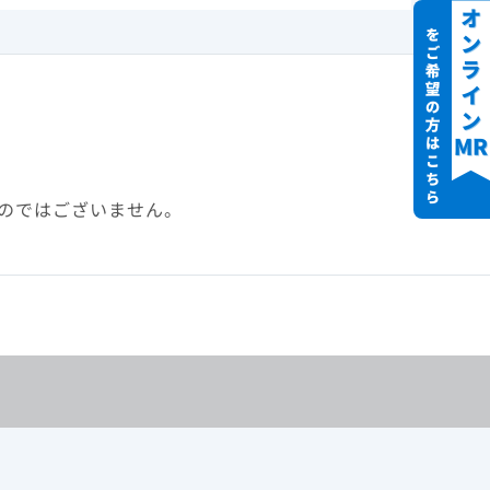
スペクティブ
臨床成績とガイドライ
ン 一覧 に戻る
亡率。
傾向スコ
たコホートに
のではございません。
粗（未調
死亡率と
整ハザー
ンドイッチ
）、入院
病棟を区別
バリシチ
ての分析
ん（血液
瘍患者、
行った。