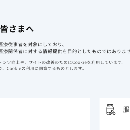
有害事象報
係者向け情報サイト
の皆さまへ
動画ライブラリ
イベント情報
医療従事者を対象にしており、
ガイドライン 一覧
関連の生存転帰:オミクロン株流行期*の実臨床データからのエビデンス（海外デ
医療関係者に対する情報提供を目的としたものではありま
ンツ向上や、サイトの改善のためにCookieを利用しています。
ID-19で入院した免疫不
、Cookieの利用に同意するものとします。
関連の生存転帰:オミクロン
タからのエビデンス（海外
服