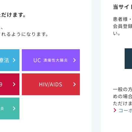
Iをご参照ください。
当サイ
ただけます。
患者様
会員登
と、
い。
されるようになります。
免疫不全患者におけるベクルリー関連
*の実臨床データからのエビデンス
胞療法
UC
潰瘍性大腸炎
9
HIV/AIDS
＊2021年12月か
一般の
めの場
Mozaffari E, et al.: Clin Infect Dis. 2024;79(Suppl 
ただけ
を受けています。本論文の著者の一部はギリアド・サイエンシズ社
肝炎
コー