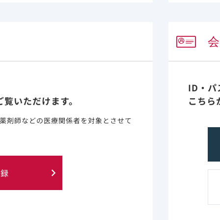
ンナトリウムの尿細管への蓄積により、腎機能障害が悪化するおそれ
いる。［8.3、15.2、16.6.2 参照］
般に生理機能が低下しており、既往歴や合併症を伴っていることが
ID・
ご覧いただけます。
こちら
薬剤師などの医療関係者を対象とさせて
にあるCOVID-19入院患者におけるベクルリー治療の有効性
登録
ら2024年2月（オミクロン株流行期）にCOVID-19で入院し
る53,795人。