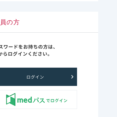
がある。
臨床成績とガイドライン
一覧
多くみら
会員の方
実臨床 先生方の声
診療報酬・医療費関連情報
パスワードをお持ちの方は、
からログインください。
重症化リスク因子
FAQ
ログイン
を検討す
最新情報
た18歳以上
レムデシビル非臨床