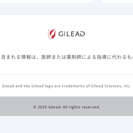
タベースであるPINC AI Healthcareを用いたレトロ
クルリー投与から14日および28日目の全死因による院内死
群とベクルリー非投与群を、年齢層、入院月、病床数などで
ity score：PS)マッチングした。死亡率は、マッチングされ
に含まれる情報は、医師または薬剤師による指導に代わるも
インから14日後および28日後の死亡/ホスピスへの退院の
約した。さらに、ベクルリーと14日および28日目の院内
れの時点でCox比例ハザードモデルを使用して評価し、調
よび95%信頼区間（CI）を算出した。モデルは、頑強なサ
Gilead and the Gilead logo are trademarks of Gilead Sciences, Inc.
いて病院レベルのクラスター効果を補正し、年齢（連続変数
（病床使用料の記録に基づいて、ICU/高度治療室、一般
共変量を補正した。入院後2日以降の副腎皮質ステロイド、
© 2026 Gilead. All rights reserved.
マブによる治療は、時間依存性共変量として調整した。すべ
ン時の酸素供給なしと酸素供給ありで層別化した。また、が
）患者、白血病、リンパ腫、多発性骨髄腫を含む血液悪性腫
よび造血幹細胞移植を受けた患者ごとにサブグループ解析を