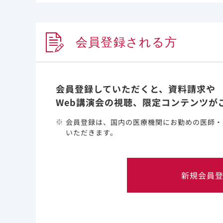
添加剤スルホブチルエーテルβ-シクロデキストリ
非臨床試験でレムデシビルに腎尿細管への影響が認められて
9.8 高齢者
患者の状態を観察しながら慎重に投与すること。一
会員登録される方
れる。
会員登録していただくと、資料請求や
Web講演会の視聴、限定コンテンツが
研究概要
会員登録は、国内の医療機関にお勤めの医師・
いただきます。
*1
目的：
免疫不全状態
る。
新規会員
対象：
2021年12月か
の免疫不全状態にあ