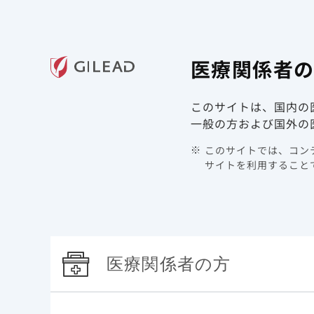
ギリアド・サイエンシズの
医療関
医療関係者
領域情報
製品情報
このサイトは、国内の
TOP
製品情報 | COVID-19 | ベクルリー
臨床成績と
COVID-19で入院した免疫不全患者におけるベクルリー
一般の方および国外の
このサイトでは、コンテ
COV
サイトを利用することで
リー
デー
医療関係者の方