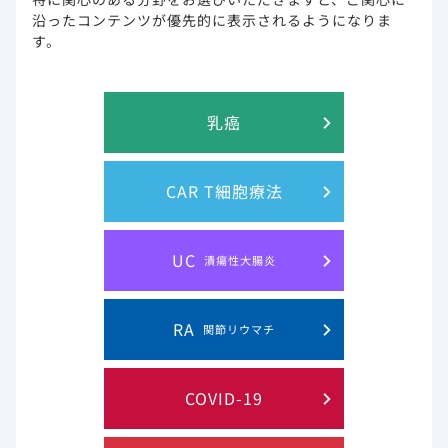
用法及び用量 調製方法(成人及び
沿ったコンテンツが優先的に表示されるようになりま
40kg以上の小児）
す。
乳癌
CAR T細胞療法
UC
潰瘍性大腸炎
RA
関節リウマチ
4.用法及び用量に関連する注意
7.1 生理食塩液に添加し、30分から120分かけ
て点滴静注すること。［8.2、14.1 参照］
COVID-19
7.2 SARS-CoV-2による感染症の症状が発現して
から速やかに投与を開始し、3日目まで投与す
る。ただし、SARS-CoV-2による肺炎を有する