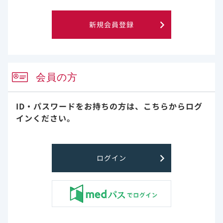
①バイアルに19mLの注射用水を加えます。
新規会員登録
②直ちに30秒間撹拌し、2～3分間静置した後、澄明な溶
液であることを確認します（濃度5mg/mL）。
会員の方
ID・パスワードをお持ちの方は、
こちらからログ
インください。
③内容物が溶解しきれない場合は、攪拌及び静置を繰り
返します。
④容器施栓系に欠陥・変色がなく、溶液中に微粒子がな
ログイン
いことを目視で確認します。
欠陥・変色や微粒子がみられた場合は使用しないでくだ
さい。