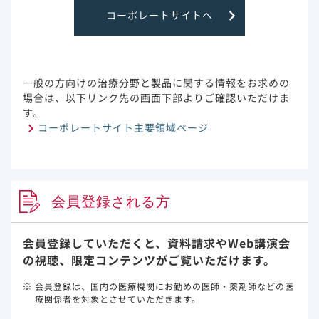
コーポレートサイトへ
ベクルリー点滴静注用
投与初日2本（200mg）
投与2日目以降1本（100mg）
一般の方向けの治療分野と製品に関する情報をお求めの
場合は、以下リンク先の画面下部よりご確認いただけま
す。
注射用水
コーポレートサイト主要領域ページ
（19mL/1バイアル）
輸液バッグ
会員登録される方
生理食塩液100mL
又は250mL
会員登録していただくと、資料請求や
Web講演会
の視聴、限定コンテンツがご覧いただけます。
会員登録は、国内の医療機関にお勤めの医師・薬剤師などの医
溶解方法
療関係者を対象とさせていただきます。