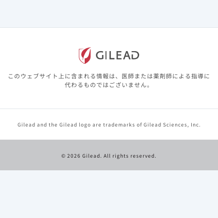
注射用水に溶解後、20～25℃で24時間又は2～8℃で48時間
このウェブサイト上に含まれる情報は、医師または薬剤師による指導に
以内に使用するようにしてください。
代わるものではございません。
希釈方法
Gilead and the Gilead logo are trademarks of Gilead Sciences, Inc.
①【表1】に示す量と同量の生理食塩液を輸液バッグか
ら抜き取り、抜き取った生理食塩液を廃棄します。
© 2026 Gilead. All rights reserved.