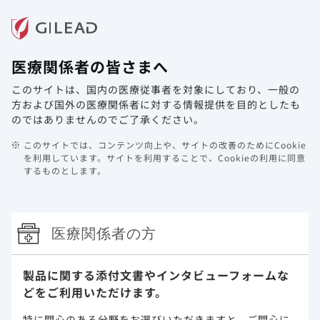
メニュー
医療関係者の皆さまへ
ホーム
製品情報
動画ライブラリ
Web講演会
このサイトは、国内の医療従事者を対象にしており、
一般の
調製・投与・保管取り扱い
方および国外の医療関係者に対する情報提供を目的としたも
のではありませんのでご了承ください。
ベクルリーの調製・投与方法
このサイトでは、コンテンツ向上や、サイトの改善のためにCookie
を利用しています。
サイトを利用することで、Cookieの利用に同意
するものとします。
点滴静注用（成人）
点滴静注用（小児）
保管取り扱い
医療関係者の方
薬物相互作用
製品に関する添付文書や
インタビューフォームな
調製方法に関するFAQ
どをご利用いただけます。
特に関心のある分野をお選びいただきますと、
ご関心に