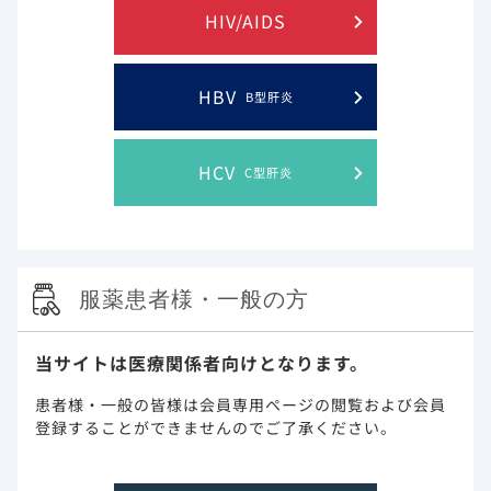
患者では、目安として、5日目まで投与し、症状
HIV/AIDS
の改善が認められない場合には10日目まで投与
する。
HBV
B型肝炎
通常、成人及び体重40kg以上の小児にはレムデシビルと
して、投与初日に200mgを、投与2日目以降は100mgを
HCV
C型肝炎
1日1回点滴静注する。なお、総投与期間は10日までとす
る。
服薬患者様・一般の方
当サイトは医療関係者向けとなります。
患者様・一般の皆様は会員専用ページの閲覧および会員
登録することができませんのでご了承ください。
準備するもの