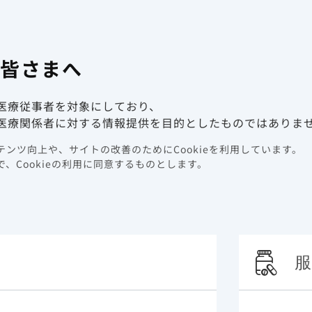
有害事象報
係者向け情報サイト
の皆さまへ
動画ライブラリ
イベント情報
医療従事者を対象にしており、
ク因子
呼吸器疾患
医療関係者に対する情報提供を目的としたものではありま
ンツ向上や、サイトの改善のためにCookieを利用しています。
器疾患
、Cookieの利用に同意するものとします。
服
ID-19の重症化及び死亡のリスク増加の検討が報告されてい