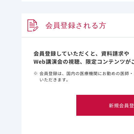
また、死亡率のリスク比は3.18［95％信頼区間：2.1
1)
り、死亡率の増加についても報告されました
。
会員登録される方
COVIREGI-JPにおいて、COPDを含む慢
2)
2.51［95％信頼区間：1.67-3.78］）
。
さらに入院時に非重症であっても、入院後に酸素投
会員登録していただくと、資料請求や
2)
患者は38.9％でした
。
Web講演会の視聴、限定コンテンツが
入院時に非重症であったCOPDを含む
会員登録は、国内の医療機関にお勤めの医師・
いただきます。
新規会員