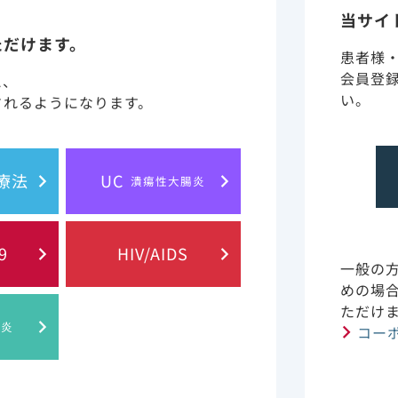
当サイ
のメタアナリシスでは、重症化率のリスク比は3.63［95％信
ただけます。
（海外データ）
患者様
会員登
と、
い。
されるようになります。
胞療法
UC
潰瘍性大腸炎
9
HIV/AIDS
一般の
めの場
ただけ
肝炎
コー
ed. 2021 May;15(5):705-716. doi: 10.1080/17476348.2021.1
ed risk of mortality and severity in COVID-19: a rapid syste
 review of respiratory medicine, 2021 May, Taylor & Francis, 
UK Limited trading as Taylor & Francis Ltd, http://www.tand