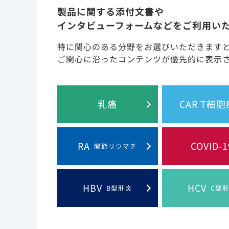
製品に関する添付文書や
基礎疾患としてCOPDを有するCOVID-19患者
インタビューフォームなどをご利用い
1)
2.48-5.31］と有意な関連が認められました
。
特に関心のある分野をお選びいただきます
ご関心に沿ったコンテンツが優先的に表示
乳癌
CAR T細
RA
COVID-1
関節リウマチ
HBV
HCV
B型肝炎
C型
1)Rabbani G, et al. Expert Rev Respir M
Pre-existing COPD is associated with an increas
and meta-analysis, Rabbani G, et al, Expert
permission of the publisher Informa 