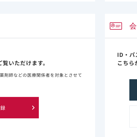
1-4.80］、ハザード比は1.90［95％信頼区間：1.11-3
（海外データ）
性呼吸器疾患は入院時のリスクであることが明らかになっています
与や人工呼吸/ECMOを要したCOPDを含む慢性呼吸器疾
ID・
ご覧いただけます。
こちら
慢性呼吸器疾患を有する患者の経過 （36例）
薬剤師などの医療関係者を対象とさせて
登録