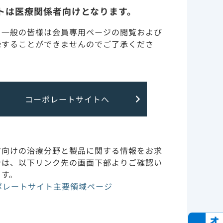
トは医療関係者向けとなります。
頼区間：
調製・投与・保管取り扱い
・一般の皆様は会員専用ページの閲覧および
録することができませんのでご了承くださ
訪問診療（在宅・高齢者施
設）
特定の背景を有する患者
コーポレートサイトへ
（腎・肝障害など）につい
て
副作用・安全性情報・RMP
方向けの治療分野と製品に関する情報をお求
合は、以下リンク先の画面下部よりご確認い
ます。
作用機序
ポレートサイト主要領域ページ
866547.より作図
matic review
臨床成績とガイドライン
reprinted by
一覧
fonline.com.