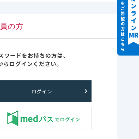
実臨床 先生方の声
.26］であ
会員の方
診療報酬・医療費関連情報
（オッズ比
患を有する
重症化リスク因子
パスワードをお持ちの方は、
からログインください。
FAQ
最新情報
ログイン
レムデシビル非臨床
重症化リスク因子 に戻る