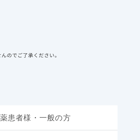
告
資料請求
新規会員登録
ログイン
診療サポート資材
メディカルアフェアーズ
せんのでご了承ください。
薬患者様・一般の方
特性
ます。
基本情報