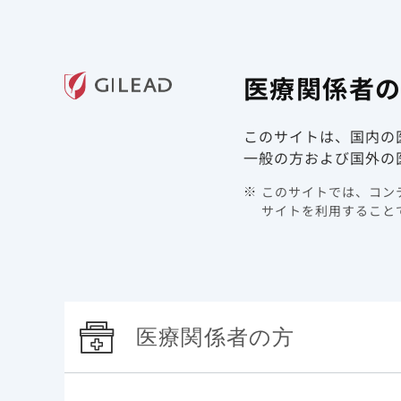
ギリアド・サイエンシズの
医療関
医療関係者
領域情報
製品情報
このサイトは、国内の
TOP
製品情報 | COVID-19 | ベクルリー
重症化リス
一般の方および国外の
このサイトでは、コンテ
呼吸
サイトを利用することで
呼吸器疾患
医療関係者の方
COPD（慢性閉塞性肺疾患）患者において、COV