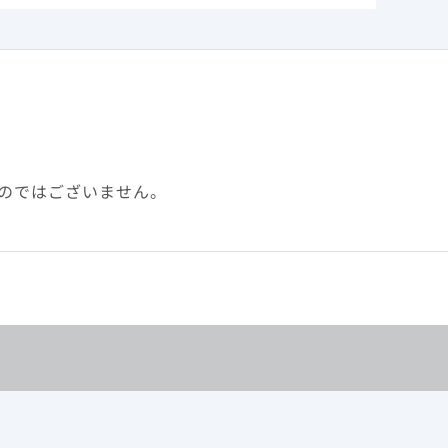
047007.より作図
ることが認
を同時に行う
のではございません。