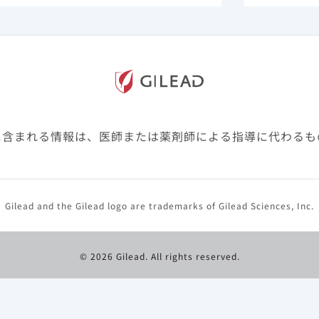
. 2021 Jun 15;11(6):e047007. doi: 10.1136/bmjopen-2020-
例いずれにおいても慢性呼吸器疾患を有することで上昇す
ことが考えられます。基礎疾患の治療とCOVID-19治療
に含まれる情報は、医師または薬剤師による指導に代わるも
です。
Gilead and the Gilead logo are trademarks of Gilead Sciences, Inc.
© 2026 Gilead. All rights reserved.