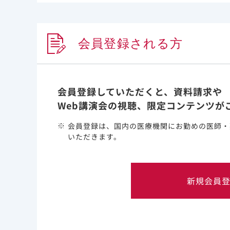
8.83 （95％信頼区間：2.76-28.27） 、腎移
が明らかとなりました。なお、30～59 mL/min/1
タ）
会員登録される方
会員登録していただくと、資料請求や
Web講演会の視聴、限定コンテンツが
会員登録は、国内の医療機関にお勤めの医師・
いただきます。
新規会員
2)Oetjens MT et al. PLoS One. 2020 Nov 12;15(1