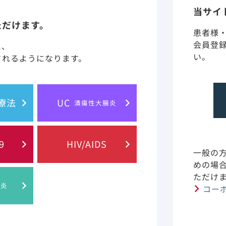
1)
います
。（海外データ）
当サイ
ただけます。
患者様
会員登
と、
い。
されるようになります。
胞療法
UC
潰瘍性大腸炎
患なし）、年齢層、性別、人種／民族、支払者タイプ、病院の都市性
般化線形モデル（ポワソン分布と対数リンク関数）の結果を含む。
、人種/民族、支払者タイプ、病院の都市性、病院の米国国勢調査地
9
HIV/AIDS
分布と対数リンク関数）の結果を含む。 ICUまたは侵襲的人工呼
一般の
ウトカムとするモデルを推定する際にそれぞれサンプルから除外され
めの場
ただけ
. Prev Chronic Dis. 2021 Jul 1;18:E66. doi: 10.5888/pcd18
肝炎
コー
査では、COVID-19に罹患した慢性腎臓病患者の入院リ
2
 （95％信頼区間：1.47-5.74） 、15 mL/min/1.73m
未満