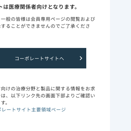
トは医療関係者向けとなります。
調製・投与・保管取り扱い
・一般の皆様は会員専用ページの閲覧および
録することができませんのでご了承くださ
訪問診療（在宅・高齢者施
設）
特定の背景を有する患者
コーポレートサイトへ
（腎・肝障害など）につい
、病院の米国
て
域、入院月、
吸器を使用せず
副作用・安全性情報・RMP
方向けの治療分野と製品に関する情報をお求
た。
合は、以下リンク先の画面下部よりご確認い
ます。
.210123.より抜粋
作用機序
ポレートサイト主要領域ページ
スクのオッズ
臨床成績とガイドライン
・透析では
一覧