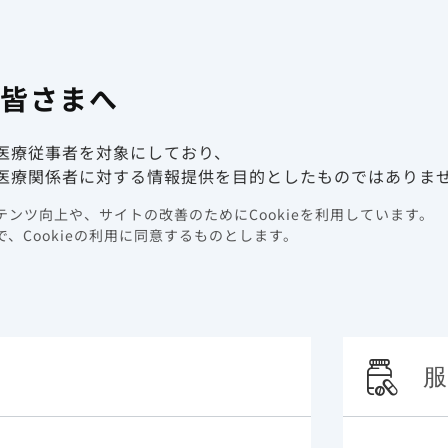
有害事象報
係者向け情報サイト
の皆さまへ
動画ライブラリ
イベント情報
医療従事者を対象にしており、
ク因子
腎疾患
医療関係者に対する情報提供を目的としたものではありま
ンツ向上や、サイトの改善のためにCookieを利用しています。
患
、Cookieの利用に同意するものとします。
服
を対象とした横断調査において慢性腎臓病は死亡リスクを21％ 