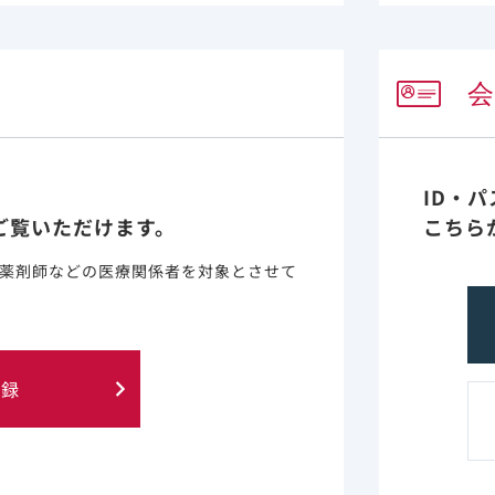
植では14.98 （95％信頼区間：2.77-80.88）と高い入院リ
2
2)
.73m
では有意なリスク増加は認められませんでした
。
ID・
ご覧いただけます。
こちら
薬剤師などの医療関係者を対象とさせて
登録
1):e0242182. doi: 10.1371/journal.pone.0242182. eCollect