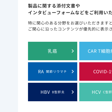
区間：19%-24%）増加させることが報告されて
製品に関する添付文書や
インタビューフォームなどをご利用い
特に関心のある分野をお選びいただきます
ご関心に沿ったコンテンツが優先的に表示
乳癌
CAR T細
*：最も頻度の高い18項目の基礎疾患（参考：基礎疾
国勢調査地域、入院月、入院月の2乗を含む、単一の一
**：基礎疾患（参考：基礎疾患なし）、年齢層、性別
RA
COVID-1
関節リウマチ
入院月の2乗のみを含む18の一般線形モデル（ポアソン
に死亡した患者は、ICUまたは侵襲的人工呼吸器をア
1) Kompaniyets L et al
HBV
HCV
B型肝炎
C型
また、米国における電子カルテを用いた後ろ向き調
2
比は、eGFRが15～30 mL/min/1.73m
では2.90