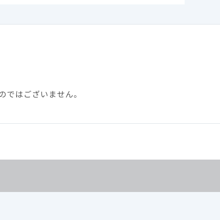
を有する又は
のではございません。
047007.より作図