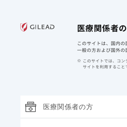
ギリアド・サイエンシズの
医療関
医療関係者
領域情報
製品情報
このサイトは、国内の
TOP
製品情報 | COVID-19 | ベクルリー
重症化リス
一般の方および国外の
このサイトでは、コンテ
腎疾
サイトを利用することで
腎疾患
医療関係者の方
米国の18歳以上のCOVID-19入院患者54万人