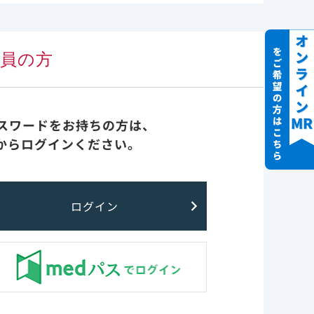
スクとなること
 （海外デー
実臨床 先生方の声
会員の方
診療報酬・医療費関連情報
重症化リスク因子
パスワードをお持ちの方は、
からログインください。
FAQ
最新情報
ログイン
レムデシビル非臨床
重症化リスク因子 に戻る
ion 2020.より抜
粋