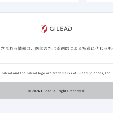
あっても、入院後に酸素投与や人工呼吸/ECMOを要した腎疾患
又は透析患者の経過 （22例）
に含まれる情報は、医師または薬剤師による指導に代わるも
Gilead and the Gilead logo are trademarks of Gilead Sciences, Inc.
© 2026 Gilead. All rights reserved.
. 2021 Jun 15;11(6):e047007. doi: 10.1136/bmjopen-2020-
3)
析患者の死亡率は44.0％でした
。