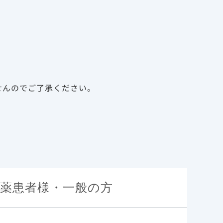
告
資料請求
新規会員登録
ログイン
診療サポート資材
メディカルアフェアーズ
せんのでご了承ください。
薬患者様・一般の方
特性
（95％信頼
基本情報