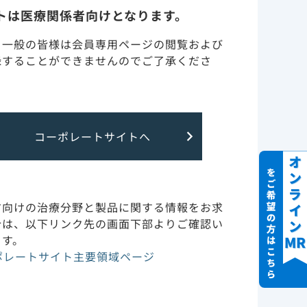
トは医療関係者向けとなります。
％）が入院
調製・投与・保管取り扱い
亡しました
・一般の皆様は会員専用ページの閲覧および
録することができませんのでご了承くださ
訪問診療（在宅・高齢者施
設）
特定の背景を有する患者
コーポレートサイトへ
（腎・肝障害など）につい
て
副作用・安全性情報・RMP
方向けの治療分野と製品に関する情報をお求
合は、以下リンク先の画面下部よりご確認い
ます。
作用機序
ポレートサイト主要領域ページ
臨床成績とガイドライン
一覧