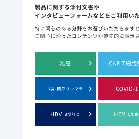
製品に関する添付文書や
米国で実施された前向きコホート研究では、 COVI
インタビューフォームなどをご利用い
し、入院例のうち117例（31％）が人工呼吸管
1)
。（海外データ）
特に関心のある分野をお選びいただきます
ご関心に沿ったコンテンツが優先的に表示
COVID-19と診断された移植患者の経過
乳癌
CAR T細
RA
COVID-1
関節リウマチ
HBV
HCV
B型肝炎
C型