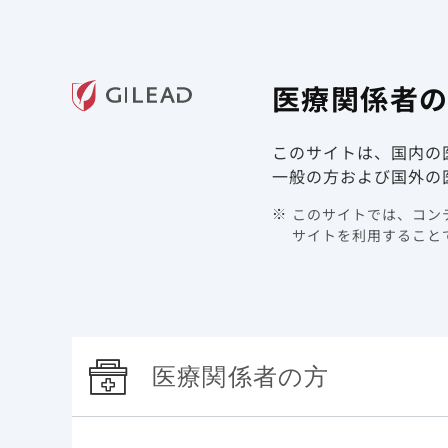
ギリアド・サイエンシズの
医療関
医療関係者
領域情報
製品情報
このサイトは、国内の
TOP
製品情報 | COVID-19 | ベクルリー
重症化リス
一般の方および国外の
このサイトでは、コンテ
免疫
サイトを利用することで
免疫不全
医療関係者の方
固形臓器移植は米国CDCが重症化リスクの一つ