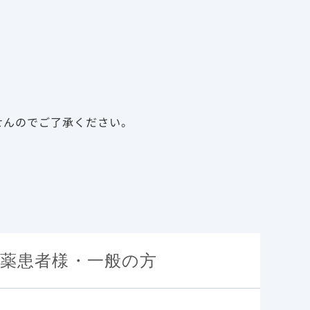
告
資料請求
新規会員登録
ログイン
診療サポート資材
メディカルアフェアーズ
せんのでご了承ください。
薬患者様・一般の方
特性
基本情報