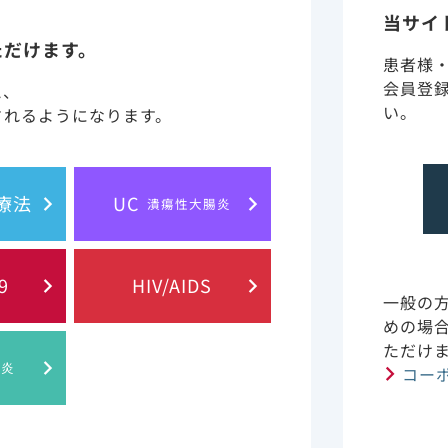
当サイ
D-19と診断された482例の移植患者において376例（78
ただけます。
理を必要としました。なお、77例が診断から28日までに死
患者様
会員登
と、
い。
されるようになります。
（482例 ）
胞療法
UC
潰瘍性大腸炎
9
HIV/AIDS
一般の
めの場
ただけ
肝炎
コー