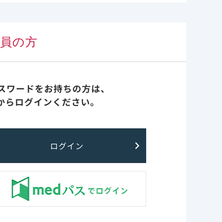
実臨床 先生方の声
会員の方
診療報酬・医療費関連情報
iaa1097.より作図
重症化リスク因子
パスワードをお持ちの方は、
入院患者の臨
からログインください。
FAQ
たのに比べ
最新情報
ログイン
用142例
レムデシビル非臨床
id/ciaa1097.
2021 Oct 28.
重症化リスク因子 に戻る