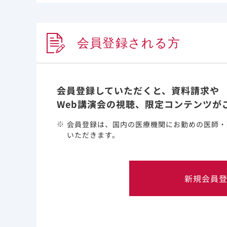
会員登録される方
1)Kates OS et al. Clin Inf
会員登録していただくと、資料請求や
また、免疫抑制状態の患者における報告としては、CO
2)
床的特徴と転帰について報告されています
。
Web講演会の視聴、限定コンテンツが
444施設から登録されたCOVID-19入院患者14,
会員登録は、国内の医療機関にお勤めの医師・
入院時及び入院中に重症であった割合は、免疫抑制状態
いただきます。
て、免疫抑制状態の患者では37.4%（332例/8
*：内訳：固形腫瘍384例（43.3％）、3カ月以内の化学
（16.0％）、転移性固形腫瘍120例（13.5％）など。
新規会員
1)Kates OS et al. C
2)Nomoto H et al. J Infect Chemother. 202