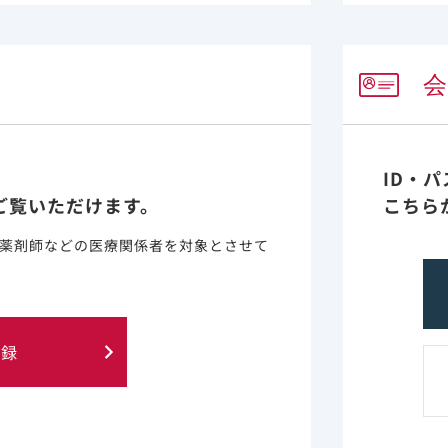
ect Dis. 2021 Dec 6;73(11):e4090-e4099. doi: 10.1093/cid/c
ID・
VIREGI-JP研究において免疫抑制状態のCOVID-19
ご覧いただけます。
こちら
2)
760例のうち887例が免疫抑制状態*でした
。
薬剤師などの医療関係者を対象とさせて
でない患者で24.1%（3,337例/13,873例）であっ
2)
87例）と高くなっていました
。
療法138例（15.6％）、膠原病150例（16.9％）、免疫抑制剤の使
登録
lin Infect Dis. 2021 Dec 6;73(11):e4090-e4099. doi: 10.1093/c
2 Feb;28(2):224-231. doi: 10.1016/j.jiac.2021.10.021. Epub 