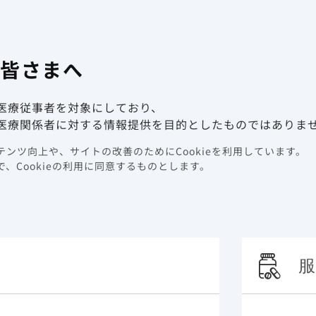
有害事象報
係者向け情報サイト
の皆さまへ
動画ライブラリ
イベント情報
医療従事者を対象にしており、
ク因子
免疫不全
医療関係者に対する情報提供を目的としたものではありま
ンツ向上や、サイトの改善のためにCookieを利用しています。
不全
、Cookieの利用に同意するものとします。
服
として報告しています。