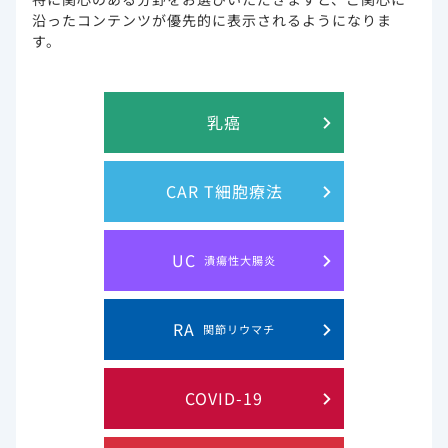
沿ったコンテンツが優先的に表示されるようになりま
1489/1489試験のOLE 有効性（海外デー
す。
タ）
第Ⅲ相国際共同試験（1489/1490試験の
乳癌
OLE）：投与開始240週時までのウイルス学
的成功*率（副次評価項目）（海外データ）
CAR T細胞療法
1489試験および1490試験のOLEにおいて、投与開始240週の
ビクタルビ配合錠群のウイルス学的成功率は欠測値除外
（M=E）で99％、欠測値失敗（M=F）で67％でした。
UC
潰瘍性大腸炎
＊：血漿中HIV-1 RNA量 50copies/mL未満
RA
関節リウマチ
COVID-19