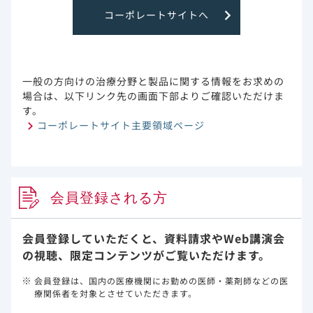
コーポレートサイトへ
Sax PE, et al.: eClinicalMedicine 2023; 59: 101991.
本試験はギリアド・サイエンシズ社より支援を受けています。著者にギ
リアド・サイエンシズ社より支援を受けている者、ギリアド・サイエン
シズ社の社員である者が含まれます。
一般の方向けの治療分野と製品に関する情報をお求めの
試験概要
有効性
安全性
場合は、以下リンク先の画面下部よりご確認いただけま
す。
コーポレートサイト主要領域ページ
特性
基本情報
会員登録される方
副作用・安全性情報・RMP
会員登録していただくと、資料請求や
Web講演会
作用機序
の視聴、限定コンテンツがご覧いただけます。
臨床成績
会員登録は、国内の医療機関にお勤めの医師・薬剤師などの医
療関係者を対象とさせていただきます。
HIV耐性変異