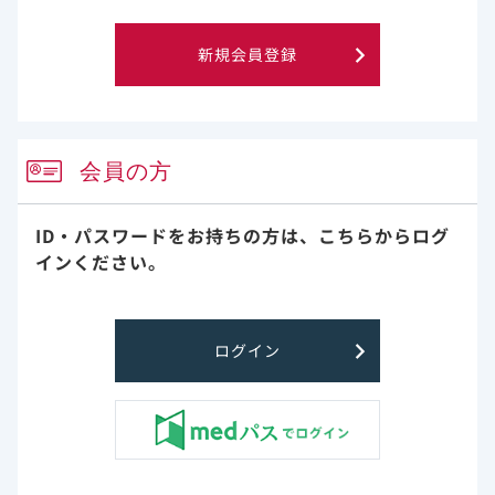
LTS
新規会員登録
テノホビル アラフェナミド（TAF）の抗ウイルス作用・
安全性
会員の方
コンテンツライブラリー
ID・パスワードをお持ちの方は、
こちらからログ
コンテンツ検索
インください。
FAQ
ログイン
臨床成績一覧 に戻る
その他関連製品