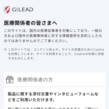
メニュー
医療関係者の皆さまへ
ホーム
製品情報
動画ライブラリ
Web講演会
このサイトは、国内の医療従事者を対象にしており、
一般の
1489/1490試験のOLE 有効性
方および国外の医療関係者に対する情報提供を目的としたも
のではありませんのでご了承ください。
抗HIV薬による治療経験がないHIV-1感染
このサイトでは、コンテンツ向上や、サイトの改善のためにCookie
症患者を対象とした1489試験および
を利用しています。
サイトを利用することで、Cookieの利用に同意
1490試験において、投与開始144週まで
するものとします。
の試験を終了した患者に対する96週の非
盲検延長（OLE；240週）試験（海外デ
ータ）
医療関係者の方
試験概要
有効性
安全性
製品に関する添付文書や
インタビューフォームな
1489/1490試験の主要評価項目の結果
どをご利用いただけます。
特に関心のある分野をお選びいただきますと、
ご関心に