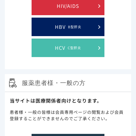
HIV/AIDS
HBV
B型肝炎
Sax PE, et al.: eClinicalMedicine 2023; 59: 101991.
本試験はギリアド・サイエンシズ社より支援を受けています。著者にギ
リアド・サイエンシズ社より支援を受けている者、ギリアド・サイエン
HCV
C型肝炎
シズ社の社員である者が含まれます。
第Ⅲ相国際共同試験（1489/1490試験の
OLE）：投与開始240週時までの耐性発現数
服薬患者様・一般の方
（その他の評価項目）（海外データ）
当サイトは医療関係者向けとなります。
1489試験および1490試験において、OLEの240週までを通じ
て治療薬に関連する耐性は認められませんでした。
患者様・一般の皆様は会員専用ページの閲覧および会員
登録することができませんのでご了承ください。